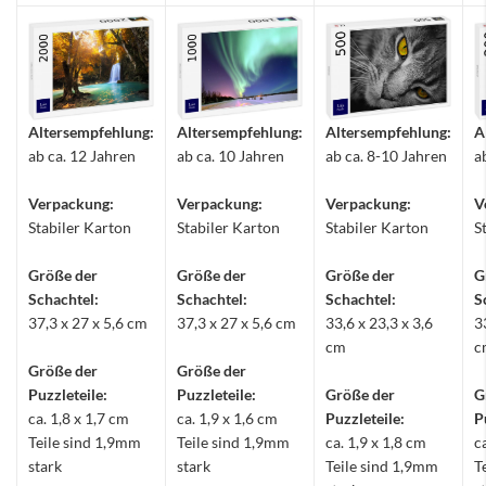
Altersempfehlung:
Altersempfehlung:
Altersempfehlung:
A
ab ca. 12 Jahren
ab ca. 10 Jahren
ab ca. 8-10 Jahren
a
Verpackung:
Verpackung:
Verpackung:
V
Stabiler Karton
Stabiler Karton
Stabiler Karton
S
Größe der
Größe der
Größe der
G
Schachtel:
Schachtel:
Schachtel:
S
37,3 x 27 x 5,6 cm
37,3 x 27 x 5,6 cm
33,6 x 23,3 x 3,6
3
cm
c
Größe der
Größe der
Puzzleteile:
Puzzleteile:
Größe der
G
ca. 1,8 x 1,7 cm
ca. 1,9 x 1,6 cm
Puzzleteile:
P
Teile sind 1,9mm
Teile sind 1,9mm
ca. 1,9 x 1,8 cm
c
stark
stark
Teile sind 1,9mm
T