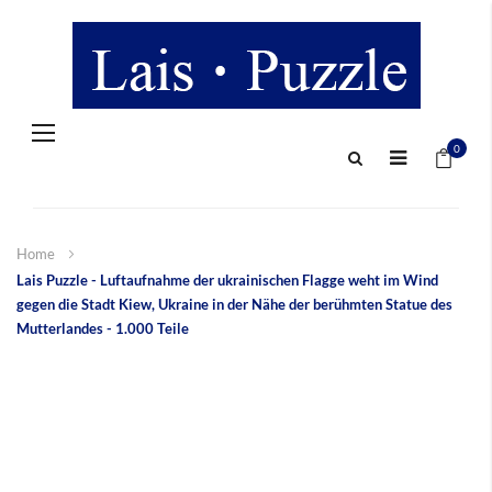
Navigation
Mein 
umschalten
0
Home
Lais Puzzle - Luftaufnahme der ukrainischen Flagge weht im Wind
gegen die Stadt Kiew, Ukraine in der Nähe der berühmten Statue des
Mutterlandes - 1.000 Teile
Zum
Ende
der
Bildergalerie
springen