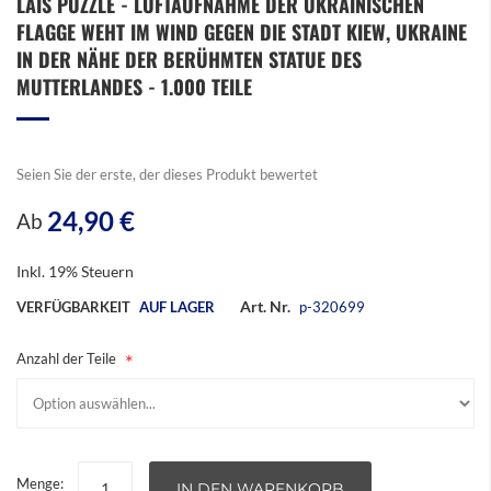
LAIS PUZZLE - LUFTAUFNAHME DER UKRAINISCHEN
Anfang
FLAGGE WEHT IM WIND GEGEN DIE STADT KIEW, UKRAINE
der
Bildergalerie
IN DER NÄHE DER BERÜHMTEN STATUE DES
springen
MUTTERLANDES - 1.000 TEILE
Seien Sie der erste, der dieses Produkt bewertet
24,90 €
Ab
Inkl. 19% Steuern
Art. Nr.
VERFÜGBARKEIT
AUF LAGER
p-320699
Anzahl der Teile
Menge:
IN DEN WARENKORB