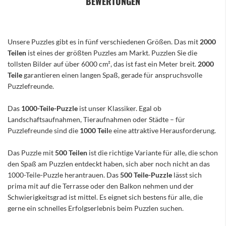
BEWERTUNGEN
Unsere Puzzles gibt es in fünf verschiedenen Größen. Das mit
2000
Teilen
ist eines der größten Puzzles am Markt. Puzzlen Sie die
tollsten Bilder auf über 6000 cm², das ist fast ein Meter breit.
2000
Teile
garantieren einen langen Spaß, gerade für anspruchsvolle
Puzzlefreunde.
Das
1000-Teile-Puzzle
ist unser Klassiker. Egal ob
Landschaftsaufnahmen, Tieraufnahmen oder Städte – für
Puzzlefreunde sind die
1000 Teil
e eine attraktive Herausforderung.
Das Puzzle mit
500 Teilen
ist die richtige Variante für alle, die schon
den Spaß am Puzzlen entdeckt haben, sich aber noch nicht an das
1000-Teile-Puzzle herantrauen. Das
500 Teile-Puzzle
lässt sich
prima mit auf die Terrasse oder den Balkon nehmen und der
Schwierigkeitsgrad ist mittel. Es eignet sich bestens für alle, die
gerne ein schnelles Erfolgserlebnis beim Puzzlen suchen.