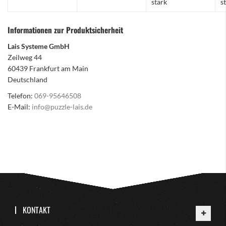
stark
s
Informationen zur Produktsicherheit
Lais Systeme GmbH
Zeilweg 44
60439 Frankfurt am Main
Deutschland
Telefon:
069-95646508
E-Mail:
info@puzzle-lais.de
KONTAKT