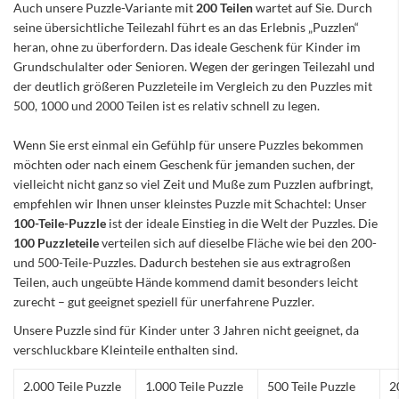
Auch unsere Puzzle-Variante mit
200 Teilen
wartet auf Sie. Durch
seine übersichtliche Teilezahl führt es an das Erlebnis „Puzzlen“
heran, ohne zu überfordern. Das ideale Geschenk für Kinder im
Grundschulalter oder Senioren. Wegen der geringen Teilezahl und
der deutlich größeren Puzzleteile im Vergleich zu den Puzzles mit
500, 1000 und 2000 Teilen ist es relativ schnell zu legen.
Wenn Sie erst einmal ein Gefühlp für unsere Puzzles bekommen
möchten oder nach einem Geschenk für jemanden suchen, der
vielleicht nicht ganz so viel Zeit und Muße zum Puzzlen aufbringt,
empfehlen wir Ihnen unser kleinstes Puzzle mit Schachtel: Unser
100-Teile-Puzzle
ist der ideale Einstieg in die Welt der Puzzles. Die
100 Puzzleteile
verteilen sich auf dieselbe Fläche wie bei den 200-
und 500-Teile-Puzzles. Dadurch bestehen sie aus extragroßen
Teilen, auch ungeübte Hände kommend damit besonders leicht
zurecht – gut geeignet speziell für unerfahrene Puzzler.
Unsere Puzzle sind für Kinder unter 3 Jahren nicht geeignet, da
verschluckbare Kleinteile enthalten sind.
2.000 Teile Puzzle
1.000 Teile Puzzle
500 Teile Puzzle
2