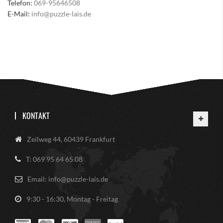
Telefon:
069-95646508
E-Mail:
info@puzzle-lais.de
KONTAKT
Zeilweg 44, 60439 Frankfurt
T: 069 95 64 65 08
Email: info@puzzle-lais.de
9:30 - 16:30, Montag - Freitag