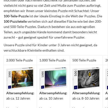
möchten oder nach einem Geschenk für jemanden suchen, der
vielleicht nicht ganz so viel Zeit und Muße zum Puzzlen aufbringt,
empfehlen wir Ihnen unser kleinstes Puzzle mit Schachtel: Unser
100-Teile-Puzzle
ist der ideale Einstieg in die Welt der Puzzles. Die
100 Puzzleteile
verteilen sich auf dieselbe Fläche wie bei den 200-
und 500-Teile-Puzzles. Dadurch bestehen sie aus extragroßen
Teilen, auch ungeübte Hände kommend damit besonders leicht
zurecht – gut geeignet speziell für unerfahrene Puzzler.
Unsere Puzzle sind für Kinder unter 3 Jahren nicht geeignet, da
verschluckbare Kleinteile enthalten sind.
2.000 Teile Puzzle
1.000 Teile Puzzle
500 Teile Puzzle
2
Altersempfehlung:
Altersempfehlung:
Altersempfehlung:
A
ab ca. 12 Jahren
ab ca. 10 Jahren
ab ca. 8-10 Jahren
a