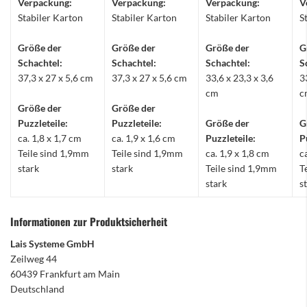
Verpackung:
Verpackung:
Verpackung:
V
Stabiler Karton
Stabiler Karton
Stabiler Karton
S
Größe der
Größe der
Größe der
G
Schachtel:
Schachtel:
Schachtel:
S
37,3 x 27 x 5,6 cm
37,3 x 27 x 5,6 cm
33,6 x 23,3 x 3,6
3
cm
c
Größe der
Größe der
Puzzleteile:
Puzzleteile:
Größe der
G
ca. 1,8 x 1,7 cm
ca. 1,9 x 1,6 cm
Puzzleteile:
P
Teile sind 1,9mm
Teile sind 1,9mm
ca. 1,9 x 1,8 cm
c
stark
stark
Teile sind 1,9mm
T
stark
s
Informationen zur Produktsicherheit
Lais Systeme GmbH
Zeilweg 44
60439 Frankfurt am Main
Deutschland