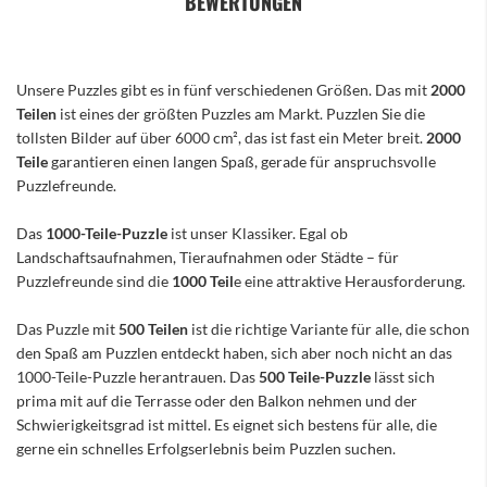
BEWERTUNGEN
Unsere Puzzles gibt es in fünf verschiedenen Größen. Das mit
2000
Teilen
ist eines der größten Puzzles am Markt. Puzzlen Sie die
tollsten Bilder auf über 6000 cm², das ist fast ein Meter breit.
2000
Teile
garantieren einen langen Spaß, gerade für anspruchsvolle
Puzzlefreunde.
Das
1000-Teile-Puzzle
ist unser Klassiker. Egal ob
Landschaftsaufnahmen, Tieraufnahmen oder Städte – für
Puzzlefreunde sind die
1000 Teil
e eine attraktive Herausforderung.
Das Puzzle mit
500 Teilen
ist die richtige Variante für alle, die schon
den Spaß am Puzzlen entdeckt haben, sich aber noch nicht an das
1000-Teile-Puzzle herantrauen. Das
500 Teile-Puzzle
lässt sich
prima mit auf die Terrasse oder den Balkon nehmen und der
Schwierigkeitsgrad ist mittel. Es eignet sich bestens für alle, die
gerne ein schnelles Erfolgserlebnis beim Puzzlen suchen.