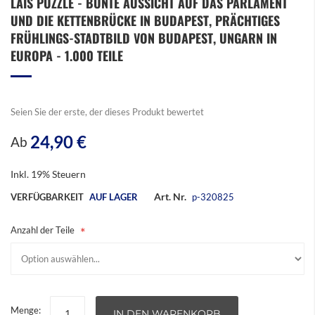
LAIS PUZZLE - BUNTE AUSSICHT AUF DAS PARLAMENT
Anfang
UND DIE KETTENBRÜCKE IN BUDAPEST, PRÄCHTIGES
der
Bildergalerie
FRÜHLINGS-STADTBILD VON BUDAPEST, UNGARN IN
springen
EUROPA - 1.000 TEILE
Seien Sie der erste, der dieses Produkt bewertet
24,90 €
Ab
Inkl. 19% Steuern
Art. Nr.
VERFÜGBARKEIT
AUF LAGER
p-320825
Anzahl der Teile
Menge:
IN DEN WARENKORB