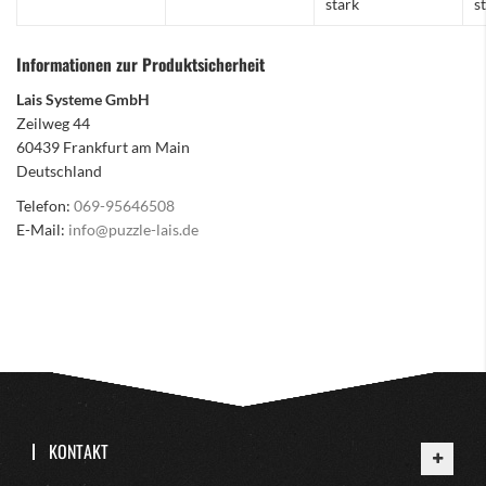
stark
s
Informationen zur Produktsicherheit
Lais Systeme GmbH
Zeilweg 44
60439 Frankfurt am Main
Deutschland
Telefon:
069-95646508
E-Mail:
info@puzzle-lais.de
KONTAKT