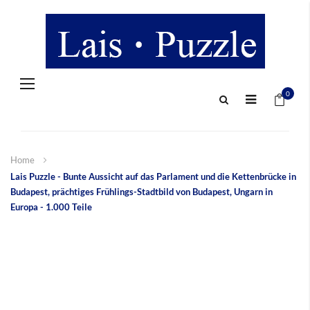
Navigation
Mein 
umschalten
0
Home
Lais Puzzle - Bunte Aussicht auf das Parlament und die Kettenbrücke in
Budapest, prächtiges Frühlings-Stadtbild von Budapest, Ungarn in
Europa - 1.000 Teile
Zum
Ende
der
Bildergalerie
springen