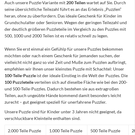
Auch unsere Puzzle-Variante mit
200 Teilen
wartet auf Sie. Durch
seine übersichtliche Teilezahl führt es an das Erlebnis „Puzzlen“
heran, ohne zu überfordern. Das ideale Geschenk für Kinder im
Grundschulalter oder Senioren. Wegen der geringen Teilezahl und
der deutlich größeren Puzzleteile im Vergleich zu den Puzzles mit
500, 1000 und 2000 Teilen ist es relativ schnell zu legen.
Wenn Sie erst einmal ein Gefühlp für unsere Puzzles bekommen
möchten oder nach einem Geschenk für jemanden suchen, der
vielleicht nicht ganz so viel Zeit und Muße zum Puzzlen aufbringt,
empfehlen wir Ihnen unser kleinstes Puzzle mit Schachtel: Unser
100-Teile-Puzzle
ist der ideale Einstieg in die Welt der Puzzles. Die
100 Puzzleteile
verteilen sich auf dieselbe Fläche wie bei den 200-
und 500-Teile-Puzzles. Dadurch bestehen sie aus extragroßen
Teilen, auch ungeübte Hände kommend damit besonders leicht
zurecht – gut geeignet speziell für unerfahrene Puzzler.
Unsere Puzzle sind für Kinder unter 3 Jahren nicht geeignet, da
verschluckbare Kleinteile enthalten sind.
2.000 Teile Puzzle
1.000 Teile Puzzle
500 Teile Puzzle
2