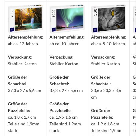
Altersempfehlung:
Altersempfehlung:
Altersempfehlung:
A
ab ca. 12 Jahren
ab ca. 10 Jahren
ab ca. 8-10 Jahren
a
Verpackung:
Verpackung:
Verpackung:
V
Stabiler Karton
Stabiler Karton
Stabiler Karton
S
Größe der
Größe der
Größe der
G
Schachtel:
Schachtel:
Schachtel:
S
37,3 x 27 x 5,6 cm
37,3 x 27 x 5,6 cm
33,6 x 23,3 x 3,6
3
cm
c
Größe der
Größe der
Puzzleteile:
Puzzleteile:
Größe der
G
ca. 1,8 x 1,7 cm
ca. 1,9 x 1,6 cm
Puzzleteile:
P
Teile sind 1,9mm
Teile sind 1,9mm
ca. 1,9 x 1,8 cm
c
stark
stark
Teile sind 1,9mm
T