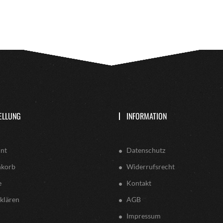
ELLUNG
INFORMATION
nt
Datenschutz
nkorb
Widerrufsrecht
e
Kontakt
klären
AGB
Impressum