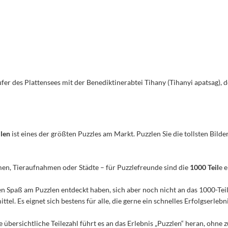
fer des Plattensees mit der Benediktinerabtei Tihany (Tihanyi apatsag)
ilen
ist eines der größten Puzzles am Markt. Puzzlen Sie die tollsten Bilder
men, Tieraufnahmen oder Städte – für Puzzlefreunde sind die
1000 Teil
e 
n den Spaß am Puzzlen entdeckt haben, sich aber noch nicht an das 1000-Te
el. Es eignet sich bestens für alle, die gerne ein schnelles Erfolgserleb
e übersichtliche Teilezahl führt es an das Erlebnis „Puzzlen“ heran, ohn