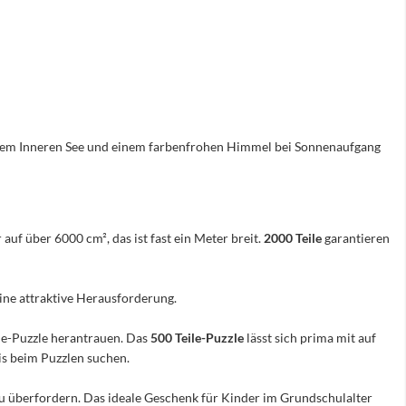
, dem Inneren See und einem farbenfrohen Himmel bei Sonnenaufgang
 auf über 6000 cm², das ist fast ein Meter breit.
2000 Teile
garantieren
eine attraktive Herausforderung.
ile-Puzzle herantrauen. Das
500 Teile-Puzzle
lässt sich prima mit auf
nis beim Puzzlen suchen.
e zu überfordern. Das ideale Geschenk für Kinder im Grundschulalter