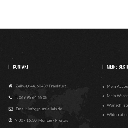
KONTAKT
MEINE BEST
Zeilweg 44, 60439 Frankfurt
Mein Accou
Mein Ware
T: 069 95 64 65 08
Wunschlist
Email: info@puzzle-lais.de
Widerruf er
9:30 - 16:30, Montag - Freitag