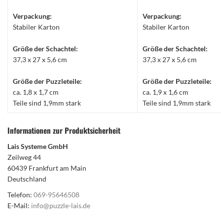
Verpackung:
Verpackung:
Stabiler Karton
Stabiler Karton
Größe der Schachtel:
Größe der Schachtel:
37,3 x 27 x 5,6 cm
37,3 x 27 x 5,6 cm
Größe der Puzzleteile:
Größe der Puzzleteile:
ca. 1,8 x 1,7 cm
ca. 1,9 x 1,6 cm
Teile sind 1,9mm stark
Teile sind 1,9mm stark
Informationen zur Produktsicherheit
Lais Systeme GmbH
Zeilweg 44
60439 Frankfurt am Main
Deutschland
Telefon:
069-95646508
E-Mail:
info@puzzle-lais.de