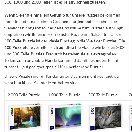
500, 1000 und 2000 Teilen ist es relativ schnell zu legen.
Wenn Sie erst einmal ein Gefühlp für unsere Puzzles bekommen
möchten oder nach einem Geschenk für jemanden suchen, der
vielleicht nicht ganz so viel Zeit und Muße zum Puzzlen aufbringt,
empfehlen wir Ihnen unser kleinstes Puzzle mit Schachtel: Unser
100-Teile-Puzzle
ist der ideale Einstieg in die Welt der Puzzles. Die
100 Puzzleteile
verteilen sich auf dieselbe Fläche wie bei den 200-
und 500-Teile-Puzzles. Dadurch bestehen sie aus extragroßen
Teilen, auch ungeübte Hände kommend damit besonders leicht
zurecht – gut geeignet speziell für unerfahrene Puzzler.
Unsere Puzzle sind für Kinder unter 3 Jahren nicht geeignet, da
verschluckbare Kleinteile enthalten sind.
2.000 Teile Puzzle
1.000 Teile Puzzle
500 Teile Puzzle
2