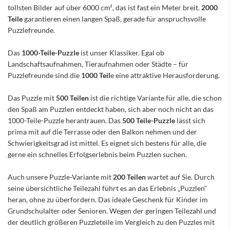
tollsten Bilder auf über 6000 cm², das ist fast ein Meter breit.
2000
Teile
garantieren einen langen Spaß, gerade für anspruchsvolle
Puzzlefreunde.
Das
1000-Teile-Puzzle
ist unser Klassiker. Egal ob
Landschaftsaufnahmen, Tieraufnahmen oder Städte – für
Puzzlefreunde sind die
1000 Teil
e eine attraktive Herausforderung.
Das Puzzle mit
500 Teilen
ist die richtige Variante für alle, die schon
den Spaß am Puzzlen entdeckt haben, sich aber noch nicht an das
1000-Teile-Puzzle herantrauen. Das
500 Teile-Puzzle
lässt sich
prima mit auf die Terrasse oder den Balkon nehmen und der
Schwierigkeitsgrad ist mittel. Es eignet sich bestens für alle, die
gerne ein schnelles Erfolgserlebnis beim Puzzlen suchen.
Auch unsere Puzzle-Variante mit
200 Teilen
wartet auf Sie. Durch
seine übersichtliche Teilezahl führt es an das Erlebnis „Puzzlen“
heran, ohne zu überfordern. Das ideale Geschenk für Kinder im
Grundschulalter oder Senioren. Wegen der geringen Teilezahl und
der deutlich größeren Puzzleteile im Vergleich zu den Puzzles mit