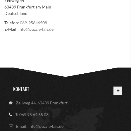
Zeilweg 44
60439 Frankfurt am Main
Deutschland
Telefon:
069-95646508
E-Mail:
info@puzzle-lais.de
KONTAKT
Zeilweg 44, 60439 Frankfurt
T: 069 95 64 65 08
Email: info@puzzle-lais.de