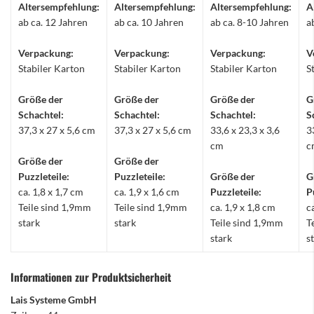
Altersempfehlung:
Altersempfehlung:
Altersempfehlung:
A
ab ca. 12 Jahren
ab ca. 10 Jahren
ab ca. 8-10 Jahren
a
Verpackung:
Verpackung:
Verpackung:
V
Stabiler Karton
Stabiler Karton
Stabiler Karton
S
Größe der
Größe der
Größe der
G
Schachtel:
Schachtel:
Schachtel:
S
37,3 x 27 x 5,6 cm
37,3 x 27 x 5,6 cm
33,6 x 23,3 x 3,6
3
cm
c
Größe der
Größe der
Puzzleteile:
Puzzleteile:
Größe der
G
ca. 1,8 x 1,7 cm
ca. 1,9 x 1,6 cm
Puzzleteile:
P
Teile sind 1,9mm
Teile sind 1,9mm
ca. 1,9 x 1,8 cm
c
stark
stark
Teile sind 1,9mm
T
stark
s
Informationen zur Produktsicherheit
Lais Systeme GmbH