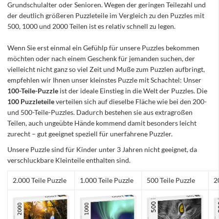
Grundschulalter oder Senioren. Wegen der geringen Teilezahl und
der deutlich größeren Puzzleteile im Vergleich zu den Puzzles mit
500, 1000 und 2000 Teilen ist es relativ schnell zu legen.
Wenn Sie erst einmal ein Gefühlp für unsere Puzzles bekommen
möchten oder nach einem Geschenk für jemanden suchen, der
vielleicht nicht ganz so viel Zeit und Muße zum Puzzlen aufbringt,
empfehlen wir Ihnen unser kleinstes Puzzle mit Schachtel: Unser
100-Teile-Puzzle
ist der ideale Einstieg in die Welt der Puzzles. Die
100 Puzzleteile
verteilen sich auf dieselbe Fläche wie bei den 200-
und 500-Teile-Puzzles. Dadurch bestehen sie aus extragroßen
Teilen, auch ungeübte Hände kommend damit besonders leicht
zurecht – gut geeignet speziell für unerfahrene Puzzler.
Unsere Puzzle sind für Kinder unter 3 Jahren nicht geeignet, da
verschluckbare Kleinteile enthalten sind.
2.000 Teile Puzzle
1.000 Teile Puzzle
500 Teile Puzzle
2