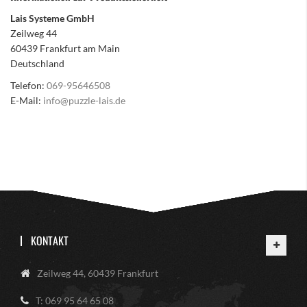
Lais Systeme GmbH
Zeilweg 44
60439 Frankfurt am Main
Deutschland
Telefon:
069-95646508
E-Mail:
info@puzzle-lais.de
KONTAKT
Zeilweg 44, 60439 Frankfurt
T: 069 95 64 65 08