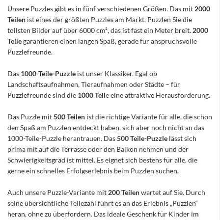
Unsere Puzzles gibt es in fünf verschiedenen Größen. Das mit
2000
Teilen
ist eines der größten Puzzles am Markt. Puzzlen Sie die
tollsten Bilder auf über 6000 cm², das ist fast ein Meter breit.
2000
Teile
garantieren einen langen Spaß, gerade für anspruchsvolle
Puzzlefreunde.
Das
1000-Teile-Puzzle
ist unser Klassiker. Egal ob
Landschaftsaufnahmen, Tieraufnahmen oder Städte – für
Puzzlefreunde sind die
1000 Teil
e eine attraktive Herausforderung.
Das Puzzle mit
500 Teilen
ist die richtige Variante für alle, die schon
den Spaß am Puzzlen entdeckt haben, sich aber noch nicht an das
1000-Teile-Puzzle herantrauen. Das
500 Teile-Puzzle
lässt sich
prima mit auf die Terrasse oder den Balkon nehmen und der
Schwierigkeitsgrad ist mittel. Es eignet sich bestens für alle, die
gerne ein schnelles Erfolgserlebnis beim Puzzlen suchen.
Auch unsere Puzzle-Variante mit
200 Teilen
wartet auf Sie. Durch
seine übersichtliche Teilezahl führt es an das Erlebnis „Puzzlen“
heran, ohne zu überfordern. Das ideale Geschenk für Kinder im