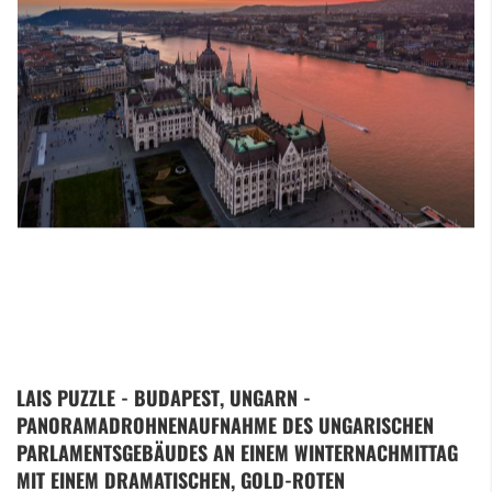
Zum
LAIS PUZZLE - BUDAPEST, UNGARN -
Anfang
PANORAMADROHNENAUFNAHME DES UNGARISCHEN
der
Bildergalerie
PARLAMENTSGEBÄUDES AN EINEM WINTERNACHMITTAG
springen
MIT EINEM DRAMATISCHEN, GOLD-ROTEN