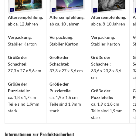
Altersempfehlung:
Altersempfehlung:
Altersempfehlung:
A
ab ca. 12 Jahren
ab ca. 10 Jahren
ab ca. 8-10 Jahren
a
Verpackung:
Verpackung:
Verpackung:
V
Stabiler Karton
Stabiler Karton
Stabiler Karton
S
Größe der
Größe der
Größe der
G
Schachtel:
Schachtel:
Schachtel:
S
37,3 x 27 x 5,6 cm
37,3 x 27 x 5,6 cm
33,6 x 23,3 x 3,6
3
cm
c
Größe der
Größe der
Puzzleteile:
Puzzleteile:
Größe der
G
ca. 1,8 x 1,7 cm
ca. 1,9 x 1,6 cm
Puzzleteile:
P
Teile sind 1,9mm
Teile sind 1,9mm
ca. 1,9 x 1,8 cm
c
stark
stark
Teile sind 1,9mm
T
stark
s
Informationen zur Produktsicherheit