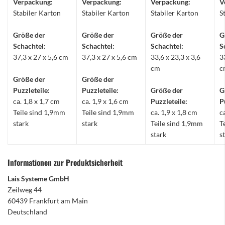
Verpackung:
Verpackung:
Verpackung:
V
Stabiler Karton
Stabiler Karton
Stabiler Karton
S
Größe der
Größe der
Größe der
G
Schachtel:
Schachtel:
Schachtel:
S
37,3 x 27 x 5,6 cm
37,3 x 27 x 5,6 cm
33,6 x 23,3 x 3,6
3
cm
c
Größe der
Größe der
Puzzleteile:
Puzzleteile:
Größe der
G
ca. 1,8 x 1,7 cm
ca. 1,9 x 1,6 cm
Puzzleteile:
P
Teile sind 1,9mm
Teile sind 1,9mm
ca. 1,9 x 1,8 cm
c
stark
stark
Teile sind 1,9mm
T
stark
s
Informationen zur Produktsicherheit
Lais Systeme GmbH
Zeilweg 44
60439 Frankfurt am Main
Deutschland