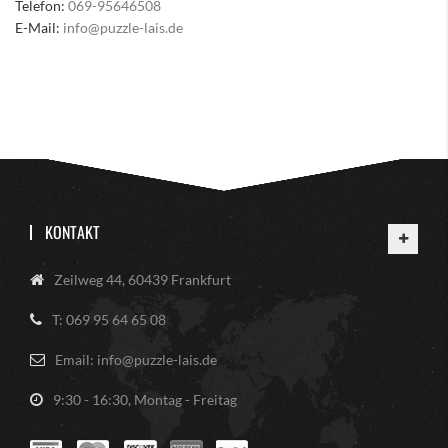
Telefon:
069-95646508
E-Mail:
info@puzzle-lais.de
KONTAKT
Zeilweg 44, 60439 Frankfurt
T: 069 95 64 65 08
Email: info@puzzle-lais.de
9:30 - 16:30, Montag - Freitag