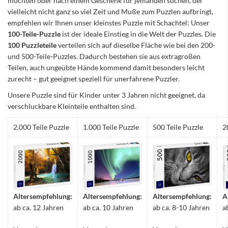
möchten oder nach einem Geschenk für jemanden suchen, der
vielleicht nicht ganz so viel Zeit und Muße zum Puzzlen aufbringt,
empfehlen wir Ihnen unser kleinstes Puzzle mit Schachtel: Unser
100-Teile-Puzzle
ist der ideale Einstieg in die Welt der Puzzles. Die
100 Puzzleteile
verteilen sich auf dieselbe Fläche wie bei den 200-
und 500-Teile-Puzzles. Dadurch bestehen sie aus extragroßen
Teilen, auch ungeübte Hände kommend damit besonders leicht
zurecht – gut geeignet speziell für unerfahrene Puzzler.
Unsere Puzzle sind für Kinder unter 3 Jahren nicht geeignet, da
verschluckbare Kleinteile enthalten sind.
2.000 Teile Puzzle
1.000 Teile Puzzle
500 Teile Puzzle
2
Altersempfehlung:
Altersempfehlung:
Altersempfehlung:
A
ab ca. 12 Jahren
ab ca. 10 Jahren
ab ca. 8-10 Jahren
a