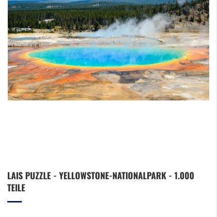
Zum
LAIS PUZZLE - YELLOWSTONE-NATIONALPARK - 1.000
Anfang
TEILE
der
Bildergalerie
springen