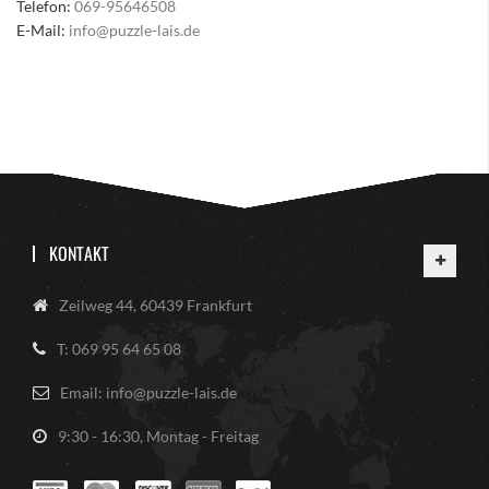
Telefon:
069-95646508
E-Mail:
info@puzzle-lais.de
KONTAKT
Zeilweg 44, 60439 Frankfurt
T: 069 95 64 65 08
Email: info@puzzle-lais.de
9:30 - 16:30, Montag - Freitag