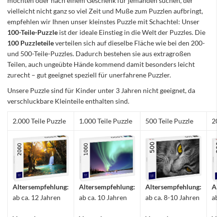
möchten oder nach einem Geschenk für jemanden suchen, der
vielleicht nicht ganz so viel Zeit und Muße zum Puzzlen aufbringt,
empfehlen wir Ihnen unser kleinstes Puzzle mit Schachtel: Unser
100-Teile-Puzzle
ist der ideale Einstieg in die Welt der Puzzles. Die
100 Puzzleteile
verteilen sich auf dieselbe Fläche wie bei den 200-
und 500-Teile-Puzzles. Dadurch bestehen sie aus extragroßen
Teilen, auch ungeübte Hände kommend damit besonders leicht
zurecht – gut geeignet speziell für unerfahrene Puzzler.
Unsere Puzzle sind für Kinder unter 3 Jahren nicht geeignet, da
verschluckbare Kleinteile enthalten sind.
2.000 Teile Puzzle
1.000 Teile Puzzle
500 Teile Puzzle
2
Altersempfehlung:
Altersempfehlung:
Altersempfehlung:
A
ab ca. 12 Jahren
ab ca. 10 Jahren
ab ca. 8-10 Jahren
a