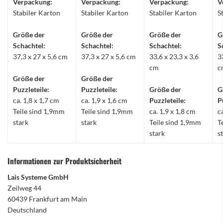
Verpackung:
Verpackung:
Verpackung:
V
Stabiler Karton
Stabiler Karton
Stabiler Karton
S
Größe der
Größe der
Größe der
G
Schachtel:
Schachtel:
Schachtel:
S
37,3 x 27 x 5,6 cm
37,3 x 27 x 5,6 cm
33,6 x 23,3 x 3,6
3
cm
c
Größe der
Größe der
Puzzleteile:
Puzzleteile:
Größe der
G
ca. 1,8 x 1,7 cm
ca. 1,9 x 1,6 cm
Puzzleteile:
P
Teile sind 1,9mm
Teile sind 1,9mm
ca. 1,9 x 1,8 cm
c
stark
stark
Teile sind 1,9mm
T
stark
s
Informationen zur Produktsicherheit
Lais Systeme GmbH
Zeilweg 44
60439 Frankfurt am Main
Deutschland