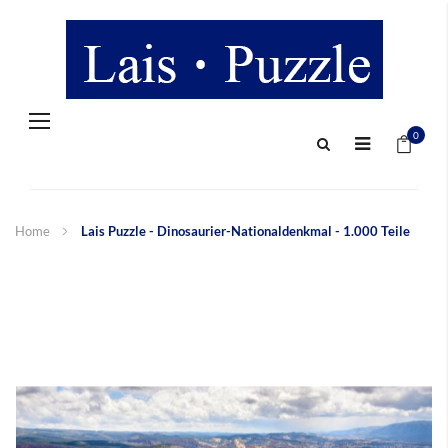
Navigation
Mein 
umschalten
0
Home
Lais Puzzle - Dinosaurier-Nationaldenkmal - 1.000 Teile
Zum
Ende
der
Bildergalerie
springen