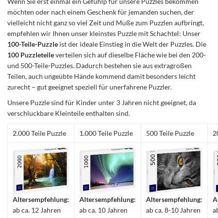
Wenn Sie erst einmal ein Gefühlp für unsere Puzzles bekommen
möchten oder nach einem Geschenk für jemanden suchen, der
vielleicht nicht ganz so viel Zeit und Muße zum Puzzlen aufbringt,
empfehlen wir Ihnen unser kleinstes Puzzle mit Schachtel: Unser
100-Teile-Puzzle
ist der ideale Einstieg in die Welt der Puzzles. Die
100 Puzzleteile
verteilen sich auf dieselbe Fläche wie bei den 200-
und 500-Teile-Puzzles. Dadurch bestehen sie aus extragroßen
Teilen, auch ungeübte Hände kommend damit besonders leicht
zurecht – gut geeignet speziell für unerfahrene Puzzler.
Unsere Puzzle sind für Kinder unter 3 Jahren nicht geeignet, da
verschluckbare Kleinteile enthalten sind.
2.000 Teile Puzzle
1.000 Teile Puzzle
500 Teile Puzzle
2
Altersempfehlung:
Altersempfehlung:
Altersempfehlung:
A
ab ca. 12 Jahren
ab ca. 10 Jahren
ab ca. 8-10 Jahren
a