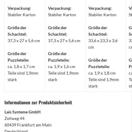
Verpackung:
Verpackung:
Verpackung:
V
Stabiler Karton
Stabiler Karton
Stabiler Karton
S
Größe der
Größe der
Größe der
G
Schachtel:
Schachtel:
Schachtel:
S
37,3 x 27 x 5,6 cm
37,3 x 27 x 5,6 cm
33,6 x 23,3 x 3,6
3
cm
c
Größe der
Größe der
Puzzleteile:
Puzzleteile:
Größe der
G
ca. 1,8 x 1,7 cm
ca. 1,9 x 1,6 cm
Puzzleteile:
P
Teile sind 1,9mm
Teile sind 1,9mm
ca. 1,9 x 1,8 cm
c
stark
stark
Teile sind 1,9mm
T
stark
s
Informationen zur Produktsicherheit
Lais Systeme GmbH
Zeilweg 44
60439 Frankfurt am Main
Deutschland