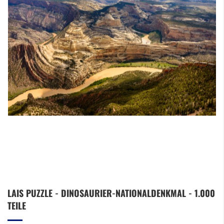
Zum
LAIS PUZZLE - DINOSAURIER-NATIONALDENKMAL - 1.000
Anfang
TEILE
der
Bildergalerie