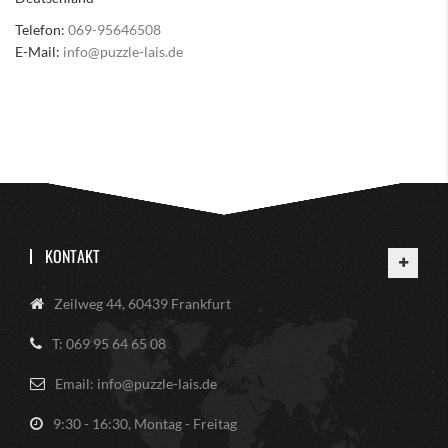
Telefon:
069-95646508
E-Mail:
info@puzzle-lais.de
KONTAKT
Zeilweg 44, 60439 Frankfurt
T: 069 95 64 65 08
Email: info@puzzle-lais.de
9:30 - 16:30, Montag - Freitag