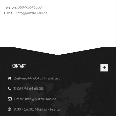
Telefon:
069-95646508
E-Mail:
info@puzzle-lais.de
KONTAKT
Zeilweg 44, 60439 Frankfurt
T: 069 95 64 65 08
Email: info@puzzle-lais.de
9:30 - 16:30, Montag - Freitag