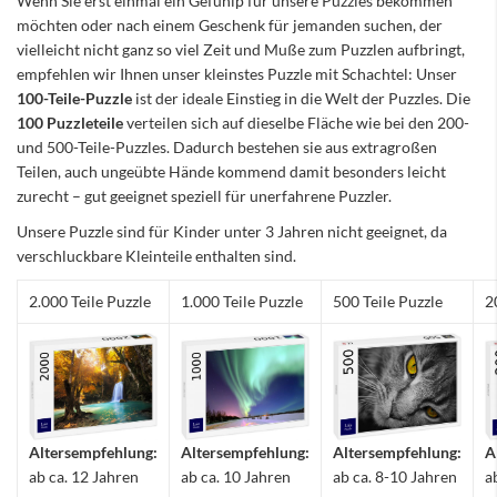
Wenn Sie erst einmal ein Gefühlp für unsere Puzzles bekommen
möchten oder nach einem Geschenk für jemanden suchen, der
vielleicht nicht ganz so viel Zeit und Muße zum Puzzlen aufbringt,
empfehlen wir Ihnen unser kleinstes Puzzle mit Schachtel: Unser
100-Teile-Puzzle
ist der ideale Einstieg in die Welt der Puzzles. Die
100 Puzzleteile
verteilen sich auf dieselbe Fläche wie bei den 200-
und 500-Teile-Puzzles. Dadurch bestehen sie aus extragroßen
Teilen, auch ungeübte Hände kommend damit besonders leicht
zurecht – gut geeignet speziell für unerfahrene Puzzler.
Unsere Puzzle sind für Kinder unter 3 Jahren nicht geeignet, da
verschluckbare Kleinteile enthalten sind.
2.000 Teile Puzzle
1.000 Teile Puzzle
500 Teile Puzzle
2
Altersempfehlung:
Altersempfehlung:
Altersempfehlung:
A
ab ca. 12 Jahren
ab ca. 10 Jahren
ab ca. 8-10 Jahren
a