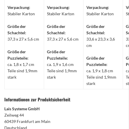
Verpackung:
Verpackung:
Verpackung:
V
Stabiler Karton
Stabiler Karton
Stabiler Karton
S
Größe der
Größe der
Größe der
G
Schachtel:
Schachtel:
Schachtel:
S
37,3 x 27 x 5,6 cm
37,3 x 27 x 5,6 cm
33,6 x 23,3 x 3,6
3
cm
c
Größe der
Größe der
Puzzleteile:
Puzzleteile:
Größe der
G
ca. 1,8 x 1,7 cm
ca. 1,9 x 1,6 cm
Puzzleteile:
P
Teile sind 1,9mm
Teile sind 1,9mm
ca. 1,9 x 1,8 cm
c
stark
stark
Teile sind 1,9mm
T
stark
s
Informationen zur Produktsicherheit
Lais Systeme GmbH
Zeilweg 44
60439 Frankfurt am Main
Deutschland