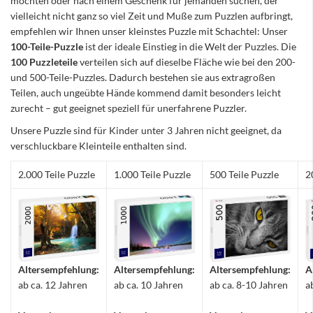
möchten oder nach einem Geschenk für jemanden suchen, der
vielleicht nicht ganz so viel Zeit und Muße zum Puzzlen aufbringt,
empfehlen wir Ihnen unser kleinstes Puzzle mit Schachtel: Unser
100-Teile-Puzzle
ist der ideale Einstieg in die Welt der Puzzles. Die
100 Puzzleteile
verteilen sich auf dieselbe Fläche wie bei den 200-
und 500-Teile-Puzzles. Dadurch bestehen sie aus extragroßen
Teilen, auch ungeübte Hände kommend damit besonders leicht
zurecht – gut geeignet speziell für unerfahrene Puzzler.
Unsere Puzzle sind für Kinder unter 3 Jahren nicht geeignet, da
verschluckbare Kleinteile enthalten sind.
2.000 Teile Puzzle
1.000 Teile Puzzle
500 Teile Puzzle
2
Altersempfehlung:
Altersempfehlung:
Altersempfehlung:
A
ab ca. 12 Jahren
ab ca. 10 Jahren
ab ca. 8-10 Jahren
a