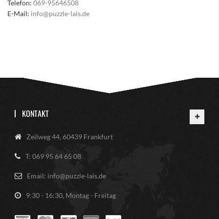
Telefon:
069-95646508
E-Mail:
info@puzzle-lais.de
KONTAKT
Zeilweg 44, 60439 Frankfurt
T: 069 95 64 65 08
Email: info@puzzle-lais.de
9:30 - 16:30, Montag - Freitag