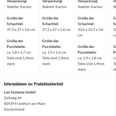
Verpackung:
Verpackung:
Verpackung:
V
Stabiler Karton
Stabiler Karton
Stabiler Karton
S
Größe der
Größe der
Größe der
G
Schachtel:
Schachtel:
Schachtel:
S
37,3 x 27 x 5,6 cm
37,3 x 27 x 5,6 cm
33,6 x 23,3 x 3,6
3
cm
c
Größe der
Größe der
Puzzleteile:
Puzzleteile:
Größe der
G
ca. 1,8 x 1,7 cm
ca. 1,9 x 1,6 cm
Puzzleteile:
P
Teile sind 1,9mm
Teile sind 1,9mm
ca. 1,9 x 1,8 cm
c
stark
stark
Teile sind 1,9mm
T
stark
s
Informationen zur Produktsicherheit
Lais Systeme GmbH
Zeilweg 44
60439 Frankfurt am Main
Deutschland