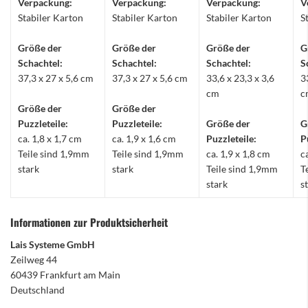
Verpackung:
Verpackung:
Verpackung:
V
Stabiler Karton
Stabiler Karton
Stabiler Karton
S
Größe der
Größe der
Größe der
G
Schachtel:
Schachtel:
Schachtel:
S
37,3 x 27 x 5,6 cm
37,3 x 27 x 5,6 cm
33,6 x 23,3 x 3,6
3
cm
c
Größe der
Größe der
Puzzleteile:
Puzzleteile:
Größe der
G
ca. 1,8 x 1,7 cm
ca. 1,9 x 1,6 cm
Puzzleteile:
P
Teile sind 1,9mm
Teile sind 1,9mm
ca. 1,9 x 1,8 cm
c
stark
stark
Teile sind 1,9mm
T
stark
s
Informationen zur Produktsicherheit
Lais Systeme GmbH
Zeilweg 44
60439 Frankfurt am Main
Deutschland