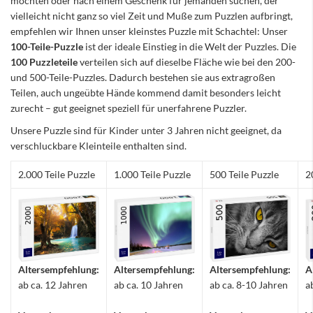
möchten oder nach einem Geschenk für jemanden suchen, der
vielleicht nicht ganz so viel Zeit und Muße zum Puzzlen aufbringt,
empfehlen wir Ihnen unser kleinstes Puzzle mit Schachtel: Unser
100-Teile-Puzzle
ist der ideale Einstieg in die Welt der Puzzles. Die
100 Puzzleteile
verteilen sich auf dieselbe Fläche wie bei den 200-
und 500-Teile-Puzzles. Dadurch bestehen sie aus extragroßen
Teilen, auch ungeübte Hände kommend damit besonders leicht
zurecht – gut geeignet speziell für unerfahrene Puzzler.
Unsere Puzzle sind für Kinder unter 3 Jahren nicht geeignet, da
verschluckbare Kleinteile enthalten sind.
2.000 Teile Puzzle
1.000 Teile Puzzle
500 Teile Puzzle
2
Altersempfehlung:
Altersempfehlung:
Altersempfehlung:
A
ab ca. 12 Jahren
ab ca. 10 Jahren
ab ca. 8-10 Jahren
a