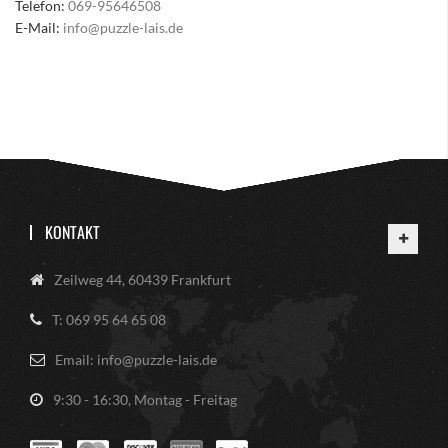
Telefon:
069-95646508
E-Mail:
info@puzzle-lais.de
KONTAKT
Zeilweg 44, 60439 Frankfurt
T: 069 95 64 65 08
Email: info@puzzle-lais.de
9:30 - 16:30, Montag - Freitag