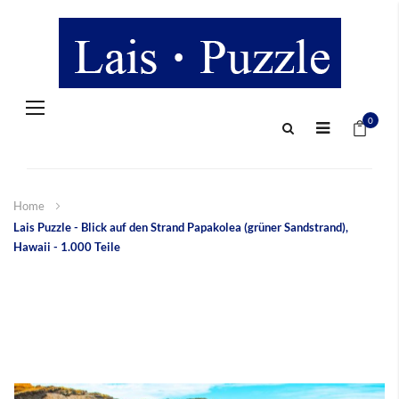
Navigation
Mein 
umschalten
0
Home
Lais Puzzle - Blick auf den Strand Papakolea (grüner Sandstrand),
Hawaii - 1.000 Teile
Zum
Ende
der
Bildergalerie
springen