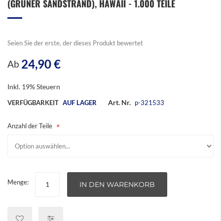
(GRÜNER SANDSTRAND), HAWAII - 1.000 TEILE
der
Bildergalerie
springen
Seien Sie der erste, der dieses Produkt bewertet
24,90 €
Ab
Inkl. 19% Steuern
Art. Nr.
VERFÜGBARKEIT
AUF LAGER
p-321533
Anzahl der Teile
Menge:
IN DEN WARENKORB