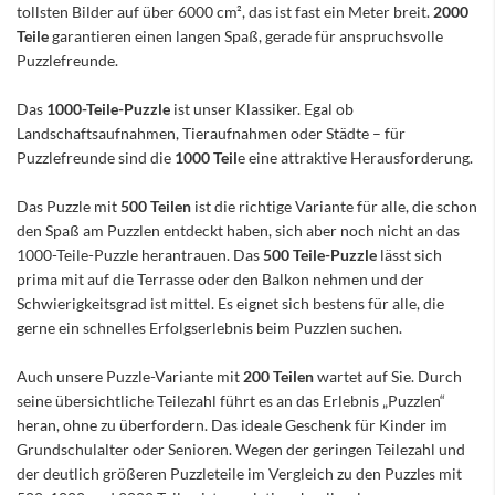
tollsten Bilder auf über 6000 cm², das ist fast ein Meter breit.
2000
Teile
garantieren einen langen Spaß, gerade für anspruchsvolle
Puzzlefreunde.
Das
1000-Teile-Puzzle
ist unser Klassiker. Egal ob
Landschaftsaufnahmen, Tieraufnahmen oder Städte – für
Puzzlefreunde sind die
1000 Teil
e eine attraktive Herausforderung.
Das Puzzle mit
500 Teilen
ist die richtige Variante für alle, die schon
den Spaß am Puzzlen entdeckt haben, sich aber noch nicht an das
1000-Teile-Puzzle herantrauen. Das
500 Teile-Puzzle
lässt sich
prima mit auf die Terrasse oder den Balkon nehmen und der
Schwierigkeitsgrad ist mittel. Es eignet sich bestens für alle, die
gerne ein schnelles Erfolgserlebnis beim Puzzlen suchen.
Auch unsere Puzzle-Variante mit
200 Teilen
wartet auf Sie. Durch
seine übersichtliche Teilezahl führt es an das Erlebnis „Puzzlen“
heran, ohne zu überfordern. Das ideale Geschenk für Kinder im
Grundschulalter oder Senioren. Wegen der geringen Teilezahl und
der deutlich größeren Puzzleteile im Vergleich zu den Puzzles mit