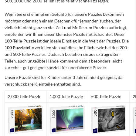
500, 1000 und 2000 Teilen ist es relativ schnell zu legen.
Wenn Sie erst einmal ein Gefühlp für unsere Puzzles bekommen
möchten oder nach einem Geschenk für jemanden suchen, der
vielleicht nicht ganz so viel Zeit und Muße zum Puzzlen aufbringt,
empfehlen wir Ihnen unser kleinstes Puzzle mit Schachtel: Unser
100-Teile-Puzzle
ist der ideale Einstieg in die Welt der Puzzles. Die
100 Puzzleteile
verteilen sich auf dieselbe Fläche wie bei den 200-
und 500-Teile-Puzzles. Dadurch bestehen sie aus extragroßen
Teilen, auch ungeübte Hände kommend damit besonders leicht
zurecht – gut geeignet speziell für unerfahrene Puzzler.
Unsere Puzzle sind für Kinder unter 3 Jahren nicht geeignet, da
verschluckbare Kleinteile enthalten sind.
2.000 Teile Puzzle
1.000 Teile Puzzle
500 Teile Puzzle
2