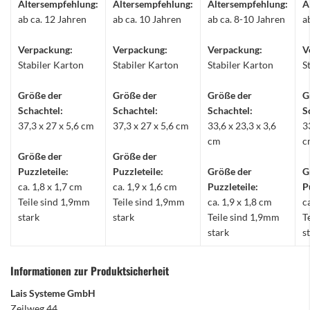
Altersempfehlung:
Altersempfehlung:
Altersempfehlung:
A
ab ca. 12 Jahren
ab ca. 10 Jahren
ab ca. 8-10 Jahren
a
Verpackung:
Verpackung:
Verpackung:
V
Stabiler Karton
Stabiler Karton
Stabiler Karton
S
Größe der
Größe der
Größe der
G
Schachtel:
Schachtel:
Schachtel:
S
37,3 x 27 x 5,6 cm
37,3 x 27 x 5,6 cm
33,6 x 23,3 x 3,6
3
cm
c
Größe der
Größe der
Puzzleteile:
Puzzleteile:
Größe der
G
ca. 1,8 x 1,7 cm
ca. 1,9 x 1,6 cm
Puzzleteile:
P
Teile sind 1,9mm
Teile sind 1,9mm
ca. 1,9 x 1,8 cm
c
stark
stark
Teile sind 1,9mm
T
stark
s
Informationen zur Produktsicherheit
Lais Systeme GmbH
Zeilweg 44