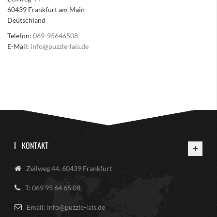
60439 Frankfurt am Main
Deutschland
Telefon:
069-95646508
E-Mail:
info@puzzle-lais.de
KONTAKT
Zeilweg 44, 60439 Frankfurt
T: 069 95 64 65 08
Email: info@puzzle-lais.de