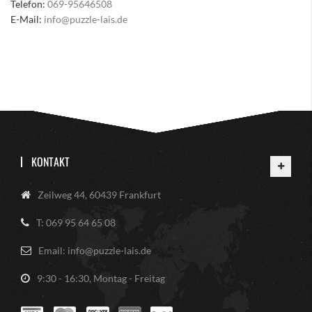
Telefon:
069-95646508
E-Mail:
info@puzzle-lais.de
KONTAKT
Zeilweg 44, 60439 Frankfurt
T: 069 95 64 65 08
Email: info@puzzle-lais.de
9:30 - 16:30, Montag - Freitag