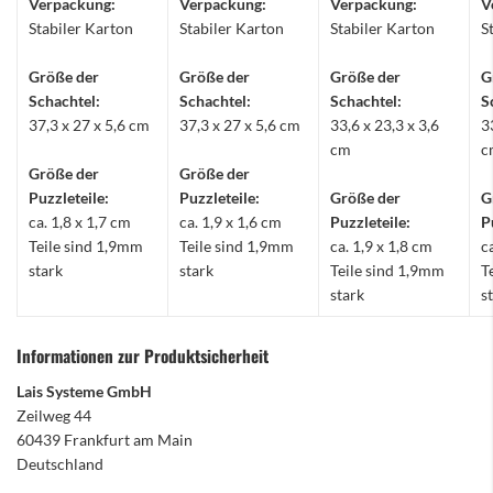
Verpackung:
Verpackung:
Verpackung:
V
Stabiler Karton
Stabiler Karton
Stabiler Karton
S
Größe der
Größe der
Größe der
G
Schachtel:
Schachtel:
Schachtel:
S
37,3 x 27 x 5,6 cm
37,3 x 27 x 5,6 cm
33,6 x 23,3 x 3,6
3
cm
c
Größe der
Größe der
Puzzleteile:
Puzzleteile:
Größe der
G
ca. 1,8 x 1,7 cm
ca. 1,9 x 1,6 cm
Puzzleteile:
P
Teile sind 1,9mm
Teile sind 1,9mm
ca. 1,9 x 1,8 cm
c
stark
stark
Teile sind 1,9mm
T
stark
s
Informationen zur Produktsicherheit
Lais Systeme GmbH
Zeilweg 44
60439 Frankfurt am Main
Deutschland