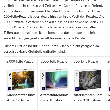
möchten oder nach einem Geschenk für jemanden suchen, der
vielleicht nicht ganz so viel Zeit und Muße zum Puzzlen aufbringt,
empfehlen wir Ihnen unser kleinstes Puzzle mit Schachtel: Unser
100-Teile-Puzzle
ist der ideale Einstieg in die Welt der Puzzles. Die
100 Puzzleteile
verteilen sich auf dieselbe Fläche wie bei den 200-
und 500-Teile-Puzzles. Dadurch bestehen sie aus extragroßen
Teilen, auch ungeübte Hände kommend damit besonders leicht
zurecht – gut geeignet speziell für unerfahrene Puzzler.
Unsere Puzzle sind für Kinder unter 3 Jahren nicht geeignet, da
verschluckbare Kleinteile enthalten sind.
2.000 Teile Puzzle
1.000 Teile Puzzle
500 Teile Puzzle
2
Altersempfehlung:
Altersempfehlung:
Altersempfehlung:
A
ab ca. 12 Jahren
ab ca. 10 Jahren
ab ca. 8-10 Jahren
a