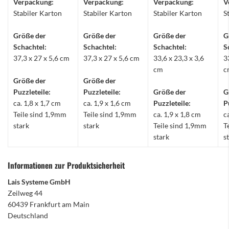
Verpackung:
Verpackung:
Verpackung:
V
Stabiler Karton
Stabiler Karton
Stabiler Karton
S
Größe der
Größe der
Größe der
G
Schachtel:
Schachtel:
Schachtel:
S
37,3 x 27 x 5,6 cm
37,3 x 27 x 5,6 cm
33,6 x 23,3 x 3,6
3
cm
c
Größe der
Größe der
Puzzleteile:
Puzzleteile:
Größe der
G
ca. 1,8 x 1,7 cm
ca. 1,9 x 1,6 cm
Puzzleteile:
P
Teile sind 1,9mm
Teile sind 1,9mm
ca. 1,9 x 1,8 cm
c
stark
stark
Teile sind 1,9mm
T
stark
s
Informationen zur Produktsicherheit
Lais Systeme GmbH
Zeilweg 44
60439 Frankfurt am Main
Deutschland