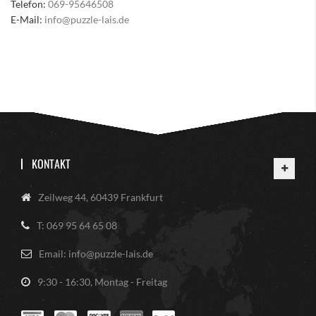
Telefon:
069-95646508
E-Mail:
info@puzzle-lais.de
KONTAKT
Zeilweg 44, 60439 Frankfurt
T: 069 95 64 65 08
Email: info@puzzle-lais.de
9:30 - 16:30, Montag - Freitag