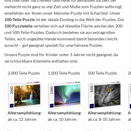
möchten oder nach einem Geschenk für jemanden suchen, der
vielleicht nicht ganz so viel Zeit und Muße zum Puzzlen aufbringt,
empfehlen wir Ihnen unser kleinstes Puzzle mit Schachtel: Unser
100-Teile-Puzzle
ist der ideale Einstieg in die Welt der Puzzles. Die
100 Puzzleteile
verteilen sich auf dieselbe Fläche wie bei den 200-
und 500-Teile-Puzzles. Dadurch bestehen sie aus extragroßen
Teilen, auch ungeübte Hände kommend damit besonders leicht
zurecht – gut geeignet speziell für unerfahrene Puzzler.
Unsere Puzzle sind für Kinder unter 3 Jahren nicht geeignet, da
verschluckbare Kleinteile enthalten sind.
2.000 Teile Puzzle
1.000 Teile Puzzle
500 Teile Puzzle
2
Altersempfehlung:
Altersempfehlung:
Altersempfehlung:
A
ab ca. 12 Jahren
ab ca. 10 Jahren
ab ca. 8-10 Jahren
a