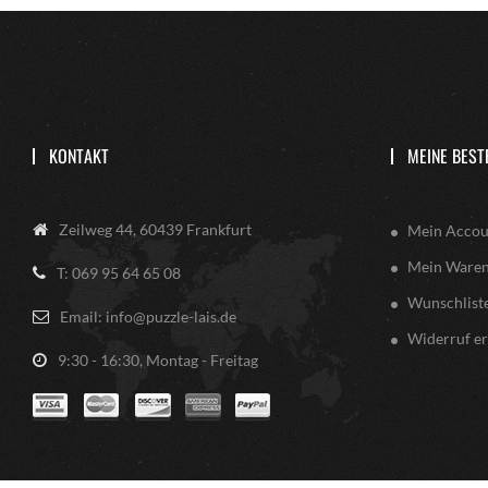
KONTAKT
MEINE BEST
Zeilweg 44, 60439 Frankfurt
Mein Accou
Mein Ware
T: 069 95 64 65 08
Wunschlist
Email: info@puzzle-lais.de
Widerruf er
9:30 - 16:30, Montag - Freitag