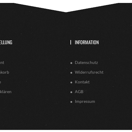
ELLUNG
INFORMATION
nt
Datenschutz
nkorb
Widerrufsrecht
e
Kontakt
klären
AGB
Impressum