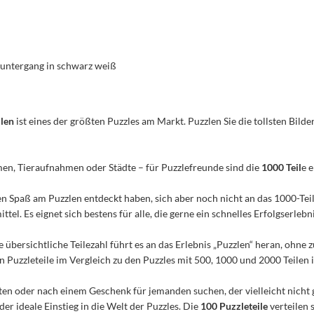
enuntergang in schwarz weiß
ilen
ist eines der größten Puzzles am Markt. Puzzlen Sie die tollsten Bilder
men, Tieraufnahmen oder Städte – für Puzzlefreunde sind die
1000 Teil
e 
n den Spaß am Puzzlen entdeckt haben, sich aber noch nicht an das 1000-Te
el. Es eignet sich bestens für alle, die gerne ein schnelles Erfolgserleb
e übersichtliche Teilezahl führt es an das Erlebnis „Puzzlen“ heran, ohn
Puzzleteile im Vergleich zu den Puzzles mit 500, 1000 und 2000 Teilen ist
n oder nach einem Geschenk für jemanden suchen, der vielleicht nicht 
 der ideale Einstieg in die Welt der Puzzles. Die
100 Puzzleteile
verteilen 