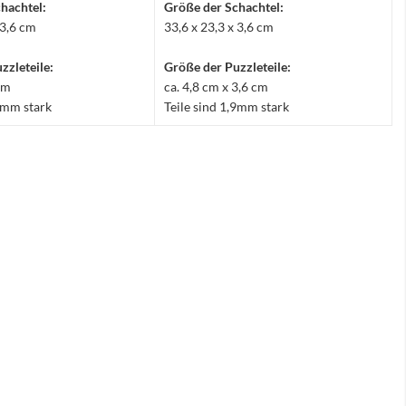
hachtel:
Größe der Schachtel:
 3,6 cm
33,6 x 23,3 x 3,6 cm
zzleteile:
Größe der Puzzleteile:
 cm
ca. 4,8 cm x 3,6 cm
,9mm stark
Teile sind 1,9mm stark