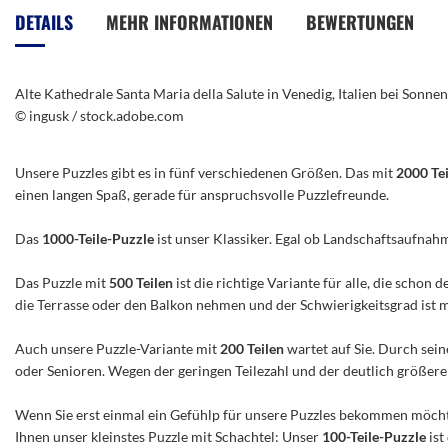
der
DETAILS
MEHR INFORMATIONEN
BEWERTUNGEN
Bildergalerie
springen
Alte Kathedrale Santa Maria della Salute in Venedig, Italien bei Sonn
© ingusk / stock.adobe.com
Unsere Puzzles gibt es in fünf verschiedenen Größen. Das mit
2000 Te
einen langen Spaß, gerade für anspruchsvolle Puzzlefreunde.
Das
1000-Teile-Puzzle
ist unser Klassiker. Egal ob Landschaftsaufnah
Das Puzzle mit
500 Teilen
ist die richtige Variante für alle, die scho
die Terrasse oder den Balkon nehmen und der Schwierigkeitsgrad ist mitt
Auch unsere Puzzle-Variante mit
200 Teilen
wartet auf Sie. Durch sein
oder Senioren. Wegen der geringen Teilezahl und der deutlich größeren 
Wenn Sie erst einmal ein Gefühlp für unsere Puzzles bekommen möchte
Ihnen unser kleinstes Puzzle mit Schachtel: Unser
100-Teile-Puzzle
ist