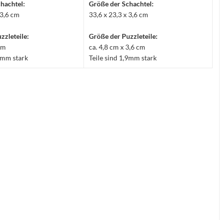
hachtel:
Größe der Schachtel:
 3,6 cm
33,6 x 23,3 x 3,6 cm
zzleteile:
Größe der Puzzleteile:
 cm
ca. 4,8 cm x 3,6 cm
,9mm stark
Teile sind 1,9mm stark