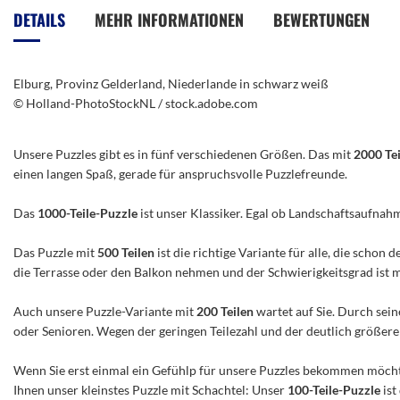
der
DETAILS
MEHR INFORMATIONEN
BEWERTUNGEN
Bildergalerie
springen
Elburg, Provinz Gelderland, Niederlande in schwarz weiß
© Holland-PhotoStockNL / stock.adobe.com
Unsere Puzzles gibt es in fünf verschiedenen Größen. Das mit
2000 Te
einen langen Spaß, gerade für anspruchsvolle Puzzlefreunde.
Das
1000-Teile-Puzzle
ist unser Klassiker. Egal ob Landschaftsaufnah
Das Puzzle mit
500 Teilen
ist die richtige Variante für alle, die scho
die Terrasse oder den Balkon nehmen und der Schwierigkeitsgrad ist mitt
Auch unsere Puzzle-Variante mit
200 Teilen
wartet auf Sie. Durch sein
oder Senioren. Wegen der geringen Teilezahl und der deutlich größeren 
Wenn Sie erst einmal ein Gefühlp für unsere Puzzles bekommen möchte
Ihnen unser kleinstes Puzzle mit Schachtel: Unser
100-Teile-Puzzle
ist