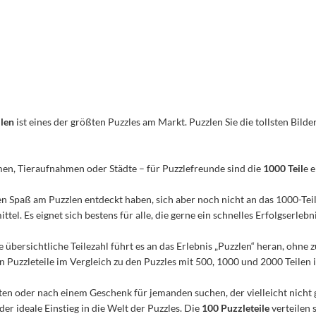
ilen
ist eines der größten Puzzles am Markt. Puzzlen Sie die tollsten Bilder
men, Tieraufnahmen oder Städte – für Puzzlefreunde sind die
1000 Teil
e 
n den Spaß am Puzzlen entdeckt haben, sich aber noch nicht an das 1000-Te
el. Es eignet sich bestens für alle, die gerne ein schnelles Erfolgserleb
e übersichtliche Teilezahl führt es an das Erlebnis „Puzzlen“ heran, ohn
Puzzleteile im Vergleich zu den Puzzles mit 500, 1000 und 2000 Teilen ist
n oder nach einem Geschenk für jemanden suchen, der vielleicht nicht 
 der ideale Einstieg in die Welt der Puzzles. Die
100 Puzzleteile
verteilen 