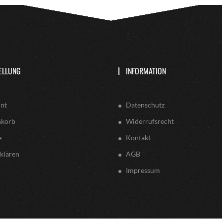
ELLUNG
INFORMATION
nt
Datenschutz
nkorb
Widerrufsrecht
e
Kontakt
klären
AGB
Impressum