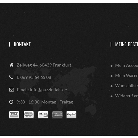
KONTAKT
MEINE BEST
Zeilweg 44, 60439 Frankfurt
Mein Accou
Mein Ware
T: 069 95 64 65 08
Wunschlist
Email: info@puzzle-lais.de
Widerruf er
9:30 - 16:30, Montag - Freitag