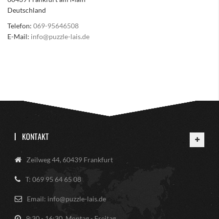
Deutschland
Telefon:
069-95646508
E-Mail:
info@puzzle-lais.de
KONTAKT
Zeilweg 44, 60439 Frankfurt
T: 069 95 64 65 08
Email: info@puzzle-lais.de
9:30 - 16:30, Montag - Freitag