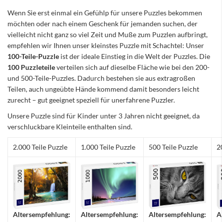
Wenn Sie erst einmal ein Gefühlp für unsere Puzzles bekommen
möchten oder nach einem Geschenk für jemanden suchen, der
vielleicht nicht ganz so viel Zeit und Muße zum Puzzlen aufbringt,
empfehlen wir Ihnen unser kleinstes Puzzle mit Schachtel: Unser
100-Teile-Puzzle
ist der ideale Einstieg in die Welt der Puzzles. Die
100 Puzzleteile
verteilen sich auf dieselbe Fläche wie bei den 200-
und 500-Teile-Puzzles. Dadurch bestehen sie aus extragroßen
Teilen, auch ungeübte Hände kommend damit besonders leicht
zurecht – gut geeignet speziell für unerfahrene Puzzler.
Unsere Puzzle sind für Kinder unter 3 Jahren nicht geeignet, da
verschluckbare Kleinteile enthalten sind.
2.000 Teile Puzzle
1.000 Teile Puzzle
500 Teile Puzzle
2
Altersempfehlung:
Altersempfehlung:
Altersempfehlung:
A