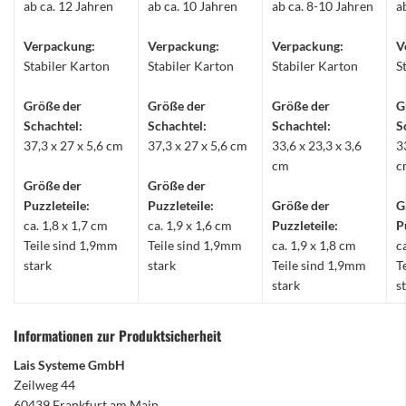
ab ca. 12 Jahren
ab ca. 10 Jahren
ab ca. 8-10 Jahren
a
Verpackung:
Verpackung:
Verpackung:
V
Stabiler Karton
Stabiler Karton
Stabiler Karton
S
Größe der
Größe der
Größe der
G
Schachtel:
Schachtel:
Schachtel:
S
37,3 x 27 x 5,6 cm
37,3 x 27 x 5,6 cm
33,6 x 23,3 x 3,6
3
cm
c
Größe der
Größe der
Puzzleteile:
Puzzleteile:
Größe der
G
ca. 1,8 x 1,7 cm
ca. 1,9 x 1,6 cm
Puzzleteile:
P
Teile sind 1,9mm
Teile sind 1,9mm
ca. 1,9 x 1,8 cm
c
stark
stark
Teile sind 1,9mm
T
stark
s
Informationen zur Produktsicherheit
Lais Systeme GmbH
Zeilweg 44
60439 Frankfurt am Main