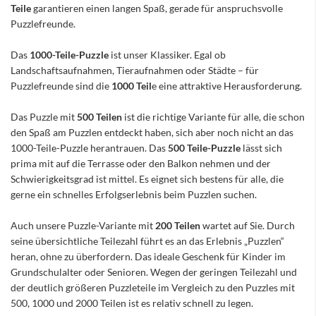
Teile
garantieren einen langen Spaß, gerade für anspruchsvolle
Puzzlefreunde.
Das
1000-Teile-Puzzle
ist unser Klassiker. Egal ob
Landschaftsaufnahmen, Tieraufnahmen oder Städte – für
Puzzlefreunde sind die
1000 Teil
e eine attraktive Herausforderung.
Das Puzzle mit
500 Teilen
ist die richtige Variante für alle, die schon
den Spaß am Puzzlen entdeckt haben, sich aber noch nicht an das
1000-Teile-Puzzle herantrauen. Das
500 Teile-Puzzle
lässt sich
prima mit auf die Terrasse oder den Balkon nehmen und der
Schwierigkeitsgrad ist mittel. Es eignet sich bestens für alle, die
gerne ein schnelles Erfolgserlebnis beim Puzzlen suchen.
Auch unsere Puzzle-Variante mit
200 Teilen
wartet auf Sie. Durch
seine übersichtliche Teilezahl führt es an das Erlebnis „Puzzlen“
heran, ohne zu überfordern. Das ideale Geschenk für Kinder im
Grundschulalter oder Senioren. Wegen der geringen Teilezahl und
der deutlich größeren Puzzleteile im Vergleich zu den Puzzles mit
500, 1000 und 2000 Teilen ist es relativ schnell zu legen.