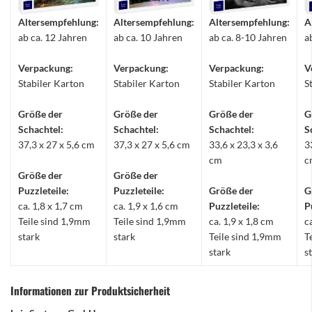
Altersempfehlung:
Altersempfehlung:
Altersempfehlung:
A
ab ca. 12 Jahren
ab ca. 10 Jahren
ab ca. 8-10 Jahren
a
Verpackung:
Verpackung:
Verpackung:
V
Stabiler Karton
Stabiler Karton
Stabiler Karton
S
Größe der
Größe der
Größe der
G
Schachtel:
Schachtel:
Schachtel:
S
37,3 x 27 x 5,6 cm
37,3 x 27 x 5,6 cm
33,6 x 23,3 x 3,6
3
cm
c
Größe der
Größe der
Puzzleteile:
Puzzleteile:
Größe der
G
ca. 1,8 x 1,7 cm
ca. 1,9 x 1,6 cm
Puzzleteile:
P
Teile sind 1,9mm
Teile sind 1,9mm
ca. 1,9 x 1,8 cm
c
stark
stark
Teile sind 1,9mm
T
stark
s
Informationen zur Produktsicherheit