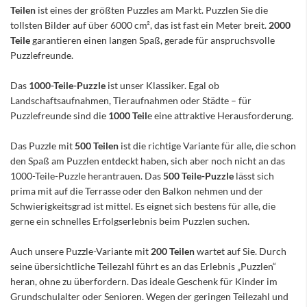
Teilen
ist eines der größten Puzzles am Markt. Puzzlen Sie die
tollsten Bilder auf über 6000 cm², das ist fast ein Meter breit.
2000
Teile
garantieren einen langen Spaß, gerade für anspruchsvolle
Puzzlefreunde.
Das
1000-Teile-Puzzle
ist unser Klassiker. Egal ob
Landschaftsaufnahmen, Tieraufnahmen oder Städte – für
Puzzlefreunde sind die
1000 Teil
e eine attraktive Herausforderung.
Das Puzzle mit
500 Teilen
ist die richtige Variante für alle, die schon
den Spaß am Puzzlen entdeckt haben, sich aber noch nicht an das
1000-Teile-Puzzle herantrauen. Das
500 Teile-Puzzle
lässt sich
prima mit auf die Terrasse oder den Balkon nehmen und der
Schwierigkeitsgrad ist mittel. Es eignet sich bestens für alle, die
gerne ein schnelles Erfolgserlebnis beim Puzzlen suchen.
Auch unsere Puzzle-Variante mit
200 Teilen
wartet auf Sie. Durch
seine übersichtliche Teilezahl führt es an das Erlebnis „Puzzlen“
heran, ohne zu überfordern. Das ideale Geschenk für Kinder im
Grundschulalter oder Senioren. Wegen der geringen Teilezahl und