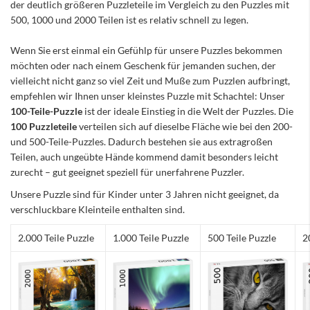
der deutlich größeren Puzzleteile im Vergleich zu den Puzzles mit
500, 1000 und 2000 Teilen ist es relativ schnell zu legen.
Wenn Sie erst einmal ein Gefühlp für unsere Puzzles bekommen
möchten oder nach einem Geschenk für jemanden suchen, der
vielleicht nicht ganz so viel Zeit und Muße zum Puzzlen aufbringt,
empfehlen wir Ihnen unser kleinstes Puzzle mit Schachtel: Unser
100-Teile-Puzzle
ist der ideale Einstieg in die Welt der Puzzles. Die
100 Puzzleteile
verteilen sich auf dieselbe Fläche wie bei den 200-
und 500-Teile-Puzzles. Dadurch bestehen sie aus extragroßen
Teilen, auch ungeübte Hände kommend damit besonders leicht
zurecht – gut geeignet speziell für unerfahrene Puzzler.
Unsere Puzzle sind für Kinder unter 3 Jahren nicht geeignet, da
verschluckbare Kleinteile enthalten sind.
2.000 Teile Puzzle
1.000 Teile Puzzle
500 Teile Puzzle
2