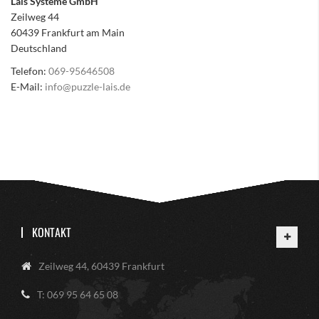
Lais Systeme GmbH
Zeilweg 44
60439 Frankfurt am Main
Deutschland
Telefon:
069-95646508
E-Mail:
info@puzzle-lais.de
KONTAKT
Zeilweg 44, 60439 Frankfurt
T: 069 95 64 65 08