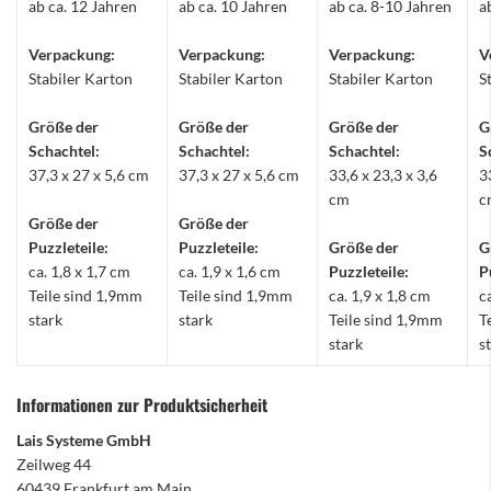
ab ca. 12 Jahren
ab ca. 10 Jahren
ab ca. 8-10 Jahren
a
Verpackung:
Verpackung:
Verpackung:
V
Stabiler Karton
Stabiler Karton
Stabiler Karton
S
Größe der
Größe der
Größe der
G
Schachtel:
Schachtel:
Schachtel:
S
37,3 x 27 x 5,6 cm
37,3 x 27 x 5,6 cm
33,6 x 23,3 x 3,6
3
cm
c
Größe der
Größe der
Puzzleteile:
Puzzleteile:
Größe der
G
ca. 1,8 x 1,7 cm
ca. 1,9 x 1,6 cm
Puzzleteile:
P
Teile sind 1,9mm
Teile sind 1,9mm
ca. 1,9 x 1,8 cm
c
stark
stark
Teile sind 1,9mm
T
stark
s
Informationen zur Produktsicherheit
Lais Systeme GmbH
Zeilweg 44
60439 Frankfurt am Main