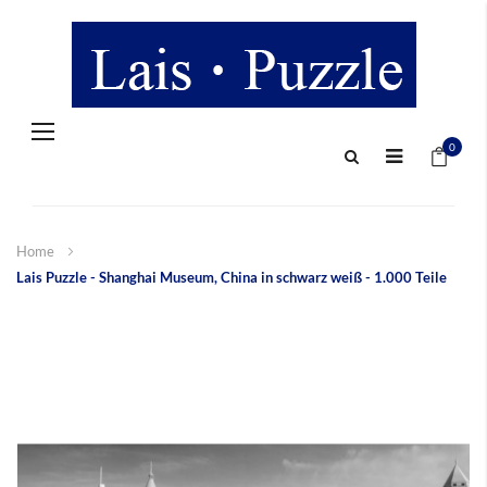
Navigation
Mein 
umschalten
0
Home
Lais Puzzle - Shanghai Museum, China in schwarz weiß - 1.000 Teile
Zum
Ende
der
Bildergalerie
springen