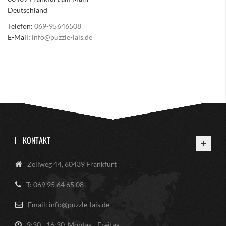
Deutschland
Telefon:
069-95646508
E-Mail:
info@puzzle-lais.de
KONTAKT
Zeilweg 44, 60439 Frankfurt
T: 069 95 64 65 08
Email: info@puzzle-lais.de
9:30 - 16:30, Montag - Freitag