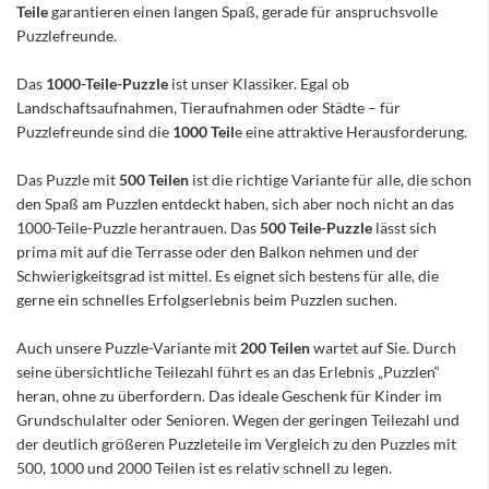
Teile
garantieren einen langen Spaß, gerade für anspruchsvolle
Puzzlefreunde.
Das
1000-Teile-Puzzle
ist unser Klassiker. Egal ob
Landschaftsaufnahmen, Tieraufnahmen oder Städte – für
Puzzlefreunde sind die
1000 Teil
e eine attraktive Herausforderung.
Das Puzzle mit
500 Teilen
ist die richtige Variante für alle, die schon
den Spaß am Puzzlen entdeckt haben, sich aber noch nicht an das
1000-Teile-Puzzle herantrauen. Das
500 Teile-Puzzle
lässt sich
prima mit auf die Terrasse oder den Balkon nehmen und der
Schwierigkeitsgrad ist mittel. Es eignet sich bestens für alle, die
gerne ein schnelles Erfolgserlebnis beim Puzzlen suchen.
Auch unsere Puzzle-Variante mit
200 Teilen
wartet auf Sie. Durch
seine übersichtliche Teilezahl führt es an das Erlebnis „Puzzlen“
heran, ohne zu überfordern. Das ideale Geschenk für Kinder im
Grundschulalter oder Senioren. Wegen der geringen Teilezahl und
der deutlich größeren Puzzleteile im Vergleich zu den Puzzles mit
500, 1000 und 2000 Teilen ist es relativ schnell zu legen.