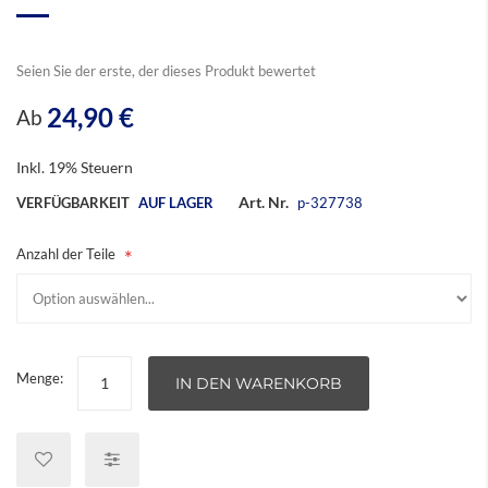
Bildergalerie
springen
Seien Sie der erste, der dieses Produkt bewertet
24,90 €
Ab
Inkl. 19% Steuern
Art. Nr.
VERFÜGBARKEIT
AUF LAGER
p-327738
Anzahl der Teile
Menge:
IN DEN WARENKORB