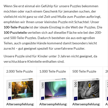
Wenn Sie erst einmal ein Gefühlp für unsere Puzzles bekommen
möchten oder nach einem Geschenk für jemanden suchen, der
vielleicht nicht ganz so viel Zeit und Muße zum Puzzlen aufbringt,
empfehlen wir Ihnen unser kleinstes Puzzle mit Schachtel: Unser
100-Teile-Puzzle
ist der ideale Einstieg in die Welt der Puzzles. Die
100 Puzzleteile
verteilen sich auf dieselbe Fläche wie bei den 200-
und 500-Teile-Puzzles. Dadurch bestehen sie aus extragroßen
Teilen, auch ungeübte Hände kommend damit besonders leicht
zurecht – gut geeignet speziell für unerfahrene Puzzler.
Unsere Puzzle sind für Kinder unter 3 Jahren nicht geeignet, da
verschluckbare Kleinteile enthalten sind.
2.000 Teile Puzzle
1.000 Teile Puzzle
500 Teile Puzzle
2
Altersempfehlung:
Altersempfehlung:
Altersempfehlung:
A