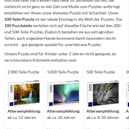
möchten oder nach einem Geschenk für jemanden suchen, der
vielleicht nicht ganz so viel Zeit und Muße zum Puzzlen aufbringt,
empfehlen wir Ihnen unser kleinstes Puzzle mit Schachtel: Unser
100-Teile-Puzzle
ist der ideale Einstieg in die Welt der Puzzles. Die
100 Puzzleteile
verteilen sich auf dieselbe Fläche wie bei den 200-
und 500-Teile-Puzzles. Dadurch bestehen sie aus extragroßen
Teilen, auch ungeübte Hände kommend damit besonders leicht
zurecht – gut geeignet speziell für unerfahrene Puzzler.
Unsere Puzzle sind für Kinder unter 3 Jahren nicht geeignet, da
verschluckbare Kleinteile enthalten sind.
2.000 Teile Puzzle
1.000 Teile Puzzle
500 Teile Puzzle
2
Altersempfehlung:
Altersempfehlung:
Altersempfehlung:
A
ab ca. 12 Jahren
ab ca. 10 Jahren
ab ca. 8-10 Jahren
a