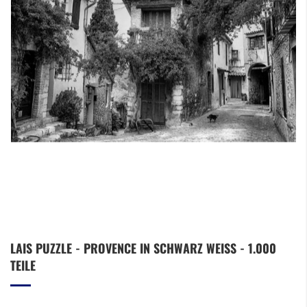
Zum
LAIS PUZZLE - PROVENCE IN SCHWARZ WEISS - 1.000 T
Anfang
EILE
der
Bildergalerie
springen