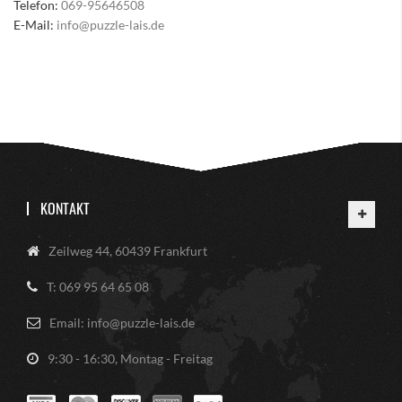
Telefon:
069-95646508
E-Mail:
info@puzzle-lais.de
KONTAKT
Zeilweg 44, 60439 Frankfurt
T: 069 95 64 65 08
Email: info@puzzle-lais.de
9:30 - 16:30, Montag - Freitag