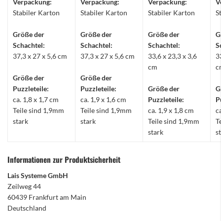
Verpackung:
Verpackung:
Verpackung:
V
Stabiler Karton
Stabiler Karton
Stabiler Karton
S
Größe der
Größe der
Größe der
G
Schachtel:
Schachtel:
Schachtel:
S
37,3 x 27 x 5,6 cm
37,3 x 27 x 5,6 cm
33,6 x 23,3 x 3,6
3
cm
c
Größe der
Größe der
Puzzleteile:
Puzzleteile:
Größe der
G
ca. 1,8 x 1,7 cm
ca. 1,9 x 1,6 cm
Puzzleteile:
P
Teile sind 1,9mm
Teile sind 1,9mm
ca. 1,9 x 1,8 cm
c
stark
stark
Teile sind 1,9mm
T
stark
s
Informationen zur Produktsicherheit
Lais Systeme GmbH
Zeilweg 44
60439 Frankfurt am Main
Deutschland