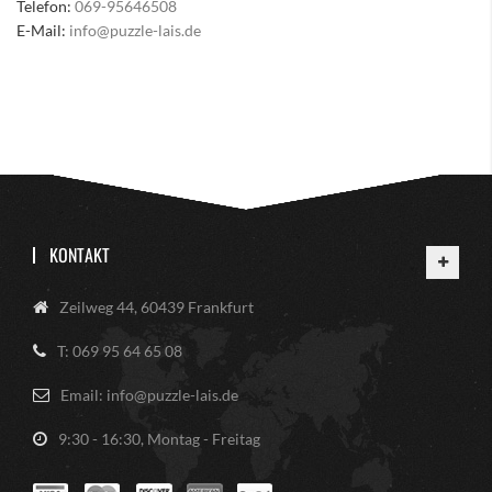
Telefon:
069-95646508
E-Mail:
info@puzzle-lais.de
KONTAKT
Zeilweg 44, 60439 Frankfurt
T: 069 95 64 65 08
Email: info@puzzle-lais.de
9:30 - 16:30, Montag - Freitag