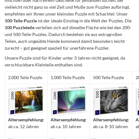
möchten oder nach einem Geschenk für jemanden suchen, der
vielleicht nicht ganz so viel Zeit und Muße zum Puzzlen aufbringt,
empfehlen wir Ihnen unser kleinstes Puzzle mit Schachtel: Unser
100-Teile-Puzzle
ist der ideale Einstieg in die Welt der Puzzles. Die
100 Puzzleteile
verteilen sich auf dieselbe Fläche wie bei den 200-
und 500-Teile-Puzzles. Dadurch bestehen sie aus extragroßen
Teilen, auch ungeübte Hände kommend damit besonders leicht
zurecht – gut geeignet speziell für unerfahrene Puzzler.
Unsere Puzzle sind für Kinder unter 3 Jahren nicht geeignet, da
verschluckbare Kleinteile enthalten sind.
2.000 Teile Puzzle
1.000 Teile Puzzle
500 Teile Puzzle
2
Altersempfehlung:
Altersempfehlung:
Altersempfehlung:
A
ab ca. 12 Jahren
ab ca. 10 Jahren
ab ca. 8-10 Jahren
a