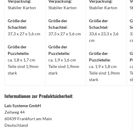
Verpackung:
Verpackung:
Verpackung:
V
Stabiler Karton
Stabiler Karton
Stabiler Karton
S
Größe der
Größe der
Größe der
G
Schachtel:
Schachtel:
Schachtel:
S
37,3 x 27 x 5,6 cm
37,3 x 27 x 5,6 cm
33,6 x 23,3 x 3,6
3
cm
c
Größe der
Größe der
Puzzleteile:
Puzzleteile:
Größe der
G
ca. 1,8 x 1,7 cm
ca. 1,9 x 1,6 cm
Puzzleteile:
P
Teile sind 1,9mm
Teile sind 1,9mm
ca. 1,9 x 1,8 cm
c
stark
stark
Teile sind 1,9mm
T
stark
s
Informationen zur Produktsicherheit
Lais Systeme GmbH
Zeilweg 44
60439 Frankfurt am Main
Deutschland