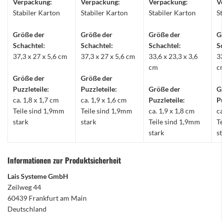
Verpackung:
Verpackung:
Verpackung:
V
Stabiler Karton
Stabiler Karton
Stabiler Karton
S
Größe der
Größe der
Größe der
G
Schachtel:
Schachtel:
Schachtel:
S
37,3 x 27 x 5,6 cm
37,3 x 27 x 5,6 cm
33,6 x 23,3 x 3,6
3
cm
c
Größe der
Größe der
Puzzleteile:
Puzzleteile:
Größe der
G
ca. 1,8 x 1,7 cm
ca. 1,9 x 1,6 cm
Puzzleteile:
P
Teile sind 1,9mm
Teile sind 1,9mm
ca. 1,9 x 1,8 cm
c
stark
stark
Teile sind 1,9mm
T
stark
s
Informationen zur Produktsicherheit
Lais Systeme GmbH
Zeilweg 44
60439 Frankfurt am Main
Deutschland