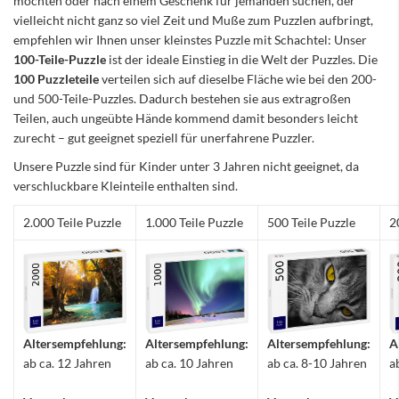
möchten oder nach einem Geschenk für jemanden suchen, der
vielleicht nicht ganz so viel Zeit und Muße zum Puzzlen aufbringt,
empfehlen wir Ihnen unser kleinstes Puzzle mit Schachtel: Unser
100-Teile-Puzzle
ist der ideale Einstieg in die Welt der Puzzles. Die
100 Puzzleteile
verteilen sich auf dieselbe Fläche wie bei den 200-
und 500-Teile-Puzzles. Dadurch bestehen sie aus extragroßen
Teilen, auch ungeübte Hände kommend damit besonders leicht
zurecht – gut geeignet speziell für unerfahrene Puzzler.
Unsere Puzzle sind für Kinder unter 3 Jahren nicht geeignet, da
verschluckbare Kleinteile enthalten sind.
2.000 Teile Puzzle
1.000 Teile Puzzle
500 Teile Puzzle
2
Altersempfehlung:
Altersempfehlung:
Altersempfehlung:
A
ab ca. 12 Jahren
ab ca. 10 Jahren
ab ca. 8-10 Jahren
a