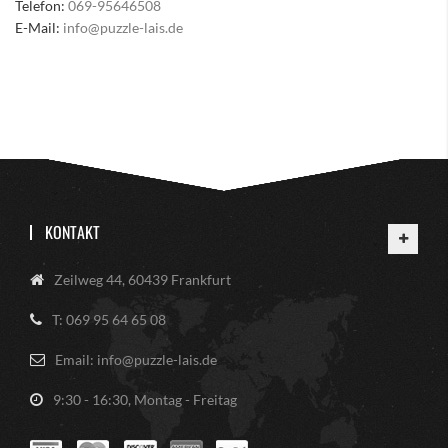
Telefon:
069-95646508
E-Mail:
info@puzzle-lais.de
KONTAKT
Zeilweg 44, 60439 Frankfurt
T: 069 95 64 65 08
Email: info@puzzle-lais.de
9:30 - 16:30, Montag - Freitag