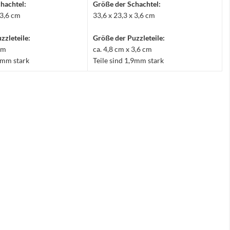
hachtel:
Größe der Schachtel:
 3,6 cm
33,6 x 23,3 x 3,6 cm
zzleteile:
Größe der Puzzleteile:
 cm
ca. 4,8 cm x 3,6 cm
,9mm stark
Teile sind 1,9mm stark