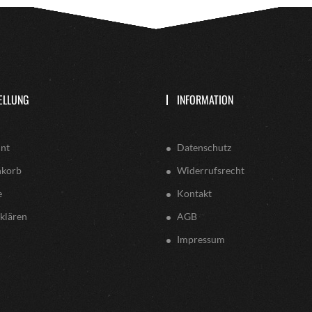
ELLUNG
INFORMATION
nt
Datenschutz
nkorb
Widerrufsrecht
e
Kontakt
klären
AGB
Impressum