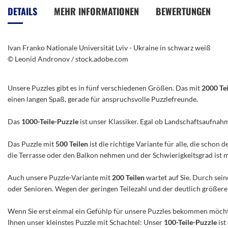
der
DETAILS
MEHR INFORMATIONEN
BEWERTUNGEN
Bildergalerie
springen
Ivan Franko Nationale Universität Lviv - Ukraine in schwarz weiß
© Leonid Andronov / stock.adobe.com
Unsere Puzzles gibt es in fünf verschiedenen Größen. Das mit
2000 Te
einen langen Spaß, gerade für anspruchsvolle Puzzlefreunde.
Das
1000-Teile-Puzzle
ist unser Klassiker. Egal ob Landschaftsaufnah
Das Puzzle mit
500 Teilen
ist die richtige Variante für alle, die scho
die Terrasse oder den Balkon nehmen und der Schwierigkeitsgrad ist mitt
Auch unsere Puzzle-Variante mit
200 Teilen
wartet auf Sie. Durch sein
oder Senioren. Wegen der geringen Teilezahl und der deutlich größeren 
Wenn Sie erst einmal ein Gefühlp für unsere Puzzles bekommen möchte
Ihnen unser kleinstes Puzzle mit Schachtel: Unser
100-Teile-Puzzle
ist