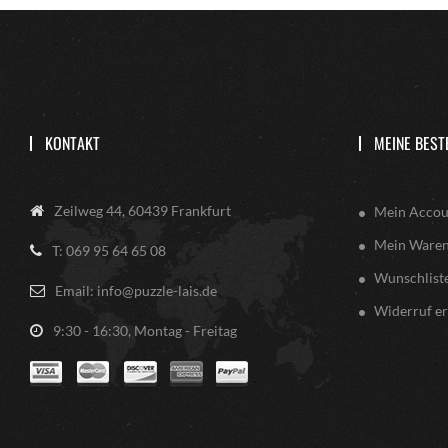
KONTAKT
MEINE BEST
Zeilweg 44, 60439 Frankfurt
Mein Accou
Mein Ware
T: 069 95 64 65 08
Wunschlist
Email: info@puzzle-lais.de
Widerruf er
9:30 - 16:30, Montag - Freitag