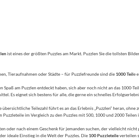
ilen
ist eines der größten Puzzles am Markt. Puzzlen Sie die tollsten Bilder
men, Tieraufnahmen oder Städte – für Puzzlefreunde sind die
1000 Teil
e 
n den Spaß am Puzzlen entdeckt haben, sich aber noch nicht an das 1000-Te
el. Es eignet sich bestens für alle, die gerne ein schnelles Erfolgserleb
e übersichtliche Teilezahl führt es an das Erlebnis „Puzzlen“ heran, ohn
Puzzleteile im Vergleich zu den Puzzles mit 500, 1000 und 2000 Teilen ist
n oder nach einem Geschenk für jemanden suchen, der vielleicht nicht 
 der ideale Einstieg in die Welt der Puzzles. Die
100 Puzzleteile
verteilen 