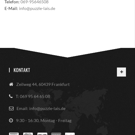
Telefon:
069-95646508
E-Mail:
info@puzzle-lais.de
KONTAKT
Zeilweg 44, 60439 Frankfurt
T: 069 95 64 65 08
Email: info@puzzle-lais.de
9:30 - 16:30, Montag - Freitag