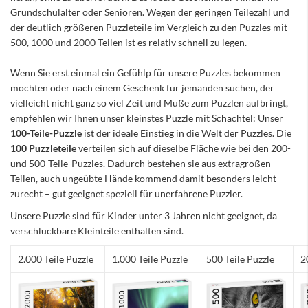
Grundschulalter oder Senioren. Wegen der geringen Teilezahl und
der deutlich größeren Puzzleteile im Vergleich zu den Puzzles mit
500, 1000 und 2000 Teilen ist es relativ schnell zu legen.
Wenn Sie erst einmal ein Gefühlp für unsere Puzzles bekommen
möchten oder nach einem Geschenk für jemanden suchen, der
vielleicht nicht ganz so viel Zeit und Muße zum Puzzlen aufbringt,
empfehlen wir Ihnen unser kleinstes Puzzle mit Schachtel: Unser
100-Teile-Puzzle
ist der ideale Einstieg in die Welt der Puzzles. Die
100 Puzzleteile
verteilen sich auf dieselbe Fläche wie bei den 200-
und 500-Teile-Puzzles. Dadurch bestehen sie aus extragroßen
Teilen, auch ungeübte Hände kommend damit besonders leicht
zurecht – gut geeignet speziell für unerfahrene Puzzler.
Unsere Puzzle sind für Kinder unter 3 Jahren nicht geeignet, da
verschluckbare Kleinteile enthalten sind.
2.000 Teile Puzzle
1.000 Teile Puzzle
500 Teile Puzzle
2