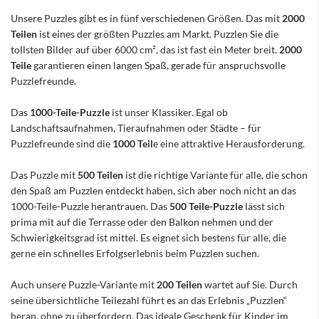
Unsere Puzzles gibt es in fünf verschiedenen Größen. Das mit
2000
Teilen
ist eines der größten Puzzles am Markt. Puzzlen Sie die
tollsten Bilder auf über 6000 cm², das ist fast ein Meter breit.
2000
Teile
garantieren einen langen Spaß, gerade für anspruchsvolle
Puzzlefreunde.
Das
1000-Teile-Puzzle
ist unser Klassiker. Egal ob
Landschaftsaufnahmen, Tieraufnahmen oder Städte – für
Puzzlefreunde sind die
1000 Teil
e eine attraktive Herausforderung.
Das Puzzle mit
500 Teilen
ist die richtige Variante für alle, die schon
den Spaß am Puzzlen entdeckt haben, sich aber noch nicht an das
1000-Teile-Puzzle herantrauen. Das
500 Teile-Puzzle
lässt sich
prima mit auf die Terrasse oder den Balkon nehmen und der
Schwierigkeitsgrad ist mittel. Es eignet sich bestens für alle, die
gerne ein schnelles Erfolgserlebnis beim Puzzlen suchen.
Auch unsere Puzzle-Variante mit
200 Teilen
wartet auf Sie. Durch
seine übersichtliche Teilezahl führt es an das Erlebnis „Puzzlen“
heran, ohne zu überfordern. Das ideale Geschenk für Kinder im