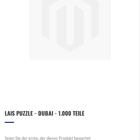
Zum
LAIS PUZZLE - DUBAI - 1.000 TEILE
Anfang
der
Bildergalerie
springen
Seien Sie der erste, der dieses Produkt bewertet