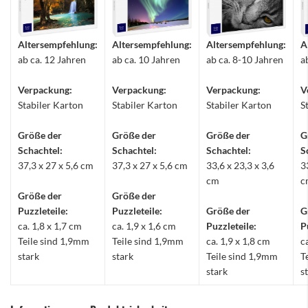
Altersempfehlung:
Altersempfehlung:
Altersempfehlung:
A
ab ca. 12 Jahren
ab ca. 10 Jahren
ab ca. 8-10 Jahren
a
Verpackung:
Verpackung:
Verpackung:
V
Stabiler Karton
Stabiler Karton
Stabiler Karton
S
Größe der
Größe der
Größe der
G
Schachtel:
Schachtel:
Schachtel:
S
37,3 x 27 x 5,6 cm
37,3 x 27 x 5,6 cm
33,6 x 23,3 x 3,6
3
cm
c
Größe der
Größe der
Puzzleteile:
Puzzleteile:
Größe der
G
ca. 1,8 x 1,7 cm
ca. 1,9 x 1,6 cm
Puzzleteile:
P
Teile sind 1,9mm
Teile sind 1,9mm
ca. 1,9 x 1,8 cm
c
stark
stark
Teile sind 1,9mm
T
stark
s