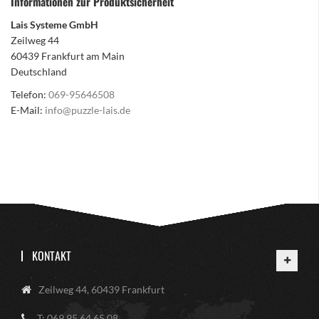
Informationen zur Produktsicherheit
Lais Systeme GmbH
Zeilweg 44
60439 Frankfurt am Main
Deutschland
Telefon:
069-95646508
E-Mail:
info@puzzle-lais.de
KONTAKT
Zeilweg 44, 60439 Frankfurt
T: 069 95 64 65 08