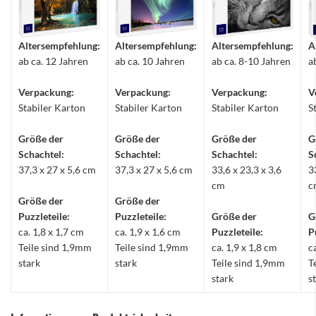
Altersempfehlung:
Altersempfehlung:
Altersempfehlung:
A
ab ca. 12 Jahren
ab ca. 10 Jahren
ab ca. 8-10 Jahren
a
Verpackung:
Verpackung:
Verpackung:
V
Stabiler Karton
Stabiler Karton
Stabiler Karton
S
Größe der
Größe der
Größe der
G
Schachtel:
Schachtel:
Schachtel:
S
37,3 x 27 x 5,6 cm
37,3 x 27 x 5,6 cm
33,6 x 23,3 x 3,6
3
cm
c
Größe der
Größe der
Puzzleteile:
Puzzleteile:
Größe der
G
ca. 1,8 x 1,7 cm
ca. 1,9 x 1,6 cm
Puzzleteile:
P
Teile sind 1,9mm
Teile sind 1,9mm
ca. 1,9 x 1,8 cm
c
stark
stark
Teile sind 1,9mm
T
stark
s