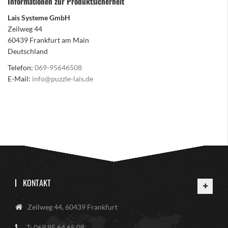
Informationen zur Produktsicherheit
Lais Systeme GmbH
Zeilweg 44
60439 Frankfurt am Main
Deutschland
Telefon:
069-95646508
E-Mail:
info@puzzle-lais.de
KONTAKT
Zeilweg 44, 60439 Frankfurt
T: 069 95 64 65 08