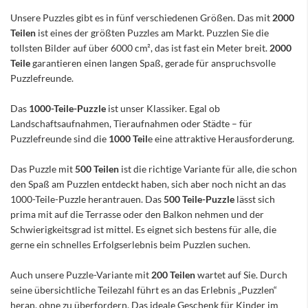
Unsere Puzzles gibt es in fünf verschiedenen Größen. Das mit
2000
Teilen
ist eines der größten Puzzles am Markt. Puzzlen Sie die
tollsten Bilder auf über 6000 cm², das ist fast ein Meter breit.
2000
Teile
garantieren einen langen Spaß, gerade für anspruchsvolle
Puzzlefreunde.
Das
1000-Teile-Puzzle
ist unser Klassiker. Egal ob
Landschaftsaufnahmen, Tieraufnahmen oder Städte – für
Puzzlefreunde sind die
1000 Teil
e eine attraktive Herausforderung.
Das Puzzle mit
500 Teilen
ist die richtige Variante für alle, die schon
den Spaß am Puzzlen entdeckt haben, sich aber noch nicht an das
1000-Teile-Puzzle herantrauen. Das
500 Teile-Puzzle
lässt sich
prima mit auf die Terrasse oder den Balkon nehmen und der
Schwierigkeitsgrad ist mittel. Es eignet sich bestens für alle, die
gerne ein schnelles Erfolgserlebnis beim Puzzlen suchen.
Auch unsere Puzzle-Variante mit
200 Teilen
wartet auf Sie. Durch
seine übersichtliche Teilezahl führt es an das Erlebnis „Puzzlen“
heran, ohne zu überfordern. Das ideale Geschenk für Kinder im