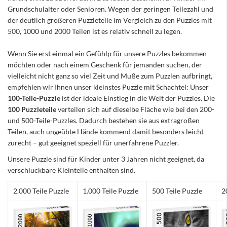
Grundschulalter oder Senioren. Wegen der geringen Teilezahl und
der deutlich größeren Puzzleteile im Vergleich zu den Puzzles mit
500, 1000 und 2000 Teilen ist es relativ schnell zu legen.
Wenn Sie erst einmal ein Gefühlp für unsere Puzzles bekommen
möchten oder nach einem Geschenk für jemanden suchen, der
vielleicht nicht ganz so viel Zeit und Muße zum Puzzlen aufbringt,
empfehlen wir Ihnen unser kleinstes Puzzle mit Schachtel: Unser
100-Teile-Puzzle
ist der ideale Einstieg in die Welt der Puzzles. Die
100 Puzzleteile
verteilen sich auf dieselbe Fläche wie bei den 200-
und 500-Teile-Puzzles. Dadurch bestehen sie aus extragroßen
Teilen, auch ungeübte Hände kommend damit besonders leicht
zurecht – gut geeignet speziell für unerfahrene Puzzler.
Unsere Puzzle sind für Kinder unter 3 Jahren nicht geeignet, da
verschluckbare Kleinteile enthalten sind.
2.000 Teile Puzzle
1.000 Teile Puzzle
500 Teile Puzzle
2