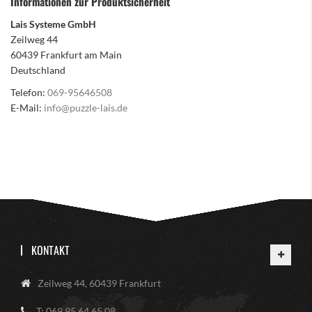
Informationen zur Produktsicherheit
Lais Systeme GmbH
Zeilweg 44
60439 Frankfurt am Main
Deutschland
Telefon:
069-95646508
E-Mail:
info@puzzle-lais.de
KONTAKT
Zeilweg 44, 60439 Frankfurt
T: 069 95 64 65 08