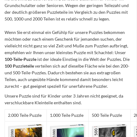
Grundschulalter oder Senioren. Wegen der geringen Teilezahl und
der deutlich größeren Puzzleteile im Vergleich zu den Puzzles mit
500, 1000 und 2000 Teilen ist es relativ schnell zu legen.
Wenn Sie erst einmal ein Gefühlp für unsere Puzzles bekommen
möchten oder nach einem Geschenk für jemanden suchen, der
vielleicht nicht ganz so viel Zeit und Muße zum Puzzlen aufbringt,
empfehlen wir Ihnen unser kleinstes Puzzle mit Schachtel: Unser
100-Teile-Puzzle
ist der ideale Einstieg in die Welt der Puzzles. Die
100 Puzzleteile
verteilen sich auf dieselbe Fläche wie bei den 200-
und 500-Teile-Puzzles. Dadurch bestehen sie aus extragroßen
Teilen, auch ungeübte Hände kommend damit besonders leicht
zurecht – gut geeignet speziell für unerfahrene Puzzler.
Unsere Puzzle sind für Kinder unter 3 Jahren nicht geeignet, da
verschluckbare Kleinteile enthalten sind.
2.000 Teile Puzzle
1.000 Teile Puzzle
500 Teile Puzzle
2