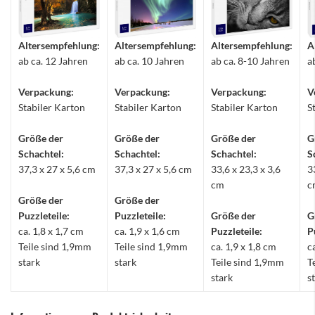
Altersempfehlung:
Altersempfehlung:
Altersempfehlung:
A
ab ca. 12 Jahren
ab ca. 10 Jahren
ab ca. 8-10 Jahren
a
Verpackung:
Verpackung:
Verpackung:
V
Stabiler Karton
Stabiler Karton
Stabiler Karton
S
Größe der
Größe der
Größe der
G
Schachtel:
Schachtel:
Schachtel:
S
37,3 x 27 x 5,6 cm
37,3 x 27 x 5,6 cm
33,6 x 23,3 x 3,6
3
cm
c
Größe der
Größe der
Puzzleteile:
Puzzleteile:
Größe der
G
ca. 1,8 x 1,7 cm
ca. 1,9 x 1,6 cm
Puzzleteile:
P
Teile sind 1,9mm
Teile sind 1,9mm
ca. 1,9 x 1,8 cm
c
stark
stark
Teile sind 1,9mm
T
stark
s