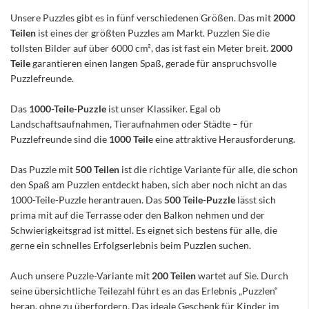
Unsere Puzzles gibt es in fünf verschiedenen Größen. Das mit
2000
Teilen
ist eines der größten Puzzles am Markt. Puzzlen Sie die
tollsten Bilder auf über 6000 cm², das ist fast ein Meter breit.
2000
Teile
garantieren einen langen Spaß, gerade für anspruchsvolle
Puzzlefreunde.
Das
1000-Teile-Puzzle
ist unser Klassiker. Egal ob
Landschaftsaufnahmen, Tieraufnahmen oder Städte – für
Puzzlefreunde sind die
1000 Teil
e eine attraktive Herausforderung.
Das Puzzle mit
500 Teilen
ist die richtige Variante für alle, die schon
den Spaß am Puzzlen entdeckt haben, sich aber noch nicht an das
1000-Teile-Puzzle herantrauen. Das
500 Teile-Puzzle
lässt sich
prima mit auf die Terrasse oder den Balkon nehmen und der
Schwierigkeitsgrad ist mittel. Es eignet sich bestens für alle, die
gerne ein schnelles Erfolgserlebnis beim Puzzlen suchen.
Auch unsere Puzzle-Variante mit
200 Teilen
wartet auf Sie. Durch
seine übersichtliche Teilezahl führt es an das Erlebnis „Puzzlen“
heran, ohne zu überfordern. Das ideale Geschenk für Kinder im