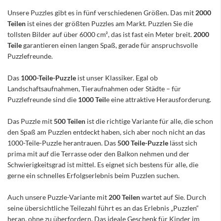
Unsere Puzzles gibt es in fünf verschiedenen Größen. Das mit
2000
Teilen
ist eines der größten Puzzles am Markt. Puzzlen Sie die
tollsten Bilder auf über 6000 cm², das ist fast ein Meter breit.
2000
Teile
garantieren einen langen Spaß, gerade für anspruchsvolle
Puzzlefreunde.
Das
1000-Teile-Puzzle
ist unser Klassiker. Egal ob
Landschaftsaufnahmen, Tieraufnahmen oder Städte – für
Puzzlefreunde sind die
1000 Teil
e eine attraktive Herausforderung.
Das Puzzle mit
500 Teilen
ist die richtige Variante für alle, die schon
den Spaß am Puzzlen entdeckt haben, sich aber noch nicht an das
1000-Teile-Puzzle herantrauen. Das
500 Teile-Puzzle
lässt sich
prima mit auf die Terrasse oder den Balkon nehmen und der
Schwierigkeitsgrad ist mittel. Es eignet sich bestens für alle, die
gerne ein schnelles Erfolgserlebnis beim Puzzlen suchen.
Auch unsere Puzzle-Variante mit
200 Teilen
wartet auf Sie. Durch
seine übersichtliche Teilezahl führt es an das Erlebnis „Puzzlen“
heran, ohne zu überfordern. Das ideale Geschenk für Kinder im