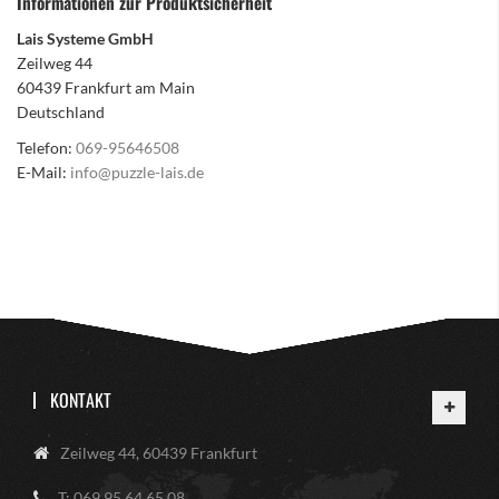
Informationen zur Produktsicherheit
Lais Systeme GmbH
Zeilweg 44
60439 Frankfurt am Main
Deutschland
Telefon:
069-95646508
E-Mail:
info@puzzle-lais.de
KONTAKT
Zeilweg 44, 60439 Frankfurt
T: 069 95 64 65 08