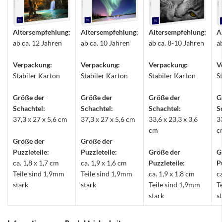
Altersempfehlung:
Altersempfehlung:
Altersempfehlung:
A
ab ca. 12 Jahren
ab ca. 10 Jahren
ab ca. 8-10 Jahren
a
Verpackung:
Verpackung:
Verpackung:
V
Stabiler Karton
Stabiler Karton
Stabiler Karton
S
Größe der
Größe der
Größe der
G
Schachtel:
Schachtel:
Schachtel:
S
37,3 x 27 x 5,6 cm
37,3 x 27 x 5,6 cm
33,6 x 23,3 x 3,6
3
cm
c
Größe der
Größe der
Puzzleteile:
Puzzleteile:
Größe der
G
ca. 1,8 x 1,7 cm
ca. 1,9 x 1,6 cm
Puzzleteile:
P
Teile sind 1,9mm
Teile sind 1,9mm
ca. 1,9 x 1,8 cm
c
stark
stark
Teile sind 1,9mm
T
stark
s