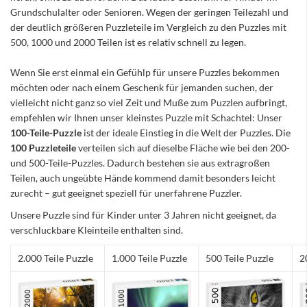
Grundschulalter oder Senioren. Wegen der geringen Teilezahl und
der deutlich größeren Puzzleteile im Vergleich zu den Puzzles mit
500, 1000 und 2000 Teilen ist es relativ schnell zu legen.
Wenn Sie erst einmal ein Gefühlp für unsere Puzzles bekommen
möchten oder nach einem Geschenk für jemanden suchen, der
vielleicht nicht ganz so viel Zeit und Muße zum Puzzlen aufbringt,
empfehlen wir Ihnen unser kleinstes Puzzle mit Schachtel: Unser
100-Teile-Puzzle
ist der ideale Einstieg in die Welt der Puzzles. Die
100 Puzzleteile
verteilen sich auf dieselbe Fläche wie bei den 200-
und 500-Teile-Puzzles. Dadurch bestehen sie aus extragroßen
Teilen, auch ungeübte Hände kommend damit besonders leicht
zurecht – gut geeignet speziell für unerfahrene Puzzler.
Unsere Puzzle sind für Kinder unter 3 Jahren nicht geeignet, da
verschluckbare Kleinteile enthalten sind.
2.000 Teile Puzzle
1.000 Teile Puzzle
500 Teile Puzzle
2