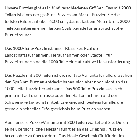
Unsere Puzzles gibt es in fünf verschiedenen Größen. Das mit
2000
Teilen
ist eines der größten Puzzles am Markt. Puzzlen Sie die
tollsten Bilder auf über 6000 cm², das ist fast ein Meter breit.
2000
Teile
garantieren einen langen Spaß, gerade für anspruchsvolle
Puzzlefreunde.
Das
1000-Teile-Puzzle
ist unser Klassiker. Egal ob
Landschaftsaufnahmen, Tieraufnahmen oder Städte – für
Puzzlefreunde sind die
1000 Teil
e eine attraktive Herausforderung.
Das Puzzle mit
500 Teilen
ist die richtige Variante für alle, die schon
den Spaß am Puzzlen entdeckt haben, sich aber noch nicht an das
1000-Teile-Puzzle herantrauen. Das
500 Teile-Puzzle
lässt sich
prima mit auf die Terrasse oder den Balkon nehmen und der
Schwierigkeitsgrad ist mittel. Es eignet sich bestens für alle, die
gerne ein schnelles Erfolgserlebnis beim Puzzlen suchen.
Auch unsere Puzzle-Variante mit
200 Teilen
wartet auf Sie. Durch
seine übersichtliche Teilezahl führt es an das Erlebnis „Puzzlen“
heran, ohne zu überfordern. Das ideale Geschenk für Kinder im