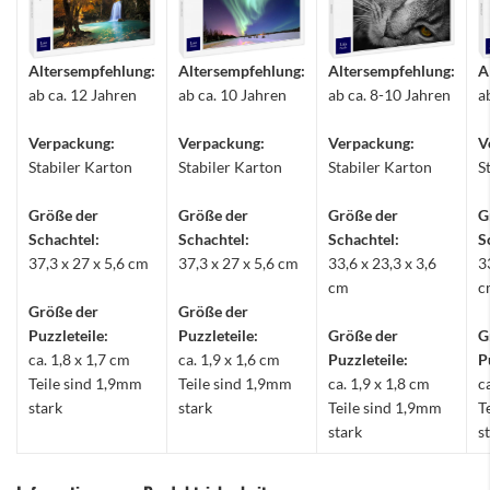
Altersempfehlung:
Altersempfehlung:
Altersempfehlung:
A
ab ca. 12 Jahren
ab ca. 10 Jahren
ab ca. 8-10 Jahren
a
Verpackung:
Verpackung:
Verpackung:
V
Stabiler Karton
Stabiler Karton
Stabiler Karton
S
Größe der
Größe der
Größe der
G
Schachtel:
Schachtel:
Schachtel:
S
37,3 x 27 x 5,6 cm
37,3 x 27 x 5,6 cm
33,6 x 23,3 x 3,6
3
cm
c
Größe der
Größe der
Puzzleteile:
Puzzleteile:
Größe der
G
ca. 1,8 x 1,7 cm
ca. 1,9 x 1,6 cm
Puzzleteile:
P
Teile sind 1,9mm
Teile sind 1,9mm
ca. 1,9 x 1,8 cm
c
stark
stark
Teile sind 1,9mm
T
stark
s