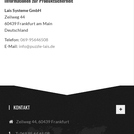
Informationen zur Produktsicherheit
Lais Systeme GmbH
Zeilweg 44
60439 Frankfurt am Main
Deutschland
Telefon:
069-95646508
E-Mail:
info@puzzle-lais.de
KONTAKT
Zeilweg 44, 60439 Frankfurt
T: 069 95 64 65 08