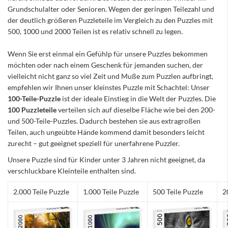
Grundschulalter oder Senioren. Wegen der geringen Teilezahl und
der deutlich größeren Puzzleteile im Vergleich zu den Puzzles mit
500, 1000 und 2000 Teilen ist es relativ schnell zu legen.
Wenn Sie erst einmal ein Gefühlp für unsere Puzzles bekommen
möchten oder nach einem Geschenk für jemanden suchen, der
vielleicht nicht ganz so viel Zeit und Muße zum Puzzlen aufbringt,
empfehlen wir Ihnen unser kleinstes Puzzle mit Schachtel: Unser
100-Teile-Puzzle
ist der ideale Einstieg in die Welt der Puzzles. Die
100 Puzzleteile
verteilen sich auf dieselbe Fläche wie bei den 200-
und 500-Teile-Puzzles. Dadurch bestehen sie aus extragroßen
Teilen, auch ungeübte Hände kommend damit besonders leicht
zurecht – gut geeignet speziell für unerfahrene Puzzler.
Unsere Puzzle sind für Kinder unter 3 Jahren nicht geeignet, da
verschluckbare Kleinteile enthalten sind.
2.000 Teile Puzzle
1.000 Teile Puzzle
500 Teile Puzzle
2