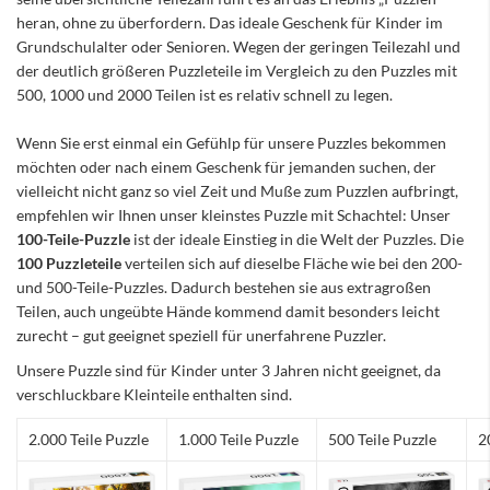
heran, ohne zu überfordern. Das ideale Geschenk für Kinder im
Grundschulalter oder Senioren. Wegen der geringen Teilezahl und
der deutlich größeren Puzzleteile im Vergleich zu den Puzzles mit
500, 1000 und 2000 Teilen ist es relativ schnell zu legen.
Wenn Sie erst einmal ein Gefühlp für unsere Puzzles bekommen
möchten oder nach einem Geschenk für jemanden suchen, der
vielleicht nicht ganz so viel Zeit und Muße zum Puzzlen aufbringt,
empfehlen wir Ihnen unser kleinstes Puzzle mit Schachtel: Unser
100-Teile-Puzzle
ist der ideale Einstieg in die Welt der Puzzles. Die
100 Puzzleteile
verteilen sich auf dieselbe Fläche wie bei den 200-
und 500-Teile-Puzzles. Dadurch bestehen sie aus extragroßen
Teilen, auch ungeübte Hände kommend damit besonders leicht
zurecht – gut geeignet speziell für unerfahrene Puzzler.
Unsere Puzzle sind für Kinder unter 3 Jahren nicht geeignet, da
verschluckbare Kleinteile enthalten sind.
2.000 Teile Puzzle
1.000 Teile Puzzle
500 Teile Puzzle
2