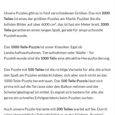
Unsere Puzzles gibt es in fünf verschiedenen Größen. Das mit
2000
Teilen
ist eines der größten Puzzles am Markt. Puzzlen Sie die
tollsten Bilder auf über 6000 cm², das ist fast ein Meter breit.
2000
Teile
garantieren einen langen Spaß, gerade für anspruchsvolle
Puzzlefreunde.
Das
1000-Teile-Puzzle
ist unser Klassiker. Egal ob
Landschaftsaufnahmen, Tieraufnahmen oder Städte – für
Puzzlefreunde sind die
1000 Teil
e eine attraktive Herausforderung.
Das Puzzle mit
500 Teilen
ist die richtige Variante für alle, die schon
den Spaß am Puzzlen entdeckt haben, sich aber noch nicht an das
1000-Teile-Puzzle herantrauen. Das
500 Teile-Puzzle
lässt sich
prima mit auf die Terrasse oder den Balkon nehmen und der
Schwierigkeitsgrad ist mittel. Es eignet sich bestens für alle, die
gerne ein schnelles Erfolgserlebnis beim Puzzlen suchen.
Auch unsere Puzzle-Variante mit
200 Teilen
wartet auf Sie. Durch
seine übersichtliche Teilezahl führt es an das Erlebnis „Puzzlen“