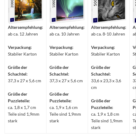
Altersempfehlung:
Altersempfehlung:
Altersempfehlung:
A
ab ca. 12 Jahren
ab ca. 10 Jahren
ab ca. 8-10 Jahren
a
Verpackung:
Verpackung:
Verpackung:
V
Stabiler Karton
Stabiler Karton
Stabiler Karton
S
Größe der
Größe der
Größe der
G
Schachtel:
Schachtel:
Schachtel:
S
37,3 x 27 x 5,6 cm
37,3 x 27 x 5,6 cm
33,6 x 23,3 x 3,6
3
cm
c
Größe der
Größe der
Puzzleteile:
Puzzleteile:
Größe der
G
ca. 1,8 x 1,7 cm
ca. 1,9 x 1,6 cm
Puzzleteile:
P
Teile sind 1,9mm
Teile sind 1,9mm
ca. 1,9 x 1,8 cm
c
stark
stark
Teile sind 1,9mm
T
stark
s