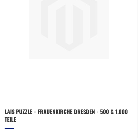
Zum
LAIS PUZZLE - FRAUENKIRCHE DRESDEN - 500 & 1.000
Anfang
TEILE
der
Bildergalerie
springen