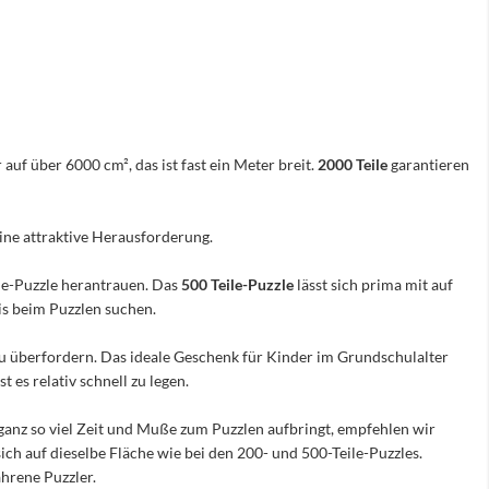
 auf über 6000 cm², das ist fast ein Meter breit.
2000 Teile
garantieren
eine attraktive Herausforderung.
ile-Puzzle herantrauen. Das
500 Teile-Puzzle
lässt sich prima mit auf
nis beim Puzzlen suchen.
e zu überfordern. Das ideale Geschenk für Kinder im Grundschulalter
 es relativ schnell zu legen.
ganz so viel Zeit und Muße zum Puzzlen aufbringt, empfehlen wir
sich auf dieselbe Fläche wie bei den 200- und 500-Teile-Puzzles.
hrene Puzzler.