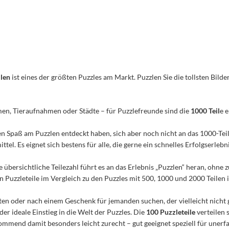
ilen
ist eines der größten Puzzles am Markt. Puzzlen Sie die tollsten Bilder
men, Tieraufnahmen oder Städte – für Puzzlefreunde sind die
1000 Teil
e 
n den Spaß am Puzzlen entdeckt haben, sich aber noch nicht an das 1000-Te
el. Es eignet sich bestens für alle, die gerne ein schnelles Erfolgserleb
e übersichtliche Teilezahl führt es an das Erlebnis „Puzzlen“ heran, ohn
Puzzleteile im Vergleich zu den Puzzles mit 500, 1000 und 2000 Teilen ist
n oder nach einem Geschenk für jemanden suchen, der vielleicht nicht 
 der ideale Einstieg in die Welt der Puzzles. Die
100 Puzzleteile
verteilen 
mmend damit besonders leicht zurecht – gut geeignet speziell für unerfa