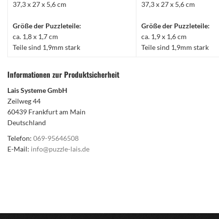
37,3 x 27 x 5,6 cm
37,3 x 27 x 5,6 cm
Größe der Puzzleteile:
Größe der Puzzleteile:
ca. 1,8 x 1,7 cm
ca. 1,9 x 1,6 cm
Teile sind 1,9mm stark
Teile sind 1,9mm stark
Informationen zur Produktsicherheit
Lais Systeme GmbH
Zeilweg 44
60439 Frankfurt am Main
Deutschland
Telefon:
069-95646508
E-Mail:
info@puzzle-lais.de