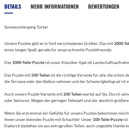
der
DETAILS
MEHR INFORMATIONEN
BEWERTUNGEN
Bildergalerie
springen
Sonnenuntergang Türkei
Unsere Puzzles gibt es in fünf verschiedenen Größen. Das mit
2000 Te
einen langen Spaß, gerade für anspruchsvolle Puzzlefreunde.
Das
1000-Teile-Puzzle
ist unser Klassiker. Egal ob Landschaftsaufnah
Das Puzzle mit
500 Teilen
ist die richtige Variante für alle, die scho
die Terrasse oder den Balkon nehmen und der Schwierigkeitsgrad ist mitt
Auch unsere Puzzle-Variante mit
200 Teilen
wartet auf Sie. Durch sein
oder Senioren. Wegen der geringen Teilezahl und der deutlich größeren 
Wenn Sie erst einmal ein Gefühlp für unsere Puzzles bekommen möchte
Ihnen unser kleinstes Puzzle mit Schachtel: Unser
100-Teile-Puzzle
ist
Dadurch bestehen sie aus extragroßen Teilen, auch ungeübte Hände ko