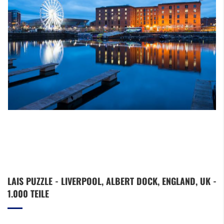
Zum
LAIS PUZZLE - LIVERPOOL, ALBERT DOCK, ENGLAND, UK -
Anfang
1.000 TEILE
der
Bildergalerie
springen