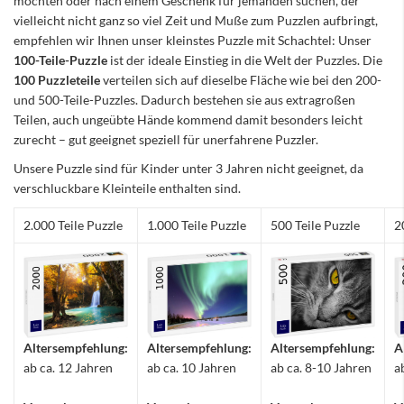
möchten oder nach einem Geschenk für jemanden suchen, der
vielleicht nicht ganz so viel Zeit und Muße zum Puzzlen aufbringt,
empfehlen wir Ihnen unser kleinstes Puzzle mit Schachtel: Unser
100-Teile-Puzzle
ist der ideale Einstieg in die Welt der Puzzles. Die
100 Puzzleteile
verteilen sich auf dieselbe Fläche wie bei den 200-
und 500-Teile-Puzzles. Dadurch bestehen sie aus extragroßen
Teilen, auch ungeübte Hände kommend damit besonders leicht
zurecht – gut geeignet speziell für unerfahrene Puzzler.
Unsere Puzzle sind für Kinder unter 3 Jahren nicht geeignet, da
verschluckbare Kleinteile enthalten sind.
2.000 Teile Puzzle
1.000 Teile Puzzle
500 Teile Puzzle
2
Altersempfehlung:
Altersempfehlung:
Altersempfehlung:
A
ab ca. 12 Jahren
ab ca. 10 Jahren
ab ca. 8-10 Jahren
a