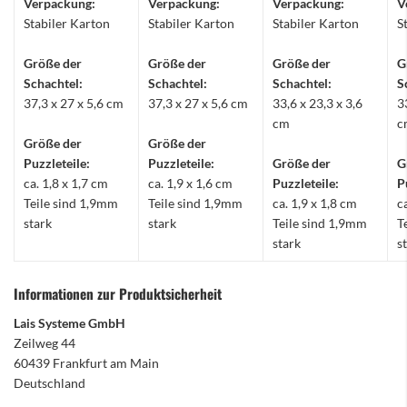
Verpackung:
Verpackung:
Verpackung:
V
Stabiler Karton
Stabiler Karton
Stabiler Karton
S
Größe der
Größe der
Größe der
G
Schachtel:
Schachtel:
Schachtel:
S
37,3 x 27 x 5,6 cm
37,3 x 27 x 5,6 cm
33,6 x 23,3 x 3,6
3
cm
c
Größe der
Größe der
Puzzleteile:
Puzzleteile:
Größe der
G
ca. 1,8 x 1,7 cm
ca. 1,9 x 1,6 cm
Puzzleteile:
P
Teile sind 1,9mm
Teile sind 1,9mm
ca. 1,9 x 1,8 cm
c
stark
stark
Teile sind 1,9mm
T
stark
s
Informationen zur Produktsicherheit
Lais Systeme GmbH
Zeilweg 44
60439 Frankfurt am Main
Deutschland