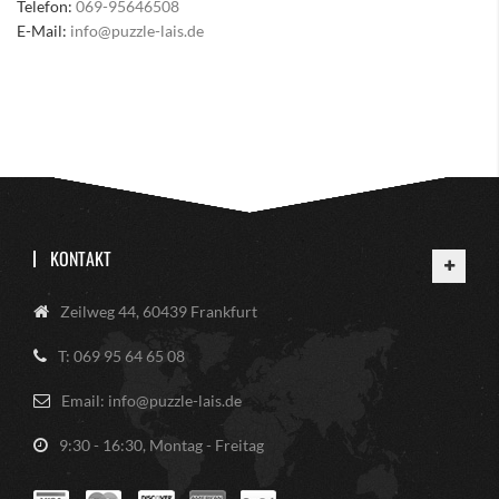
Telefon:
069-95646508
E-Mail:
info@puzzle-lais.de
KONTAKT
Zeilweg 44, 60439 Frankfurt
T: 069 95 64 65 08
Email: info@puzzle-lais.de
9:30 - 16:30, Montag - Freitag