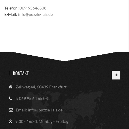
Telefon:
069-95646508
E-Mail:
info@puzzle-lais.de
KONTAKT
Zeilweg 44, 60439 Frankfurt
T: 069 95 64 65 08
Email: info@puzzle-lais.de
9:30 - 16:30, Montag - Freitag