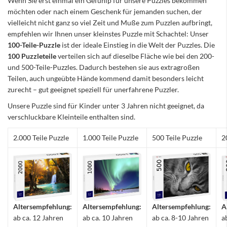
Wenn Sie erst einmal ein Gefühlp für unsere Puzzles bekommen
möchten oder nach einem Geschenk für jemanden suchen, der
vielleicht nicht ganz so viel Zeit und Muße zum Puzzlen aufbringt,
empfehlen wir Ihnen unser kleinstes Puzzle mit Schachtel: Unser
100-Teile-Puzzle
ist der ideale Einstieg in die Welt der Puzzles. Die
100 Puzzleteile
verteilen sich auf dieselbe Fläche wie bei den 200-
und 500-Teile-Puzzles. Dadurch bestehen sie aus extragroßen
Teilen, auch ungeübte Hände kommend damit besonders leicht
zurecht – gut geeignet speziell für unerfahrene Puzzler.
Unsere Puzzle sind für Kinder unter 3 Jahren nicht geeignet, da
verschluckbare Kleinteile enthalten sind.
2.000 Teile Puzzle
1.000 Teile Puzzle
500 Teile Puzzle
2
Altersempfehlung:
Altersempfehlung:
Altersempfehlung:
A
ab ca. 12 Jahren
ab ca. 10 Jahren
ab ca. 8-10 Jahren
a