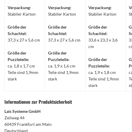
Verpackung:
Verpackung:
Verpackung:
V
Stabiler Karton
Stabiler Karton
Stabiler Karton
S
Größe der
Größe der
Größe der
G
Schachtel:
Schachtel:
Schachtel:
S
37,3 x 27 x 5,6 cm
37,3 x 27 x 5,6 cm
33,6 x 23,3 x 3,6
3
cm
c
Größe der
Größe der
Puzzleteile:
Puzzleteile:
Größe der
G
ca. 1,8 x 1,7 cm
ca. 1,9 x 1,6 cm
Puzzleteile:
P
Teile sind 1,9mm
Teile sind 1,9mm
ca. 1,9 x 1,8 cm
c
stark
stark
Teile sind 1,9mm
T
stark
s
Informationen zur Produktsicherheit
Lais Systeme GmbH
Zeilweg 44
60439 Frankfurt am Main
Deutschland