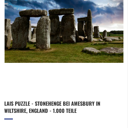
Zum
LAIS PUZZLE - STONEHENGE BEI AMESBURY IN
Anfang
WILTSHIRE, ENGLAND - 1.000 TEILE
der
Bildergalerie
springen