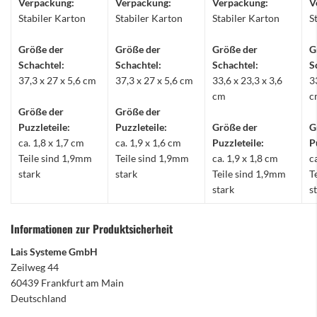
Verpackung:
Verpackung:
Verpackung:
V
Stabiler Karton
Stabiler Karton
Stabiler Karton
S
Größe der
Größe der
Größe der
G
Schachtel:
Schachtel:
Schachtel:
S
37,3 x 27 x 5,6 cm
37,3 x 27 x 5,6 cm
33,6 x 23,3 x 3,6
3
cm
c
Größe der
Größe der
Puzzleteile:
Puzzleteile:
Größe der
G
ca. 1,8 x 1,7 cm
ca. 1,9 x 1,6 cm
Puzzleteile:
P
Teile sind 1,9mm
Teile sind 1,9mm
ca. 1,9 x 1,8 cm
c
stark
stark
Teile sind 1,9mm
T
stark
s
Informationen zur Produktsicherheit
Lais Systeme GmbH
Zeilweg 44
60439 Frankfurt am Main
Deutschland