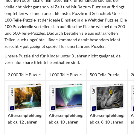
möchten oder nach einem Geschenk für jemanden suchen, der
vielleicht nicht ganz so viel Zeit und Muße zum Puzzlen aufbringt,
empfehlen wir Ihnen unser kleinstes Puzzle mit Schachtel: Unser
100-Teile-Puzzle
ist der ideale Einstieg in die Welt der Puzzles. Die
100 Puzzleteile
verteilen sich auf dieselbe Fläche wie bei den 200-
und 500-Teile-Puzzles. Dadurch bestehen sie aus extragroßen
Teilen, auch ungeübte Hände kommend damit besonders leicht
zurecht – gut geeignet speziell für unerfahrene Puzzler.
Unsere Puzzle sind für Kinder unter 3 Jahren nicht geeignet, da
verschluckbare Kleinteile enthalten sind.
2.000 Teile Puzzle
1.000 Teile Puzzle
500 Teile Puzzle
2
Altersempfehlung:
Altersempfehlung:
Altersempfehlung:
A
ab ca. 12 Jahren
ab ca. 10 Jahren
ab ca. 8-10 Jahren
a