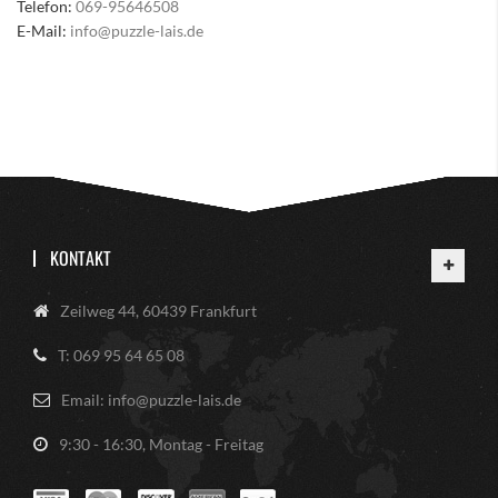
Telefon:
069-95646508
E-Mail:
info@puzzle-lais.de
KONTAKT
Zeilweg 44, 60439 Frankfurt
T: 069 95 64 65 08
Email: info@puzzle-lais.de
9:30 - 16:30, Montag - Freitag