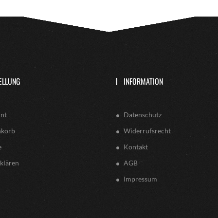
ELLUNG
INFORMATION
nt
Datenschutz
nkorb
Widerrufsrecht
e
Kontakt
klären
AGB
Impressum