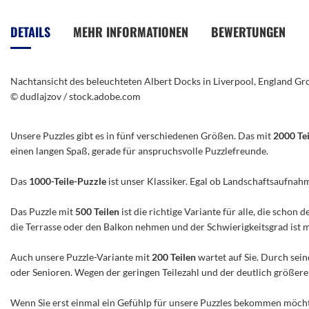
Anfang
der
DETAILS
MEHR INFORMATIONEN
BEWERTUNGEN
Bildergalerie
springen
Nachtansicht des beleuchteten Albert Docks in Liverpool, England Gr
© dudlajzov / stock.adobe.com
Unsere Puzzles gibt es in fünf verschiedenen Größen. Das mit
2000 Te
einen langen Spaß, gerade für anspruchsvolle Puzzlefreunde.
Das
1000-Teile-Puzzle
ist unser Klassiker. Egal ob Landschaftsaufnah
Das Puzzle mit
500 Teilen
ist die richtige Variante für alle, die scho
die Terrasse oder den Balkon nehmen und der Schwierigkeitsgrad ist mitt
Auch unsere Puzzle-Variante mit
200 Teilen
wartet auf Sie. Durch sein
oder Senioren. Wegen der geringen Teilezahl und der deutlich größeren 
Wenn Sie erst einmal ein Gefühlp für unsere Puzzles bekommen möchte