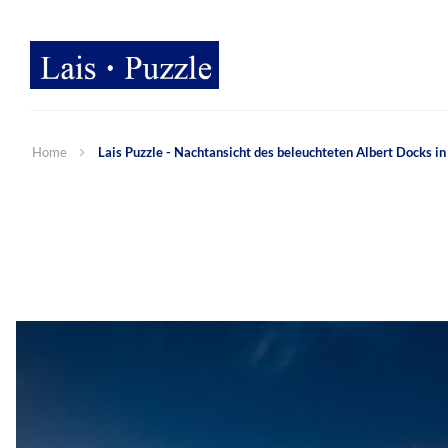
Home
Lais Puzzle - Nachtansicht des beleuchteten Albert Docks in 
Zum
Ende
der
Bildergalerie
springen