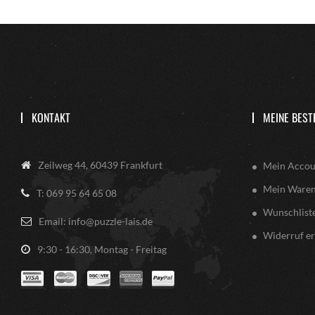
KONTAKT
MEINE BEST
Zeilweg 44, 60439 Frankfurt
Mein Accou
Mein Ware
T: 069 95 64 65 08
Wunschlist
Email: info@puzzle-lais.de
Widerruf er
9:30 - 16:30, Montag - Freitag