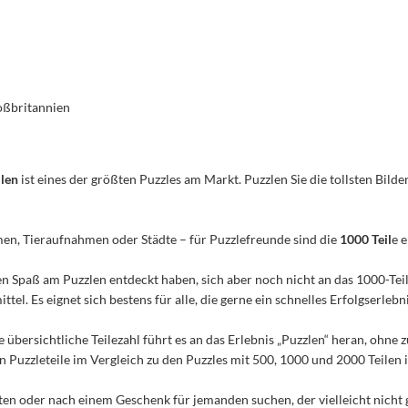
oßbritannien
ilen
ist eines der größten Puzzles am Markt. Puzzlen Sie die tollsten Bilder
men, Tieraufnahmen oder Städte – für Puzzlefreunde sind die
1000 Teil
e 
n den Spaß am Puzzlen entdeckt haben, sich aber noch nicht an das 1000-Te
el. Es eignet sich bestens für alle, die gerne ein schnelles Erfolgserleb
e übersichtliche Teilezahl führt es an das Erlebnis „Puzzlen“ heran, ohn
Puzzleteile im Vergleich zu den Puzzles mit 500, 1000 und 2000 Teilen ist
n oder nach einem Geschenk für jemanden suchen, der vielleicht nicht 