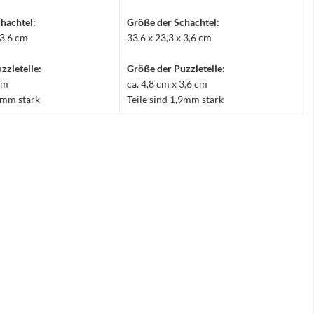
hachtel:
Größe der Schachtel:
 3,6 cm
33,6 x 23,3 x 3,6 cm
zzleteile:
Größe der Puzzleteile:
 cm
ca. 4,8 cm x 3,6 cm
,9mm stark
Teile sind 1,9mm stark