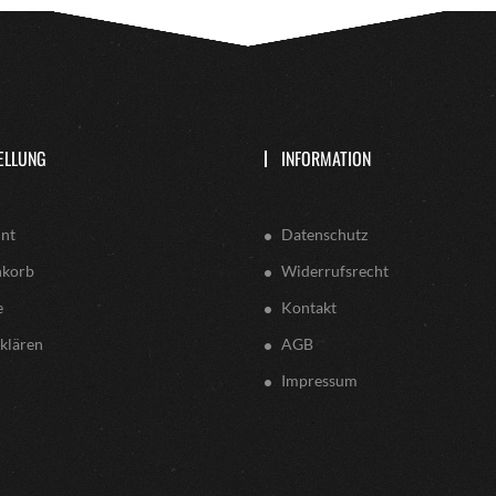
ELLUNG
INFORMATION
nt
Datenschutz
nkorb
Widerrufsrecht
e
Kontakt
klären
AGB
Impressum