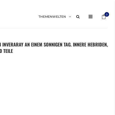
Mein 
0
THEMENWELTEN
ON INVERARAY AN EINEM SONNIGEN TAG. INNERE HEBRIDEN,
0 TEILE