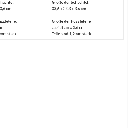
hachtel:
Größe der Schachtel:
 3,6 cm
33,6 x 23,3 x 3,6 cm
zzleteile:
Größe der Puzzleteile:
 cm
ca. 4,8 cm x 3,6 cm
,9mm stark
Teile sind 1,9mm stark