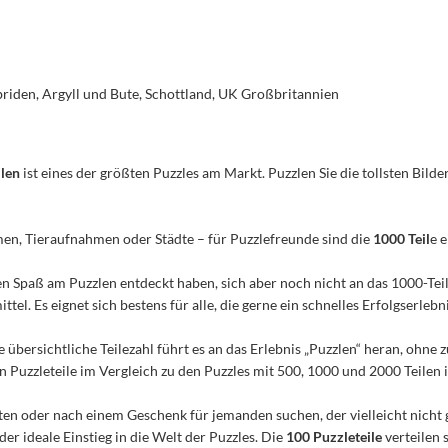
ebriden, Argyll und Bute, Schottland, UK Großbritannien
ilen
ist eines der größten Puzzles am Markt. Puzzlen Sie die tollsten Bilder
men, Tieraufnahmen oder Städte – für Puzzlefreunde sind die
1000 Teil
e 
n den Spaß am Puzzlen entdeckt haben, sich aber noch nicht an das 1000-Te
el. Es eignet sich bestens für alle, die gerne ein schnelles Erfolgserleb
e übersichtliche Teilezahl führt es an das Erlebnis „Puzzlen“ heran, ohn
Puzzleteile im Vergleich zu den Puzzles mit 500, 1000 und 2000 Teilen ist
n oder nach einem Geschenk für jemanden suchen, der vielleicht nicht 
 der ideale Einstieg in die Welt der Puzzles. Die
100 Puzzleteile
verteilen 