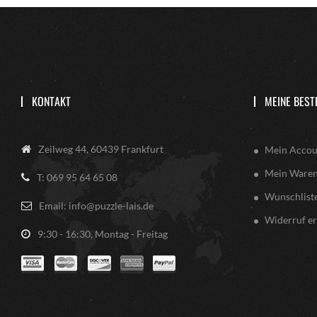
KONTAKT
MEINE BEST
Zeilweg 44, 60439 Frankfurt
Mein Accou
Mein Ware
T: 069 95 64 65 08
Wunschlist
Email: info@puzzle-lais.de
Widerruf er
9:30 - 16:30, Montag - Freitag