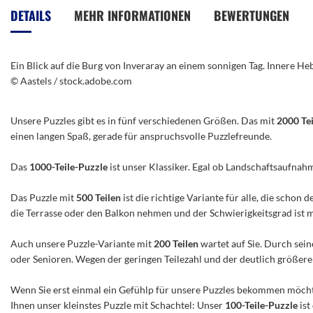
der
DETAILS
MEHR INFORMATIONEN
BEWERTUNGEN
Bildergalerie
springen
Ein Blick auf die Burg von Inveraray an einem sonnigen Tag. Innere H
© Aastels / stock.adobe.com
Unsere Puzzles gibt es in fünf verschiedenen Größen. Das mit
2000 Te
einen langen Spaß, gerade für anspruchsvolle Puzzlefreunde.
Das
1000-Teile-Puzzle
ist unser Klassiker. Egal ob Landschaftsaufnah
Das Puzzle mit
500 Teilen
ist die richtige Variante für alle, die scho
die Terrasse oder den Balkon nehmen und der Schwierigkeitsgrad ist mitt
Auch unsere Puzzle-Variante mit
200 Teilen
wartet auf Sie. Durch sein
oder Senioren. Wegen der geringen Teilezahl und der deutlich größeren 
Wenn Sie erst einmal ein Gefühlp für unsere Puzzles bekommen möchte
Ihnen unser kleinstes Puzzle mit Schachtel: Unser
100-Teile-Puzzle
ist