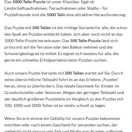
Das
1000-Teile-Puzzle
ist unser Klassiker. Egal ob
Landschaftsaufnahmen, Tieraufnahmen oder Städte – für
Puzzlefreunde sind die
1000 Teil
e eine attraktive Herausforderung.
Das Puzzle mit
500 Teilen
ist die richtige Variante für alle, die schon
den Spaß am Puzzlen entdeckt haben, sich aber noch nicht an das
1000-Teile-Puzzle herantrauen. Das
500 Teile-Puzzle
lässt sich
prima mit auf die Terrasse oder den Balkon nehmen und der
Schwierigkeitsgrad ist mittel. Es eignet sich bestens für alle, die
gerne ein schnelles Erfolgserlebnis beim Puzzlen suchen.
Auch unsere Puzzle-Variante mit
200 Teilen
wartet auf Sie. Durch
seine übersichtliche Teilezahl führt es an das Erlebnis „Puzzlen“
heran, ohne zu überfordern. Das ideale Geschenk für Kinder im
Grundschulalter oder Senioren. Wegen der geringen Teilezahl und
der deutlich größeren Puzzleteile im Vergleich zu den Puzzles mit
500, 1000 und 2000 Teilen ist es relativ schnell zu legen.
Wenn Sie erst einmal ein Gefühlp für unsere Puzzles bekommen
möchten oder nach einem Geschenk für jemanden suchen, der
vielleicht nicht ganz so viel Zeit und Muße zum Puzzlen aufbringt,