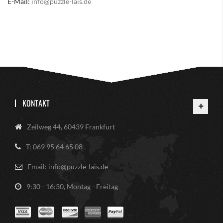
E-Mail:
info@puzzle-lais.de
KONTAKT
Zeilweg 44, 60439 Frankfurt
T: 069 95 64 65 08
Email: info@puzzle-lais.de
9:30 - 16:30, Montag - Freitag