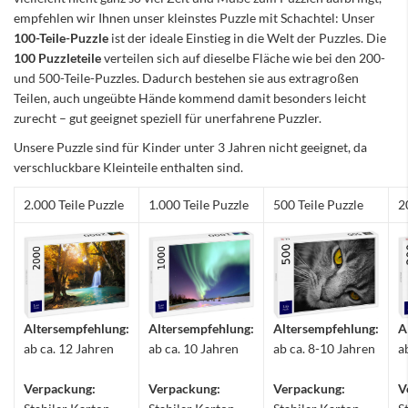
empfehlen wir Ihnen unser kleinstes Puzzle mit Schachtel: Unser
100-Teile-Puzzle
ist der ideale Einstieg in die Welt der Puzzles. Die
100 Puzzleteile
verteilen sich auf dieselbe Fläche wie bei den 200-
und 500-Teile-Puzzles. Dadurch bestehen sie aus extragroßen
Teilen, auch ungeübte Hände kommend damit besonders leicht
zurecht – gut geeignet speziell für unerfahrene Puzzler.
Unsere Puzzle sind für Kinder unter 3 Jahren nicht geeignet, da
verschluckbare Kleinteile enthalten sind.
2.000 Teile Puzzle
1.000 Teile Puzzle
500 Teile Puzzle
2
Altersempfehlung:
Altersempfehlung:
Altersempfehlung:
A
ab ca. 12 Jahren
ab ca. 10 Jahren
ab ca. 8-10 Jahren
a
Verpackung:
Verpackung:
Verpackung:
V