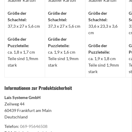
Stabiler Karton
Stabiler Karton
Stabiler Karton
S
Größe der
Größe der
Größe der
G
Schachtel:
Schachtel:
Schachtel:
S
37,3 x 27 x 5,6 cm
37,3 x 27 x 5,6 cm
33,6 x 23,3 x 3,6
3
cm
c
Größe der
Größe der
Puzzleteile:
Puzzleteile:
Größe der
G
ca. 1,8 x 1,7 cm
ca. 1,9 x 1,6 cm
Puzzleteile:
P
Teile sind 1,9mm
Teile sind 1,9mm
ca. 1,9 x 1,8 cm
c
stark
stark
Teile sind 1,9mm
T
stark
s
Informationen zur Produktsicherheit
Lais Systeme GmbH
Zeilweg 44
60439 Frankfurt am Main
Deutschland
Telefon:
069-95646508