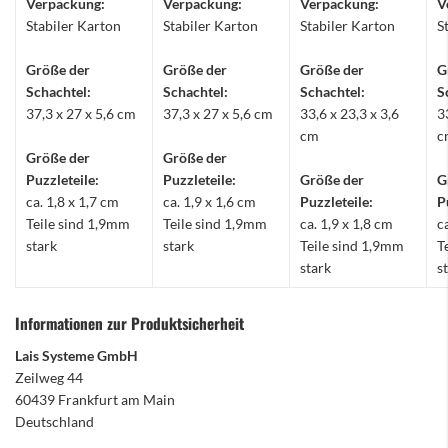
Verpackung:
Verpackung:
Verpackung:
V
Stabiler Karton
Stabiler Karton
Stabiler Karton
S
Größe der
Größe der
Größe der
G
Schachtel:
Schachtel:
Schachtel:
S
37,3 x 27 x 5,6 cm
37,3 x 27 x 5,6 cm
33,6 x 23,3 x 3,6
3
cm
c
Größe der
Größe der
Puzzleteile:
Puzzleteile:
Größe der
G
ca. 1,8 x 1,7 cm
ca. 1,9 x 1,6 cm
Puzzleteile:
P
Teile sind 1,9mm
Teile sind 1,9mm
ca. 1,9 x 1,8 cm
c
stark
stark
Teile sind 1,9mm
T
stark
s
Informationen zur Produktsicherheit
Lais Systeme GmbH
Zeilweg 44
60439 Frankfurt am Main
Deutschland