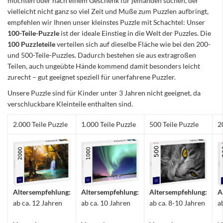
möchten oder nach einem Geschenk für jemanden suchen, der
vielleicht nicht ganz so viel Zeit und Muße zum Puzzlen aufbringt,
empfehlen wir Ihnen unser kleinstes Puzzle mit Schachtel: Unser
100-Teile-Puzzle
ist der ideale Einstieg in die Welt der Puzzles. Die
100 Puzzleteile
verteilen sich auf dieselbe Fläche wie bei den 200-
und 500-Teile-Puzzles. Dadurch bestehen sie aus extragroßen
Teilen, auch ungeübte Hände kommend damit besonders leicht
zurecht – gut geeignet speziell für unerfahrene Puzzler.
Unsere Puzzle sind für Kinder unter 3 Jahren nicht geeignet, da
verschluckbare Kleinteile enthalten sind.
2.000 Teile Puzzle
1.000 Teile Puzzle
500 Teile Puzzle
2
Altersempfehlung:
Altersempfehlung:
Altersempfehlung:
A
ab ca. 12 Jahren
ab ca. 10 Jahren
ab ca. 8-10 Jahren
a