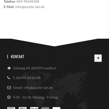
Telefon:
069-95646508
E-Mail:
info@puzzle-lais.de
KONTAKT
Zeilweg 44, 60439 Frankfurt
T: 069 95 64 65 08
Email: info@puzzle-lais.de
9:30 - 16:30, Montag - Freitag