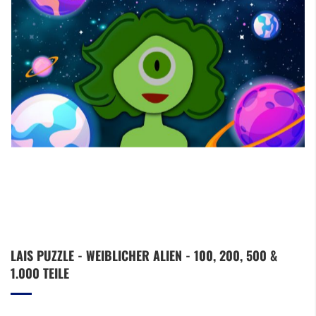
Zum
LAIS PUZZLE - WEIBLICHER ALIEN - 100, 200, 500 &
Anfang
1.000 TEILE
der
Bildergalerie
springen