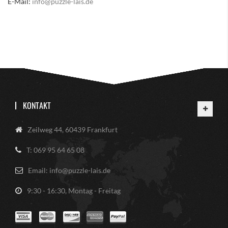
E-Mail:
info@puzzle-lais.de
KONTAKT
Zeilweg 44, 60439 Frankfurt
T: 069 95 64 65 08
Email: info@puzzle-lais.de
9:30 - 16:30, Montag - Freitag