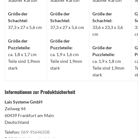
Stabiler Karton
Stabiler Karton
Stabiler Karton
S
Größe der
Größe der
Größe der
G
Schachtel:
Schachtel:
Schachtel:
S
37,3 x 27 x 5,6 cm
37,3 x 27 x 5,6 cm
33,6 x 23,3 x 3,6
3
cm
c
Größe der
Größe der
Puzzleteile:
Puzzleteile:
Größe der
G
ca. 1,8 x 1,7 cm
ca. 1,9 x 1,6 cm
Puzzleteile:
P
Teile sind 1,9mm
Teile sind 1,9mm
ca. 1,9 x 1,8 cm
c
stark
stark
Teile sind 1,9mm
T
stark
s
Informationen zur Produktsicherheit
Lais Systeme GmbH
Zeilweg 44
60439 Frankfurt am Main
Deutschland
Telefon:
069-95646508