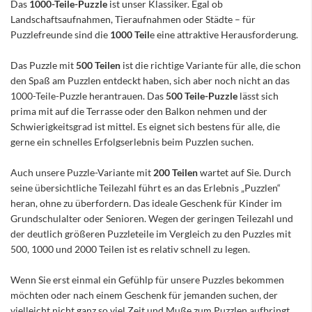
Das
1000-Teile-Puzzle
ist unser Klassiker. Egal ob
Landschaftsaufnahmen, Tieraufnahmen oder Städte – für
Puzzlefreunde sind die
1000 Teil
e eine attraktive Herausforderung.
Das Puzzle mit
500 Teilen
ist die richtige Variante für alle, die schon
den Spaß am Puzzlen entdeckt haben, sich aber noch nicht an das
1000-Teile-Puzzle herantrauen. Das
500 Teile-Puzzle
lässt sich
prima mit auf die Terrasse oder den Balkon nehmen und der
Schwierigkeitsgrad ist mittel. Es eignet sich bestens für alle, die
gerne ein schnelles Erfolgserlebnis beim Puzzlen suchen.
Auch unsere Puzzle-Variante mit
200 Teilen
wartet auf Sie. Durch
seine übersichtliche Teilezahl führt es an das Erlebnis „Puzzlen“
heran, ohne zu überfordern. Das ideale Geschenk für Kinder im
Grundschulalter oder Senioren. Wegen der geringen Teilezahl und
der deutlich größeren Puzzleteile im Vergleich zu den Puzzles mit
500, 1000 und 2000 Teilen ist es relativ schnell zu legen.
Wenn Sie erst einmal ein Gefühlp für unsere Puzzles bekommen
möchten oder nach einem Geschenk für jemanden suchen, der
vielleicht nicht ganz so viel Zeit und Muße zum Puzzlen aufbringt,