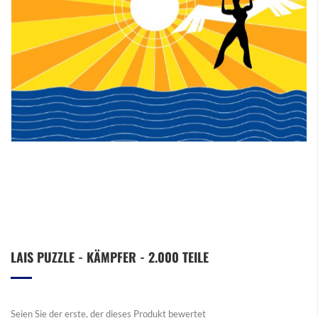
Zum
LAIS PUZZLE - KÄMPFER - 2.000 TEILE
Anfang
der
Bildergalerie
springen
Seien Sie der erste, der dieses Produkt bewertet