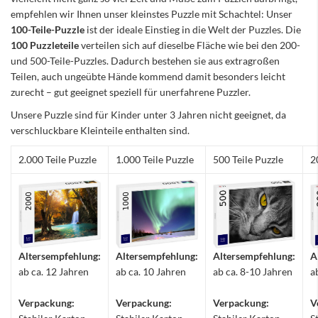
empfehlen wir Ihnen unser kleinstes Puzzle mit Schachtel: Unser
100-Teile-Puzzle
ist der ideale Einstieg in die Welt der Puzzles. Die
100 Puzzleteile
verteilen sich auf dieselbe Fläche wie bei den 200-
und 500-Teile-Puzzles. Dadurch bestehen sie aus extragroßen
Teilen, auch ungeübte Hände kommend damit besonders leicht
zurecht – gut geeignet speziell für unerfahrene Puzzler.
Unsere Puzzle sind für Kinder unter 3 Jahren nicht geeignet, da
verschluckbare Kleinteile enthalten sind.
2.000 Teile Puzzle
1.000 Teile Puzzle
500 Teile Puzzle
2
Altersempfehlung:
Altersempfehlung:
Altersempfehlung:
A
ab ca. 12 Jahren
ab ca. 10 Jahren
ab ca. 8-10 Jahren
a
Verpackung:
Verpackung:
Verpackung:
V