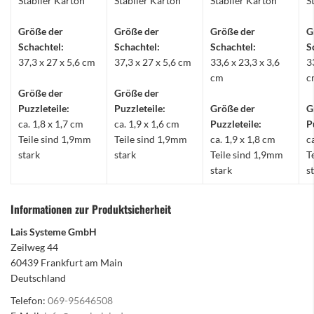
Stabiler Karton
Stabiler Karton
Stabiler Karton
S
Größe der
Größe der
Größe der
G
Schachtel:
Schachtel:
Schachtel:
S
37,3 x 27 x 5,6 cm
37,3 x 27 x 5,6 cm
33,6 x 23,3 x 3,6
3
cm
c
Größe der
Größe der
Puzzleteile:
Puzzleteile:
Größe der
G
ca. 1,8 x 1,7 cm
ca. 1,9 x 1,6 cm
Puzzleteile:
P
Teile sind 1,9mm
Teile sind 1,9mm
ca. 1,9 x 1,8 cm
c
stark
stark
Teile sind 1,9mm
T
stark
s
Informationen zur Produktsicherheit
Lais Systeme GmbH
Zeilweg 44
60439 Frankfurt am Main
Deutschland
Telefon:
069-95646508