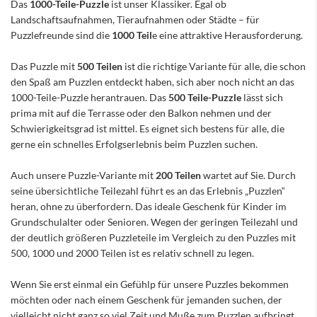
Das
1000-Teile-Puzzle
ist unser Klassiker. Egal ob
Landschaftsaufnahmen, Tieraufnahmen oder Städte – für
Puzzlefreunde sind die
1000 Teil
e eine attraktive Herausforderung.
Das Puzzle mit
500 Teilen
ist die richtige Variante für alle, die schon
den Spaß am Puzzlen entdeckt haben, sich aber noch nicht an das
1000-Teile-Puzzle herantrauen. Das
500 Teile-Puzzle
lässt sich
prima mit auf die Terrasse oder den Balkon nehmen und der
Schwierigkeitsgrad ist mittel. Es eignet sich bestens für alle, die
gerne ein schnelles Erfolgserlebnis beim Puzzlen suchen.
Auch unsere Puzzle-Variante mit
200 Teilen
wartet auf Sie. Durch
seine übersichtliche Teilezahl führt es an das Erlebnis „Puzzlen“
heran, ohne zu überfordern. Das ideale Geschenk für Kinder im
Grundschulalter oder Senioren. Wegen der geringen Teilezahl und
der deutlich größeren Puzzleteile im Vergleich zu den Puzzles mit
500, 1000 und 2000 Teilen ist es relativ schnell zu legen.
Wenn Sie erst einmal ein Gefühlp für unsere Puzzles bekommen
möchten oder nach einem Geschenk für jemanden suchen, der
vielleicht nicht ganz so viel Zeit und Muße zum Puzzlen aufbringt,