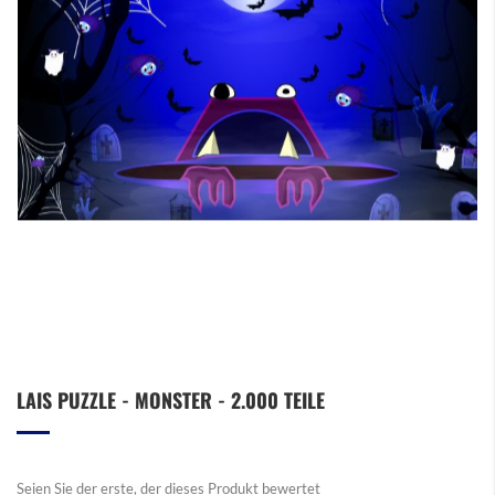
Zum
LAIS PUZZLE - MONSTER - 2.000 TEILE
Anfang
der
Bildergalerie
springen
Seien Sie der erste, der dieses Produkt bewertet