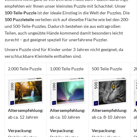
empfehlen wir Ihnen unser kleinstes Puzzle mit Schachtel: Unser
100-Teile-Puzzle
ist der ideale Einstieg in die Welt der Puzzles. Die
100 Puzzleteile
verteilen sich auf dieselbe Fläche wie bei den 200-
und 500-Teile-Puzzles. Dadurch bestehen sie aus extragroßen
Teilen, auch ungeübte Hände kommend damit besonders leicht
zurecht – gut geeignet speziell für unerfahrene Puzzler.
Unsere Puzzle sind für Kinder unter 3 Jahren nicht geeignet, da
verschluckbare Kleinteile enthalten sind.
2.000 Teile Puzzle
1.000 Teile Puzzle
500 Teile Puzzle
2
Altersempfehlung:
Altersempfehlung:
Altersempfehlung:
A
ab ca. 12 Jahren
ab ca. 10 Jahren
ab ca. 8-10 Jahren
a
Verpackung:
Verpackung:
Verpackung:
V