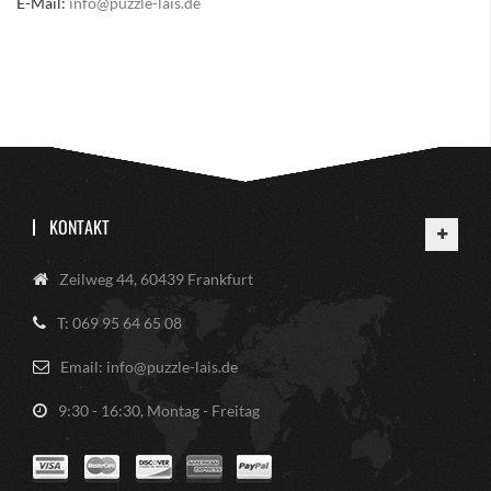
E-Mail:
info@puzzle-lais.de
KONTAKT
Zeilweg 44, 60439 Frankfurt
T: 069 95 64 65 08
Email: info@puzzle-lais.de
9:30 - 16:30, Montag - Freitag