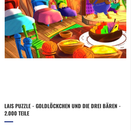
Zum
LAIS PUZZLE - GOLDLÖCKCHEN UND DIE DREI BÄREN -
Anfang
2.000 TEILE
der
Bildergalerie
springen