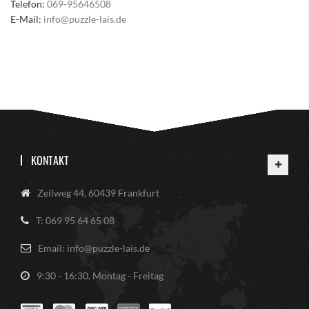
Telefon:
069-95646508
E-Mail:
info@puzzle-lais.de
KONTAKT
Zeilweg 44, 60439 Frankfurt
T: 069 95 64 65 08
Email: info@puzzle-lais.de
9:30 - 16:30, Montag - Freitag