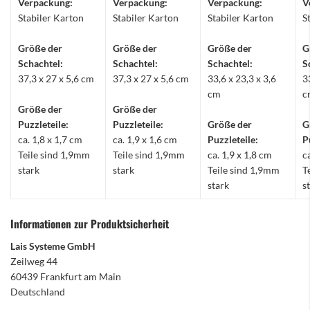
Verpackung:
Verpackung:
Verpackung:
V
Stabiler Karton
Stabiler Karton
Stabiler Karton
S
Größe der
Größe der
Größe der
G
Schachtel:
Schachtel:
Schachtel:
S
37,3 x 27 x 5,6 cm
37,3 x 27 x 5,6 cm
33,6 x 23,3 x 3,6
3
cm
c
Größe der
Größe der
Puzzleteile:
Puzzleteile:
Größe der
G
ca. 1,8 x 1,7 cm
ca. 1,9 x 1,6 cm
Puzzleteile:
P
Teile sind 1,9mm
Teile sind 1,9mm
ca. 1,9 x 1,8 cm
c
stark
stark
Teile sind 1,9mm
T
stark
s
Informationen zur Produktsicherheit
Lais Systeme GmbH
Zeilweg 44
60439 Frankfurt am Main
Deutschland