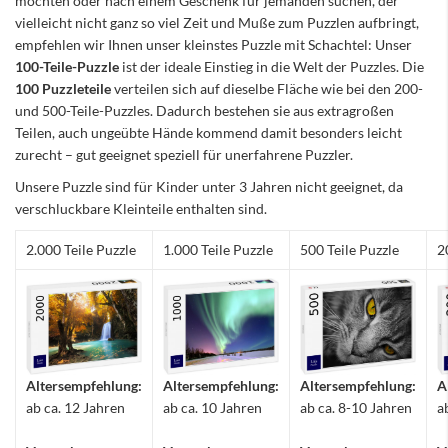
möchten oder nach einem Geschenk für jemanden suchen, der
vielleicht nicht ganz so viel Zeit und Muße zum Puzzlen aufbringt,
empfehlen wir Ihnen unser kleinstes Puzzle mit Schachtel: Unser
100-Teile-Puzzle
ist der ideale Einstieg in die Welt der Puzzles. Die
100 Puzzleteile
verteilen sich auf dieselbe Fläche wie bei den 200-
und 500-Teile-Puzzles. Dadurch bestehen sie aus extragroßen
Teilen, auch ungeübte Hände kommend damit besonders leicht
zurecht – gut geeignet speziell für unerfahrene Puzzler.
Unsere Puzzle sind für Kinder unter 3 Jahren nicht geeignet, da
verschluckbare Kleinteile enthalten sind.
2.000 Teile Puzzle
1.000 Teile Puzzle
500 Teile Puzzle
2
Altersempfehlung:
Altersempfehlung:
Altersempfehlung:
A
ab ca. 12 Jahren
ab ca. 10 Jahren
ab ca. 8-10 Jahren
a