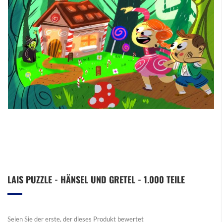
Zum
LAIS PUZZLE - HÄNSEL UND GRETEL - 1.000 TEILE
Anfang
der
Bildergalerie
springen
Seien Sie der erste, der dieses Produkt bewertet