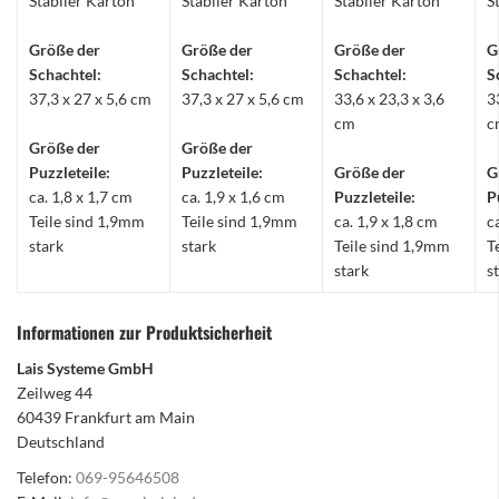
Stabiler Karton
Stabiler Karton
Stabiler Karton
S
Größe der
Größe der
Größe der
G
Schachtel:
Schachtel:
Schachtel:
S
37,3 x 27 x 5,6 cm
37,3 x 27 x 5,6 cm
33,6 x 23,3 x 3,6
3
cm
c
Größe der
Größe der
Puzzleteile:
Puzzleteile:
Größe der
G
ca. 1,8 x 1,7 cm
ca. 1,9 x 1,6 cm
Puzzleteile:
P
Teile sind 1,9mm
Teile sind 1,9mm
ca. 1,9 x 1,8 cm
c
stark
stark
Teile sind 1,9mm
T
stark
s
Informationen zur Produktsicherheit
Lais Systeme GmbH
Zeilweg 44
60439 Frankfurt am Main
Deutschland
Telefon:
069-95646508