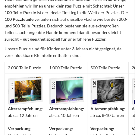
empfehlen wir Ihnen unser kleinstes Puzzle mit Schachtel: Unser
100-Teile-Puzzle
ist der ideale Einstieg in die Welt der Puzzles. Die
100 Puzzleteile
verteilen sich auf dieselbe Fläche wie bei den 200-
und 500-Teile-Puzzles. Dadurch bestehen sie aus extragroßen
Teilen, auch ungeübte Hände kommend damit besonders leicht
zurecht – gut geeignet speziell für unerfahrene Puzzler.
Unsere Puzzle sind für Kinder unter 3 Jahren nicht geeignet, da
verschluckbare Kleinteile enthalten sind.
2.000 Teile Puzzle
1.000 Teile Puzzle
500 Teile Puzzle
2
Altersempfehlung:
Altersempfehlung:
Altersempfehlung:
A
ab ca. 12 Jahren
ab ca. 10 Jahren
ab ca. 8-10 Jahren
a
Verpackung:
Verpackung:
Verpackung:
V