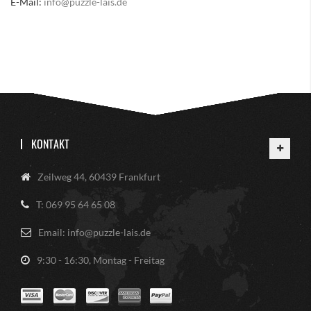
E-Mail:
info@puzzle-lais.de
KONTAKT
Zeilweg 44, 60439 Frankfurt
T: 069 95 64 65 08
Email: info@puzzle-lais.de
9:30 - 16:30, Montag - Freitag