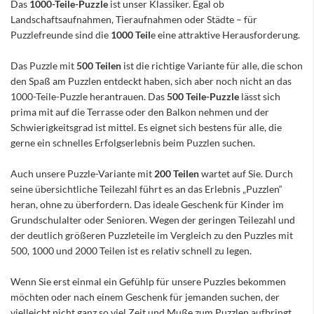
Das
1000-Teile-Puzzle
ist unser Klassiker. Egal ob
Landschaftsaufnahmen, Tieraufnahmen oder Städte – für
Puzzlefreunde sind die
1000 Teil
e eine attraktive Herausforderung.
Das Puzzle mit
500 Teilen
ist die richtige Variante für alle, die schon
den Spaß am Puzzlen entdeckt haben, sich aber noch nicht an das
1000-Teile-Puzzle herantrauen. Das
500 Teile-Puzzle
lässt sich
prima mit auf die Terrasse oder den Balkon nehmen und der
Schwierigkeitsgrad ist mittel. Es eignet sich bestens für alle, die
gerne ein schnelles Erfolgserlebnis beim Puzzlen suchen.
Auch unsere Puzzle-Variante mit
200 Teilen
wartet auf Sie. Durch
seine übersichtliche Teilezahl führt es an das Erlebnis „Puzzlen“
heran, ohne zu überfordern. Das ideale Geschenk für Kinder im
Grundschulalter oder Senioren. Wegen der geringen Teilezahl und
der deutlich größeren Puzzleteile im Vergleich zu den Puzzles mit
500, 1000 und 2000 Teilen ist es relativ schnell zu legen.
Wenn Sie erst einmal ein Gefühlp für unsere Puzzles bekommen
möchten oder nach einem Geschenk für jemanden suchen, der
vielleicht nicht ganz so viel Zeit und Muße zum Puzzlen aufbringt,