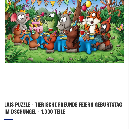
Zum
LAIS PUZZLE - TIERISCHE FREUNDE FEIERN GEBURTSTAG
Anfang
IM DSCHUNGEL - 1.000 TEILE
der
Bildergalerie
springen