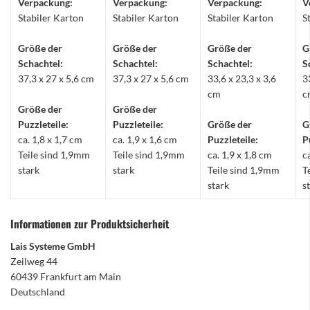
Verpackung:
Verpackung:
Verpackung:
V
Stabiler Karton
Stabiler Karton
Stabiler Karton
S
Größe der
Größe der
Größe der
G
Schachtel:
Schachtel:
Schachtel:
S
37,3 x 27 x 5,6 cm
37,3 x 27 x 5,6 cm
33,6 x 23,3 x 3,6
3
cm
c
Größe der
Größe der
Puzzleteile:
Puzzleteile:
Größe der
G
ca. 1,8 x 1,7 cm
ca. 1,9 x 1,6 cm
Puzzleteile:
P
Teile sind 1,9mm
Teile sind 1,9mm
ca. 1,9 x 1,8 cm
c
stark
stark
Teile sind 1,9mm
T
stark
s
Informationen zur Produktsicherheit
Lais Systeme GmbH
Zeilweg 44
60439 Frankfurt am Main
Deutschland