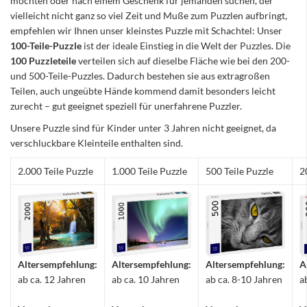
möchten oder nach einem Geschenk für jemanden suchen, der
vielleicht nicht ganz so viel Zeit und Muße zum Puzzlen aufbringt,
empfehlen wir Ihnen unser kleinstes Puzzle mit Schachtel: Unser
100-Teile-Puzzle
ist der ideale Einstieg in die Welt der Puzzles. Die
100 Puzzleteile
verteilen sich auf dieselbe Fläche wie bei den 200-
und 500-Teile-Puzzles. Dadurch bestehen sie aus extragroßen
Teilen, auch ungeübte Hände kommend damit besonders leicht
zurecht – gut geeignet speziell für unerfahrene Puzzler.
Unsere Puzzle sind für Kinder unter 3 Jahren nicht geeignet, da
verschluckbare Kleinteile enthalten sind.
2.000 Teile Puzzle
1.000 Teile Puzzle
500 Teile Puzzle
2
Altersempfehlung:
Altersempfehlung:
Altersempfehlung:
A
ab ca. 12 Jahren
ab ca. 10 Jahren
ab ca. 8-10 Jahren
a