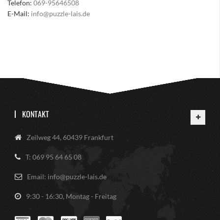
Telefon:
069-95646508
E-Mail:
info@puzzle-lais.de
KONTAKT
Zeilweg 44, 60439 Frankfurt
T: 069 95 64 65 08
Email: info@puzzle-lais.de
9:30 - 16:30, Montag - Freitag