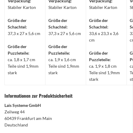
Verpackung:
Verpackung:
Verpackung:
V
Stabiler Karton
Stabiler Karton
Stabiler Karton
S
Größe der
Größe der
Größe der
G
Schachtel:
Schachtel:
Schachtel:
S
37,3 x 27 x 5,6 cm
37,3 x 27 x 5,6 cm
33,6 x 23,3 x 3,6
3
cm
c
Größe der
Größe der
Puzzleteile:
Puzzleteile:
Größe der
G
ca. 1,8 x 1,7 cm
ca. 1,9 x 1,6 cm
Puzzleteile:
P
Teile sind 1,9mm
Teile sind 1,9mm
ca. 1,9 x 1,8 cm
c
stark
stark
Teile sind 1,9mm
T
stark
s
Informationen zur Produktsicherheit
Lais Systeme GmbH
Zeilweg 44
60439 Frankfurt am Main
Deutschland