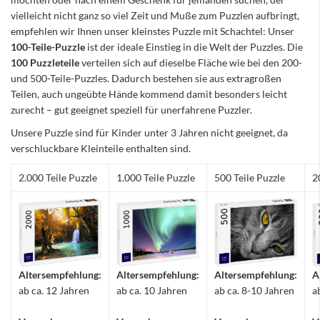
vielleicht nicht ganz so viel Zeit und Muße zum Puzzlen aufbringt,
empfehlen wir Ihnen unser kleinstes Puzzle mit Schachtel: Unser
100-Teile-Puzzle
ist der ideale Einstieg in die Welt der Puzzles. Die
100 Puzzleteile
verteilen sich auf dieselbe Fläche wie bei den 200-
und 500-Teile-Puzzles. Dadurch bestehen sie aus extragroßen
Teilen, auch ungeübte Hände kommend damit besonders leicht
zurecht – gut geeignet speziell für unerfahrene Puzzler.
Unsere Puzzle sind für Kinder unter 3 Jahren nicht geeignet, da
verschluckbare Kleinteile enthalten sind.
2.000 Teile Puzzle
1.000 Teile Puzzle
500 Teile Puzzle
2
Altersempfehlung:
Altersempfehlung:
Altersempfehlung:
A
ab ca. 12 Jahren
ab ca. 10 Jahren
ab ca. 8-10 Jahren
a