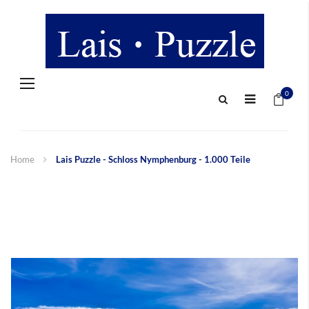
Navigation
Mein 
umschalten
0
Home
Lais Puzzle - Schloss Nymphenburg - 1.000 Teile
Zum
Ende
der
Bildergalerie
springen