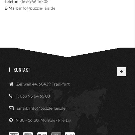
Telefon:
069-95646508
E-Mail:
info@puzzle-lais.de
KONTAKT
Zeilweg 44, 60439 Frankfurt
T: 069 95 64 65 08
Email: info@puzzle-lais.de
9:30 - 16:30, Montag - Freitag