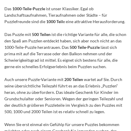
Das
1000-Teile-Puzzle
ist unser Klassiker. Egal ob
Landschaftsaufnahmen, Tieraufnahmen oder Städte – für
Puzzlefreunde sind die
1000 Teil
e eine attraktive Herausforderung.
Das Puzzle mit
500 Teilen
ist die richtige Variante für alle, die schon
den Spaß am Puzzlen entdeckt haben, sich aber noch nicht an das
1000-Teile-Puzzle herantrauen. Das
500 Teile-Puzzle
lässt sich
prima mit auf die Terrasse oder den Balkon nehmen und der
Schwierigkeitsgrad ist mittel. Es eignet sich bestens für alle, die
gerne ein schnelles Erfolgserlebnis beim Puzzlen suchen.
Auch unsere Puzzle-Variante mit
200 Teilen
wartet auf Sie. Durch
seine übersichtliche Teilezahl führt es an das Erlebnis „Puzzlen“
heran, ohne zu überfordern. Das ideale Geschenk für Kinder im
Grundschulalter oder Senioren. Wegen der geringen Teilezahl und
der deutlich größeren Puzzleteile im Vergleich zu den Puzzles mit
500, 1000 und 2000 Teilen ist es relativ schnell zu legen.
Wenn Sie erst einmal ein Gefühlp für unsere Puzzles bekommen
möchten oder nach einem Geschenk für jemanden suchen, der