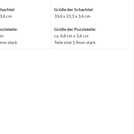
hachtel:
Größe der Schachtel:
 3,6 cm
33,6 x 23,3 x 3,6 cm
zzleteile:
Größe der Puzzleteile:
 cm
ca. 4,8 cm x 3,6 cm
,9mm stark
Teile sind 1,9mm stark