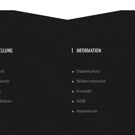
ELLUNG
INFORMATION
nt
Datenschutz
nkorb
Widerrufsrecht
e
Kontakt
klären
AGB
Impressum