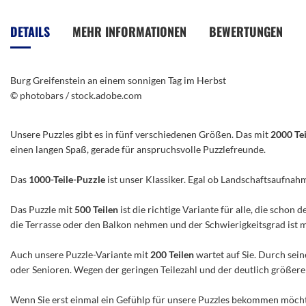
Anfang
der
DETAILS
MEHR INFORMATIONEN
BEWERTUNGEN
Bildergalerie
springen
Burg Greifenstein an einem sonnigen Tag im Herbst
© photobars / stock.adobe.com
Unsere Puzzles gibt es in fünf verschiedenen Größen. Das mit
2000 Te
einen langen Spaß, gerade für anspruchsvolle Puzzlefreunde.
Das
1000-Teile-Puzzle
ist unser Klassiker. Egal ob Landschaftsaufnah
Das Puzzle mit
500 Teilen
ist die richtige Variante für alle, die scho
die Terrasse oder den Balkon nehmen und der Schwierigkeitsgrad ist mitt
Auch unsere Puzzle-Variante mit
200 Teilen
wartet auf Sie. Durch sein
oder Senioren. Wegen der geringen Teilezahl und der deutlich größeren 
Wenn Sie erst einmal ein Gefühlp für unsere Puzzles bekommen möchte