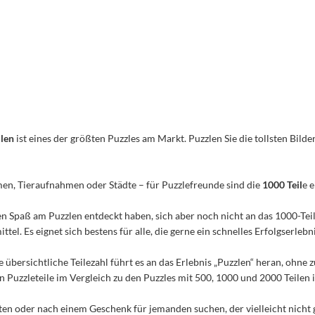
ilen
ist eines der größten Puzzles am Markt. Puzzlen Sie die tollsten Bilder
men, Tieraufnahmen oder Städte – für Puzzlefreunde sind die
1000 Teil
e 
n den Spaß am Puzzlen entdeckt haben, sich aber noch nicht an das 1000-Te
el. Es eignet sich bestens für alle, die gerne ein schnelles Erfolgserleb
e übersichtliche Teilezahl führt es an das Erlebnis „Puzzlen“ heran, ohn
Puzzleteile im Vergleich zu den Puzzles mit 500, 1000 und 2000 Teilen ist
n oder nach einem Geschenk für jemanden suchen, der vielleicht nicht 