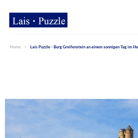
Home
Lais Puzzle - Burg Greifenstein an einem sonnigen Tag im He
Zum
Ende
der
Bildergalerie
springen