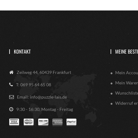
KONTAKT
MEINE BEST
Zeilweg 44, 60439 Frankfurt
Mein Accou
Mein Ware
T: 069 95 64 65 08
Wunschlist
Email: info@puzzle-lais.de
Widerruf er
9:30 - 16:30, Montag - Freitag