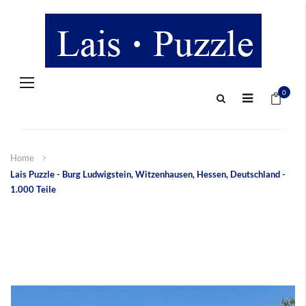
Navigation
Mein 
umschalten
0
Home
Lais Puzzle - Burg Ludwigstein, Witzenhausen, Hessen, Deutschland -
1.000 Teile
Zum
Ende
der
Bildergalerie
springen