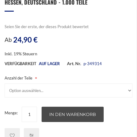
HESSEN, DEUTSCHLAND - 1.000 TEILE
der
Bildergalerie
springen
Seien Sie der erste, der dieses Produkt bewertet
24,90 €
Ab
Inkl. 19% Steuern
Art. Nr.
VERFÜGBARKEIT
AUF LAGER
p-349314
Anzahl der Teile
Menge:
IN DEN WARENKORB