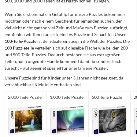
500, 1000 und 2000 Teilen ist es relativ schnell zu legen.
Wenn Sie erst einmal ein Gefühlp für unsere Puzzles bekommen
möchten oder nach einem Geschenk für jemanden suchen, der
vielleicht nicht ganz so viel Zeit und Muße zum Puzzlen aufbringt,
empfehlen wir Ihnen unser kleinstes Puzzle mit Schachtel: Unser
100-Teile-Puzzle
ist der ideale Einstieg in die Welt der Puzzles. Die
100 Puzzleteile
verteilen sich auf dieselbe Fläche wie bei den 200-
und 500-Teile-Puzzles. Dadurch bestehen sie aus extragroßen
Teilen, auch ungeübte Hände kommend damit besonders leicht
zurecht – gut geeignet speziell für unerfahrene Puzzler.
Unsere Puzzle sind für Kinder unter 3 Jahren nicht geeignet, da
verschluckbare Kleinteile enthalten sind.
2.000 Teile Puzzle
1.000 Teile Puzzle
500 Teile Puzzle
2