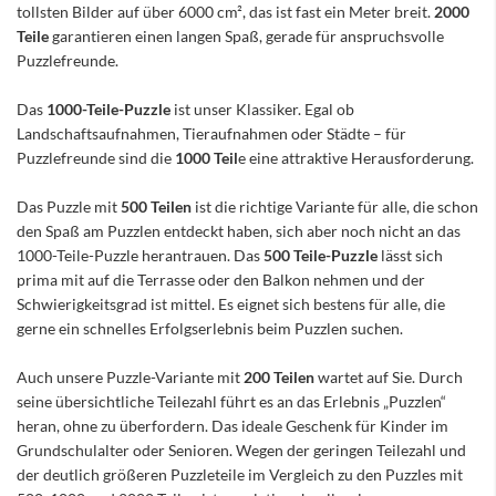
tollsten Bilder auf über 6000 cm², das ist fast ein Meter breit.
2000
Teile
garantieren einen langen Spaß, gerade für anspruchsvolle
Puzzlefreunde.
Das
1000-Teile-Puzzle
ist unser Klassiker. Egal ob
Landschaftsaufnahmen, Tieraufnahmen oder Städte – für
Puzzlefreunde sind die
1000 Teil
e eine attraktive Herausforderung.
Das Puzzle mit
500 Teilen
ist die richtige Variante für alle, die schon
den Spaß am Puzzlen entdeckt haben, sich aber noch nicht an das
1000-Teile-Puzzle herantrauen. Das
500 Teile-Puzzle
lässt sich
prima mit auf die Terrasse oder den Balkon nehmen und der
Schwierigkeitsgrad ist mittel. Es eignet sich bestens für alle, die
gerne ein schnelles Erfolgserlebnis beim Puzzlen suchen.
Auch unsere Puzzle-Variante mit
200 Teilen
wartet auf Sie. Durch
seine übersichtliche Teilezahl führt es an das Erlebnis „Puzzlen“
heran, ohne zu überfordern. Das ideale Geschenk für Kinder im
Grundschulalter oder Senioren. Wegen der geringen Teilezahl und
der deutlich größeren Puzzleteile im Vergleich zu den Puzzles mit