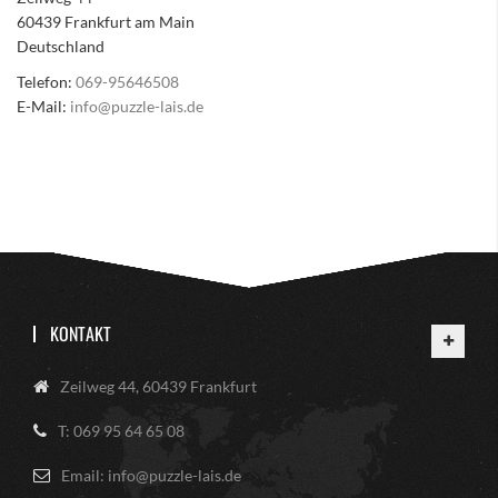
60439 Frankfurt am Main
Deutschland
Telefon:
069-95646508
E-Mail:
info@puzzle-lais.de
KONTAKT
Zeilweg 44, 60439 Frankfurt
T: 069 95 64 65 08
Email: info@puzzle-lais.de