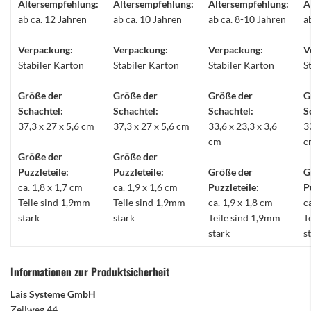
Altersempfehlung:
Altersempfehlung:
Altersempfehlung:
A
ab ca. 12 Jahren
ab ca. 10 Jahren
ab ca. 8-10 Jahren
a
Verpackung:
Verpackung:
Verpackung:
V
Stabiler Karton
Stabiler Karton
Stabiler Karton
S
Größe der
Größe der
Größe der
G
Schachtel:
Schachtel:
Schachtel:
S
37,3 x 27 x 5,6 cm
37,3 x 27 x 5,6 cm
33,6 x 23,3 x 3,6
3
cm
c
Größe der
Größe der
Puzzleteile:
Puzzleteile:
Größe der
G
ca. 1,8 x 1,7 cm
ca. 1,9 x 1,6 cm
Puzzleteile:
P
Teile sind 1,9mm
Teile sind 1,9mm
ca. 1,9 x 1,8 cm
c
stark
stark
Teile sind 1,9mm
T
stark
s
Informationen zur Produktsicherheit
Lais Systeme GmbH
Zeilweg 44