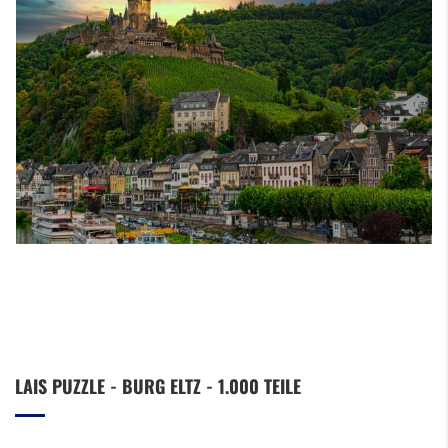
Zum
LAIS PUZZLE - BURG ELTZ - 1.000 TEILE
Anfang
der
Bildergalerie