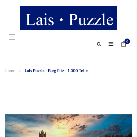
Navigation
Mein 
umschalten
0
Home
Lais Puzzle - Burg Eltz - 1.000 Teile
Zum
Ende
der
Bildergalerie
springen