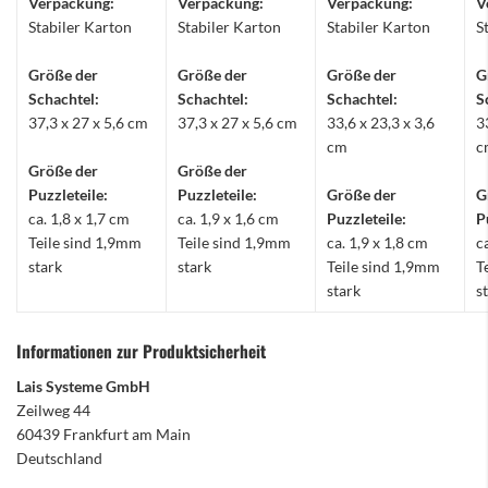
Verpackung:
Verpackung:
Verpackung:
V
Stabiler Karton
Stabiler Karton
Stabiler Karton
S
Größe der
Größe der
Größe der
G
Schachtel:
Schachtel:
Schachtel:
S
37,3 x 27 x 5,6 cm
37,3 x 27 x 5,6 cm
33,6 x 23,3 x 3,6
3
cm
c
Größe der
Größe der
Puzzleteile:
Puzzleteile:
Größe der
G
ca. 1,8 x 1,7 cm
ca. 1,9 x 1,6 cm
Puzzleteile:
P
Teile sind 1,9mm
Teile sind 1,9mm
ca. 1,9 x 1,8 cm
c
stark
stark
Teile sind 1,9mm
T
stark
s
Informationen zur Produktsicherheit
Lais Systeme GmbH
Zeilweg 44
60439 Frankfurt am Main
Deutschland