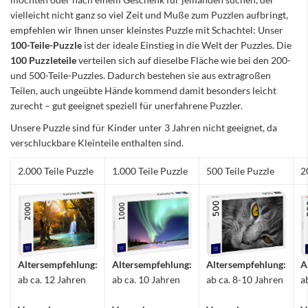
vielleicht nicht ganz so viel Zeit und Muße zum Puzzlen aufbringt,
empfehlen wir Ihnen unser kleinstes Puzzle mit Schachtel: Unser
100-Teile-Puzzle
ist der ideale Einstieg in die Welt der Puzzles. Die
100 Puzzleteile
verteilen sich auf dieselbe Fläche wie bei den 200-
und 500-Teile-Puzzles. Dadurch bestehen sie aus extragroßen
Teilen, auch ungeübte Hände kommend damit besonders leicht
zurecht – gut geeignet speziell für unerfahrene Puzzler.
Unsere Puzzle sind für Kinder unter 3 Jahren nicht geeignet, da
verschluckbare Kleinteile enthalten sind.
2.000 Teile Puzzle
1.000 Teile Puzzle
500 Teile Puzzle
2
Altersempfehlung:
Altersempfehlung:
Altersempfehlung:
A
ab ca. 12 Jahren
ab ca. 10 Jahren
ab ca. 8-10 Jahren
a