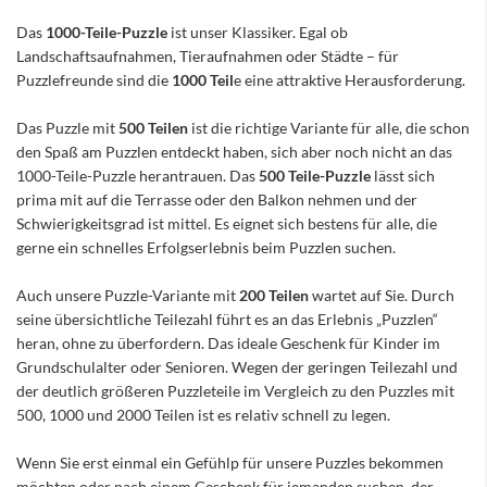
Das
1000-Teile-Puzzle
ist unser Klassiker. Egal ob
Landschaftsaufnahmen, Tieraufnahmen oder Städte – für
Puzzlefreunde sind die
1000 Teil
e eine attraktive Herausforderung.
Das Puzzle mit
500 Teilen
ist die richtige Variante für alle, die schon
den Spaß am Puzzlen entdeckt haben, sich aber noch nicht an das
1000-Teile-Puzzle herantrauen. Das
500 Teile-Puzzle
lässt sich
prima mit auf die Terrasse oder den Balkon nehmen und der
Schwierigkeitsgrad ist mittel. Es eignet sich bestens für alle, die
gerne ein schnelles Erfolgserlebnis beim Puzzlen suchen.
Auch unsere Puzzle-Variante mit
200 Teilen
wartet auf Sie. Durch
seine übersichtliche Teilezahl führt es an das Erlebnis „Puzzlen“
heran, ohne zu überfordern. Das ideale Geschenk für Kinder im
Grundschulalter oder Senioren. Wegen der geringen Teilezahl und
der deutlich größeren Puzzleteile im Vergleich zu den Puzzles mit
500, 1000 und 2000 Teilen ist es relativ schnell zu legen.
Wenn Sie erst einmal ein Gefühlp für unsere Puzzles bekommen
möchten oder nach einem Geschenk für jemanden suchen, der