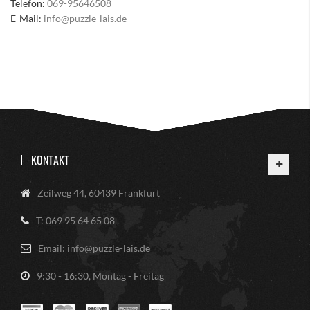
Telefon:
069-95646508
E-Mail:
info@puzzle-lais.de
KONTAKT
Zeilweg 44, 60439 Frankfurt
T: 069 95 64 65 08
Email: info@puzzle-lais.de
9:30 - 16:30, Montag - Freitag