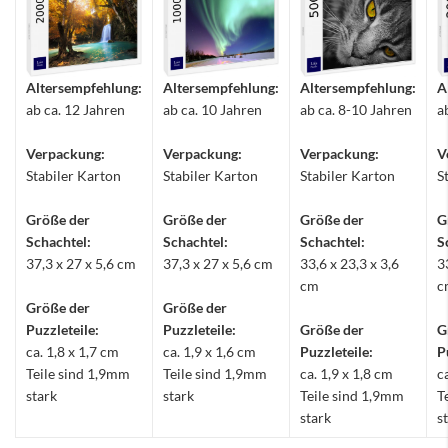
Altersempfehlung:
Altersempfehlung:
Altersempfehlung:
A
ab ca. 12 Jahren
ab ca. 10 Jahren
ab ca. 8-10 Jahren
a
Verpackung:
Verpackung:
Verpackung:
V
Stabiler Karton
Stabiler Karton
Stabiler Karton
S
Größe der
Größe der
Größe der
G
Schachtel:
Schachtel:
Schachtel:
S
37,3 x 27 x 5,6 cm
37,3 x 27 x 5,6 cm
33,6 x 23,3 x 3,6
3
cm
c
Größe der
Größe der
Puzzleteile:
Puzzleteile:
Größe der
G
ca. 1,8 x 1,7 cm
ca. 1,9 x 1,6 cm
Puzzleteile:
P
Teile sind 1,9mm
Teile sind 1,9mm
ca. 1,9 x 1,8 cm
c
stark
stark
Teile sind 1,9mm
T
stark
s