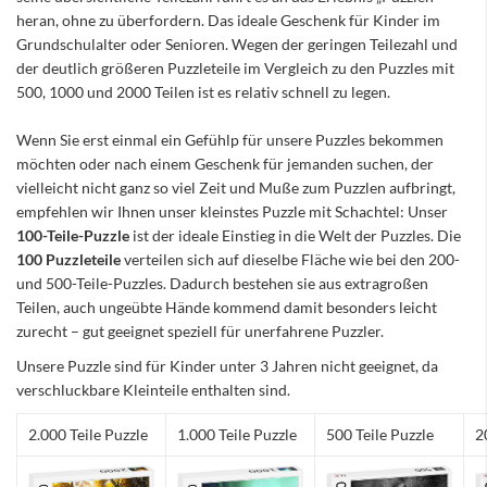
heran, ohne zu überfordern. Das ideale Geschenk für Kinder im
Grundschulalter oder Senioren. Wegen der geringen Teilezahl und
der deutlich größeren Puzzleteile im Vergleich zu den Puzzles mit
500, 1000 und 2000 Teilen ist es relativ schnell zu legen.
Wenn Sie erst einmal ein Gefühlp für unsere Puzzles bekommen
möchten oder nach einem Geschenk für jemanden suchen, der
vielleicht nicht ganz so viel Zeit und Muße zum Puzzlen aufbringt,
empfehlen wir Ihnen unser kleinstes Puzzle mit Schachtel: Unser
100-Teile-Puzzle
ist der ideale Einstieg in die Welt der Puzzles. Die
100 Puzzleteile
verteilen sich auf dieselbe Fläche wie bei den 200-
und 500-Teile-Puzzles. Dadurch bestehen sie aus extragroßen
Teilen, auch ungeübte Hände kommend damit besonders leicht
zurecht – gut geeignet speziell für unerfahrene Puzzler.
Unsere Puzzle sind für Kinder unter 3 Jahren nicht geeignet, da
verschluckbare Kleinteile enthalten sind.
2.000 Teile Puzzle
1.000 Teile Puzzle
500 Teile Puzzle
2