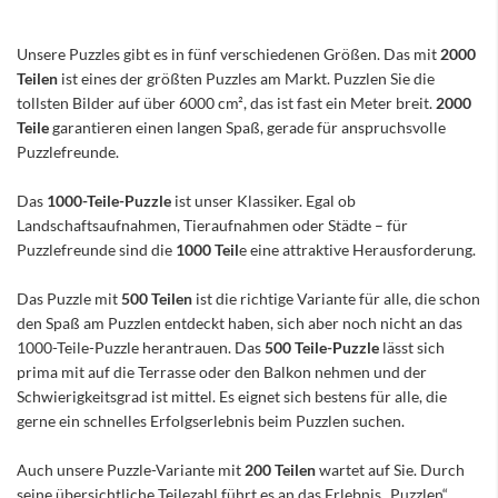
Unsere Puzzles gibt es in fünf verschiedenen Größen. Das mit
2000
Teilen
ist eines der größten Puzzles am Markt. Puzzlen Sie die
tollsten Bilder auf über 6000 cm², das ist fast ein Meter breit.
2000
Teile
garantieren einen langen Spaß, gerade für anspruchsvolle
Puzzlefreunde.
Das
1000-Teile-Puzzle
ist unser Klassiker. Egal ob
Landschaftsaufnahmen, Tieraufnahmen oder Städte – für
Puzzlefreunde sind die
1000 Teil
e eine attraktive Herausforderung.
Das Puzzle mit
500 Teilen
ist die richtige Variante für alle, die schon
den Spaß am Puzzlen entdeckt haben, sich aber noch nicht an das
1000-Teile-Puzzle herantrauen. Das
500 Teile-Puzzle
lässt sich
prima mit auf die Terrasse oder den Balkon nehmen und der
Schwierigkeitsgrad ist mittel. Es eignet sich bestens für alle, die
gerne ein schnelles Erfolgserlebnis beim Puzzlen suchen.
Auch unsere Puzzle-Variante mit
200 Teilen
wartet auf Sie. Durch
seine übersichtliche Teilezahl führt es an das Erlebnis „Puzzlen“