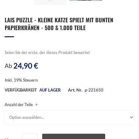
Zum
LAIS PUZZLE - KLEINE KATZE SPIELT MIT BUNTEN
Anfang
PAPIERKRÄNEN - 500 & 1.000 TEILE
der
Bildergalerie
springen
Seien Sie der erste, der dieses Produkt bewertet
24,90 €
Ab
Inkl. 19% Steuern
Art. Nr.
VERFÜGBARKEIT
AUF LAGER
p-221650
Anzahl der Teile