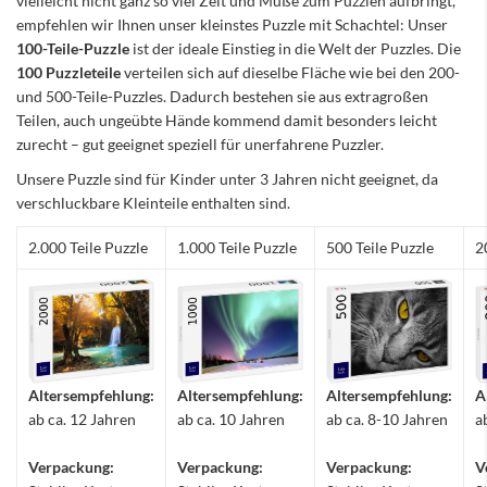
vielleicht nicht ganz so viel Zeit und Muße zum Puzzlen aufbringt,
empfehlen wir Ihnen unser kleinstes Puzzle mit Schachtel: Unser
100-Teile-Puzzle
ist der ideale Einstieg in die Welt der Puzzles. Die
100 Puzzleteile
verteilen sich auf dieselbe Fläche wie bei den 200-
und 500-Teile-Puzzles. Dadurch bestehen sie aus extragroßen
Teilen, auch ungeübte Hände kommend damit besonders leicht
zurecht – gut geeignet speziell für unerfahrene Puzzler.
Unsere Puzzle sind für Kinder unter 3 Jahren nicht geeignet, da
verschluckbare Kleinteile enthalten sind.
2.000 Teile Puzzle
1.000 Teile Puzzle
500 Teile Puzzle
2
Altersempfehlung:
Altersempfehlung:
Altersempfehlung:
A
ab ca. 12 Jahren
ab ca. 10 Jahren
ab ca. 8-10 Jahren
a
Verpackung:
Verpackung:
Verpackung:
V