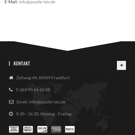
E-Mail:
info@puzzle-lais.de
KONTAKT
Zeilweg 44, 60439 Frankfurt
T: 069 95 64 65 08
Email: info@puzzle-lais.de
9:30 - 16:30, Montag - Freitag