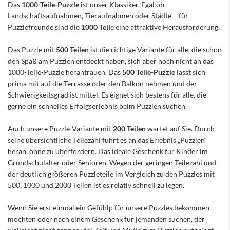
Das
1000-Teile-Puzzle
ist unser Klassiker. Egal ob
Landschaftsaufnahmen, Tieraufnahmen oder Städte – für
Puzzlefreunde sind die
1000 Teil
e eine attraktive Herausforderung.
Das Puzzle mit
500 Teilen
ist die richtige Variante für alle, die schon
den Spaß am Puzzlen entdeckt haben, sich aber noch nicht an das
1000-Teile-Puzzle herantrauen. Das
500 Teile-Puzzle
lässt sich
prima mit auf die Terrasse oder den Balkon nehmen und der
Schwierigkeitsgrad ist mittel. Es eignet sich bestens für alle, die
gerne ein schnelles Erfolgserlebnis beim Puzzlen suchen.
Auch unsere Puzzle-Variante mit
200 Teilen
wartet auf Sie. Durch
seine übersichtliche Teilezahl führt es an das Erlebnis „Puzzlen“
heran, ohne zu überfordern. Das ideale Geschenk für Kinder im
Grundschulalter oder Senioren. Wegen der geringen Teilezahl und
der deutlich größeren Puzzleteile im Vergleich zu den Puzzles mit
500, 1000 und 2000 Teilen ist es relativ schnell zu legen.
Wenn Sie erst einmal ein Gefühlp für unsere Puzzles bekommen
möchten oder nach einem Geschenk für jemanden suchen, der