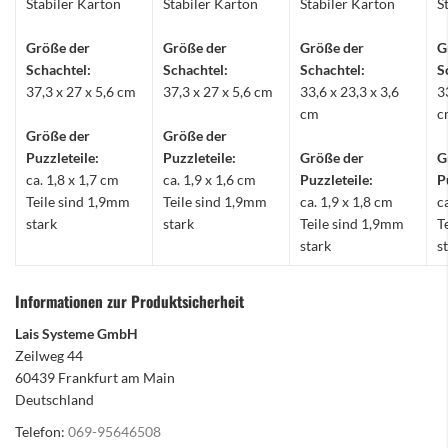
Stabiler Karton
Stabiler Karton
Stabiler Karton
S
Größe der
Größe der
Größe der
G
Schachtel:
Schachtel:
Schachtel:
S
37,3 x 27 x 5,6 cm
37,3 x 27 x 5,6 cm
33,6 x 23,3 x 3,6
3
cm
c
Größe der
Größe der
Puzzleteile:
Puzzleteile:
Größe der
G
ca. 1,8 x 1,7 cm
ca. 1,9 x 1,6 cm
Puzzleteile:
P
Teile sind 1,9mm
Teile sind 1,9mm
ca. 1,9 x 1,8 cm
c
stark
stark
Teile sind 1,9mm
T
stark
s
Informationen zur Produktsicherheit
Lais Systeme GmbH
Zeilweg 44
60439 Frankfurt am Main
Deutschland
Telefon:
069-95646508